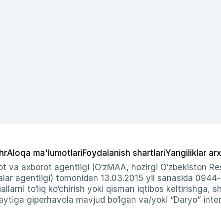
hr
Aloqa ma'lumotlari
Foydalanish shartlari
Yangiliklar arx
t va axborot agentligi (O‘zMAA, hozirgi O‘zbekiston Res
ar agentligi) tomonidan 13.03.2015 yil sanasida 0944
allarni to‘liq ko‘chirish yoki qisman iqtibos keltirishga, 
ytiga giperhavola mavjud bo‘lgan va/yoki “Daryo” intern