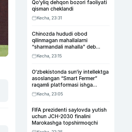
Qo‘yliq dehqon bozori faoliyati
qisman cheklandi
Kecha, 23:31
Chinozda hududi obod
qilinmagan mahallalarni
“sharmandali mahalla” deb
belgilash boshlandi
Kecha, 23:15
O‘zbekistonda sun‘iy intellektga
asoslangan “Smart Fermer”
raqamli platformasi ishga
tushiriladi
Kecha, 23:05
FIFA prezidenti saylovda yutish
uchun JCH-2030 finalini
Marokashga topshirmoqchi
Kecha, 22:35