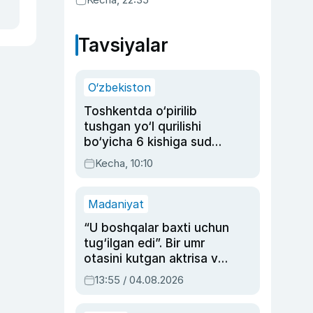
Tavsiyalar
O‘zbekiston
Toshkentda o‘pirilib
tushgan yo‘l qurilishi
bo‘yicha 6 kishiga sud
hukmi o‘qildi
Kecha, 10:10
Madaniyat
“U boshqalar baxti uchun
tug‘ilgan edi”. Bir umr
otasini kutgan aktrisa va
dublyaj ustasi Rimma
13:55 / 04.08.2026
Ahmedovaning
sinovlarga to‘la hayoti