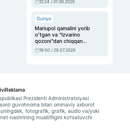
12:24 / 01.08.2026
ayblovlardan asrab
qolgan voqea
Dunyo
Mariupol qamalini yorib
oʻtgan va “Izvarino
qozoni”dan chiqqan
qahramon — Ukraina
19:50 / 29.07.2026
armiyasi bosh
qoʻmondoni Drapatiy
haqida
ivi
Reklama
publikasi Prezidenti Administratsiyasi
-sonli guvohnoma bilan ommaviy axborot
shuningdek, fotografik, grafik, audio va/yoki
et-nashrining muallifligini ko‘rsatuvchi