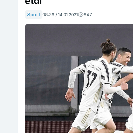
etdi
Sport
08:36 / 14.01.2021
847