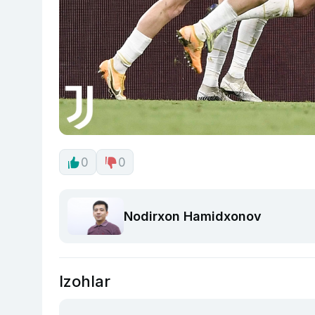
0
0
Nodirxon Hamidxonov
Izohlar