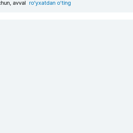
uchun, avval
ro‘yxatdan o‘ting