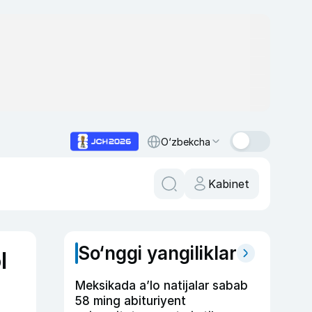
O‘zbekcha
Kabinet
So‘nggi yangiliklar
l
Meksikada a’lo natijalar sabab
58 ming abituriyent