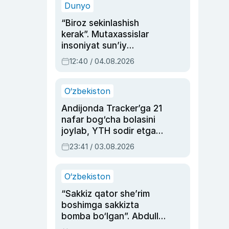
Dunyo
“Biroz sekinlashish
kerak”. Mutaxassislar
insoniyat sun’iy
intellektni boshqara
12:40 / 04.08.2026
olmay qolishidan xavotir
bildirdi
O‘zbekiston
Andijonda Tracker’ga 21
nafar bog‘cha bolasini
joylab, YTH sodir etgan
ayolga sud hukmi o‘qildi
23:41 / 03.08.2026
O‘zbekiston
“Sakkiz qator she’rim
boshimga sakkizta
bomba bo‘lgan”. Abdulla
Oripovni siyosiy