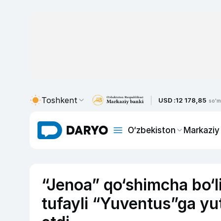
Toshkent
USD :
12 178,85
so'm
O‘zbekiston
Markaziy
“Jenoa” qo‘shimcha bo‘l
tufayli “Yuventus”ga yut