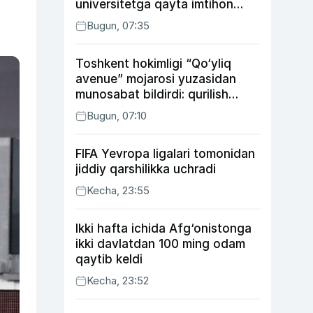
universitetga qayta imtihon
topshiradi
Bugun, 07:35
Toshkent hokimligi “Qo‘yliq
avenue” mojarosi yuzasidan
munosabat bildirdi: qurilish
ishlarining 53 foizi yakunlangan
Bugun, 07:10
FIFA Yevropa ligalari tomonidan
jiddiy qarshilikka uchradi
Kecha, 23:55
Ikki hafta ichida Afg‘onistonga
ikki davlatdan 100 ming odam
qaytib keldi
Kecha, 23:52