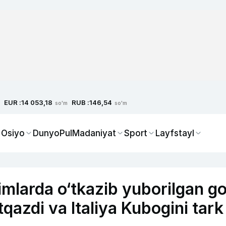
EUR :
RUB :
14 053,18
146,54
so'm
so'm
 Osiyo
Dunyo
Pul
Madaniyat
Sport
Layfstayl
imlarda o‘tkazib yuborilgan go
qazdi va Italiya Kubogini tark