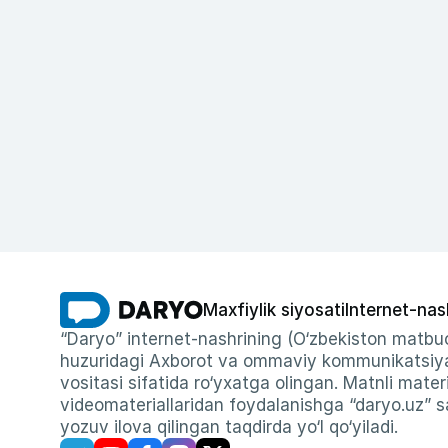
Maxfiylik siyosati
Internet-nas
“Daryo” internet-nashrining (O‘zbekiston matbuo
huzuridagi Axborot va ommaviy kommunikatsiyal
vositasi sifatida ro‘yxatga olingan. Matnli materi
videomateriallaridan foydalanishga “daryo.uz” sa
yozuv ilova qilingan taqdirda yo‘l qo‘yiladi.