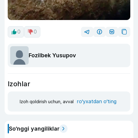
0
0
Fozilbek Yusupov
Izohlar
ro‘yxatdan o‘ting
Izoh qoldirish uchun, avval
So‘nggi yangiliklar