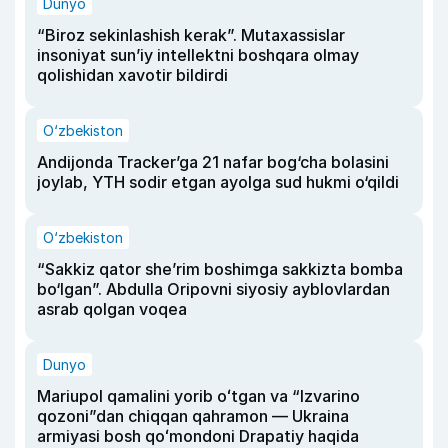
Dunyo
“Biroz sekinlashish kerak”. Mutaxassislar
insoniyat sun’iy intellektni boshqara olmay
qolishidan xavotir bildirdi
O‘zbekiston
Andijonda Tracker’ga 21 nafar bog‘cha bolasini
joylab, YTH sodir etgan ayolga sud hukmi o‘qildi
O‘zbekiston
“Sakkiz qator she’rim boshimga sakkizta bomba
bo‘lgan”. Abdulla Oripovni siyosiy ayblovlardan
asrab qolgan voqea
Dunyo
Mariupol qamalini yorib oʻtgan va “Izvarino
qozoni”dan chiqqan qahramon — Ukraina
armiyasi bosh qoʻmondoni Drapatiy haqida