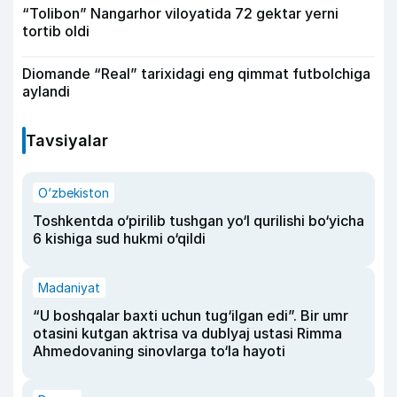
“Tolibon” Nangarhor viloyatida 72 gektar yerni
tortib oldi
Diomande “Real” tarixidagi eng qimmat futbolchiga
aylandi
Tavsiyalar
O‘zbekiston
Toshkentda o‘pirilib tushgan yo‘l qurilishi bo‘yicha
6 kishiga sud hukmi o‘qildi
Madaniyat
“U boshqalar baxti uchun tug‘ilgan edi”. Bir umr
otasini kutgan aktrisa va dublyaj ustasi Rimma
Ahmedovaning sinovlarga to‘la hayoti