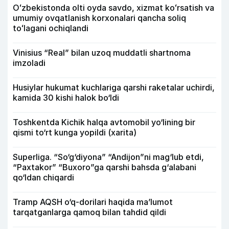
Oʻzbekistonda olti oyda savdo, xizmat koʻrsatish va
umumiy ovqatlanish korxonalari qancha soliq
toʻlagani ochiqlandi
Vinisius “Real” bilan uzoq muddatli shartnoma
imzoladi
Husiylar hukumat kuchlariga qarshi raketalar uchirdi,
kamida 30 kishi halok bo‘ldi
Toshkentda Kichik halqa avtomobil yo‘lining bir
qismi to‘rt kunga yopildi (xarita)
Superliga. “So‘g‘diyona” “Andijon”ni mag‘lub etdi,
“Paxtakor” “Buxoro”ga qarshi bahsda g‘alabani
qo‘ldan chiqardi
Tramp AQSH o‘q-dorilari haqida ma’lumot
tarqatganlarga qamoq bilan tahdid qildi