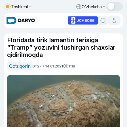
Toshkent
O‘zbekcha
Floridada tirik lamantin terisiga
“Tramp” yozuvini tushirgan shaxslar
qidirilmoqda
Qo‘ziqorin
01:27 / 14.01.2021
1118