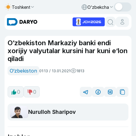
Toshkent
O‘zbekcha
O‘zbekiston Markaziy banki endi
xorijiy valyutalar kursini har kuni e’lon
qiladi
O‘zbekiston
01:13 / 13.01.2021
1813
0
0
Nurulloh Sharipov