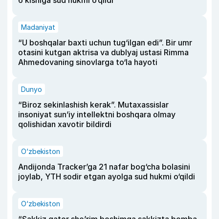
Madaniyat
“U boshqalar baxti uchun tug‘ilgan edi”. Bir umr
otasini kutgan aktrisa va dublyaj ustasi Rimma
Ahmedovaning sinovlarga to‘la hayoti
Dunyo
“Biroz sekinlashish kerak”. Mutaxassislar
insoniyat sun’iy intellektni boshqara olmay
qolishidan xavotir bildirdi
O‘zbekiston
Andijonda Tracker’ga 21 nafar bog‘cha bolasini
joylab, YTH sodir etgan ayolga sud hukmi o‘qildi
O‘zbekiston
“Sakkiz qator she’rim boshimga sakkizta bomba