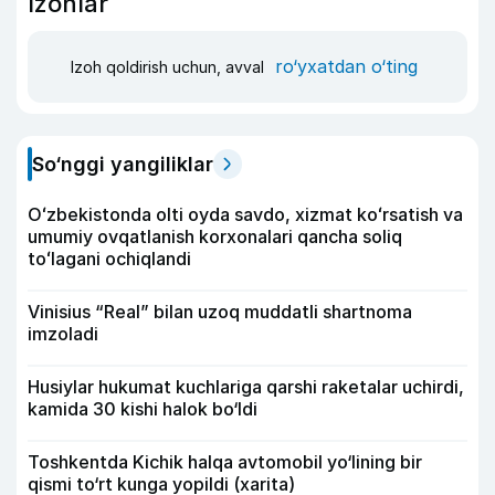
Izohlar
ro‘yxatdan o‘ting
Izoh qoldirish uchun, avval
So‘nggi yangiliklar
Oʻzbekistonda olti oyda savdo, xizmat koʻrsatish va
umumiy ovqatlanish korxonalari qancha soliq
toʻlagani ochiqlandi
Vinisius “Real” bilan uzoq muddatli shartnoma
imzoladi
Husiylar hukumat kuchlariga qarshi raketalar uchirdi,
kamida 30 kishi halok bo‘ldi
Toshkentda Kichik halqa avtomobil yo‘lining bir
qismi to‘rt kunga yopildi (xarita)