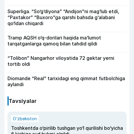
Superliga. “So‘g‘diyona” “Andijon”ni mag‘lub etdi,
“Paxtakor” “Buxoro”ga qarshi bahsda g‘alabani
qo‘ldan chiqardi
Tramp AQSH o‘q-dorilari haqida ma’lumot
tarqatganlarga qamoq bilan tahdid qildi
“Tolibon” Nangarhor viloyatida 72 gektar yerni
tortib oldi
Diomande “Real” tarixidagi eng qimmat futbolchiga
aylandi
Tavsiyalar
O‘zbekiston
Toshkentda o‘pirilib tushgan yo‘l qurilishi bo‘yicha
6 kishiga sud hukmi o‘qildi