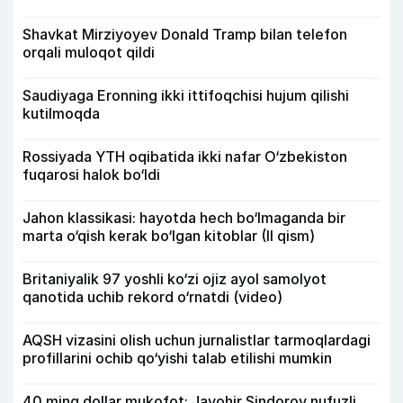
Shavkat Mirziyoyev Donald Tramp bilan telefon
orqali muloqot qildi
Saudiyaga Eronning ikki ittifoqchisi hujum qilishi
kutilmoqda
Rossiyada YTH oqibatida ikki nafar O‘zbekiston
fuqarosi halok bo‘ldi
Jahon klassikasi: hayotda hech bo‘lmaganda bir
marta o‘qish kerak bo‘lgan kitoblar (II qism)
Britaniyalik 97 yoshli ko‘zi ojiz ayol samolyot
qanotida uchib rekord o‘rnatdi (video)
AQSH vizasini olish uchun jurnalistlar tarmoqlardagi
profillarini ochib qo‘yishi talab etilishi mumkin
40 ming dollar mukofot: Javohir Sindorov nufuzli