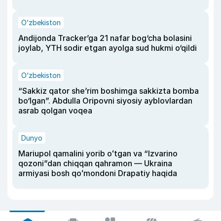
O‘zbekiston
Andijonda Tracker’ga 21 nafar bog‘cha bolasini
joylab, YTH sodir etgan ayolga sud hukmi o‘qildi
O‘zbekiston
“Sakkiz qator she’rim boshimga sakkizta bomba
bo‘lgan”. Abdulla Oripovni siyosiy ayblovlardan
asrab qolgan voqea
Dunyo
Mariupol qamalini yorib oʻtgan va “Izvarino
qozoni”dan chiqqan qahramon — Ukraina
armiyasi bosh qoʻmondoni Drapatiy haqida