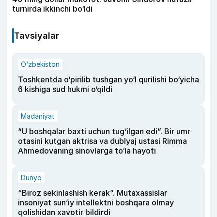
turnirda ikkinchi bo‘ldi
Tavsiyalar
O‘zbekiston
Toshkentda o‘pirilib tushgan yo‘l qurilishi bo‘yicha
6 kishiga sud hukmi o‘qildi
Madaniyat
“U boshqalar baxti uchun tug‘ilgan edi”. Bir umr
otasini kutgan aktrisa va dublyaj ustasi Rimma
Ahmedovaning sinovlarga to‘la hayoti
Dunyo
“Biroz sekinlashish kerak”. Mutaxassislar
insoniyat sun’iy intellektni boshqara olmay
qolishidan xavotir bildirdi