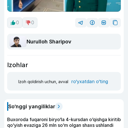
0
0
Nurulloh Sharipov
Izohlar
ro‘yxatdan o‘ting
Izoh qoldirish uchun, avval
So‘nggi yangiliklar
Buxoroda fuqaroni biryo‘la 4-kursdan o’qishga kiritib
qo’yish evaziga 26 mln so’m olgan shaxs ushlandi