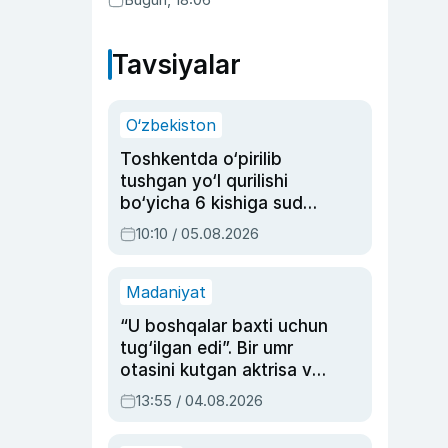
Tavsiyalar
O‘zbekiston
Toshkentda o‘pirilib
tushgan yo‘l qurilishi
bo‘yicha 6 kishiga sud
hukmi o‘qildi
10:10 / 05.08.2026
Madaniyat
“U boshqalar baxti uchun
tug‘ilgan edi”. Bir umr
otasini kutgan aktrisa va
dublyaj ustasi Rimma
13:55 / 04.08.2026
Ahmedovaning
sinovlarga to‘la hayoti