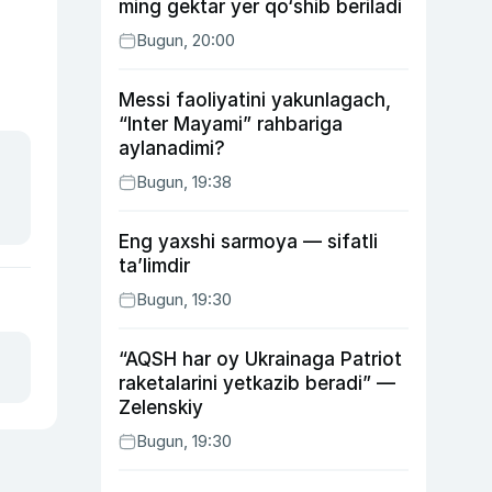
ming gektar yer qo‘shib beriladi
Bugun, 20:00
Messi faoliyatini yakunlagach,
“Inter Mayami” rahbariga
aylanadimi?
Bugun, 19:38
Eng yaxshi sarmoya — sifatli
ta’limdir
Bugun, 19:30
“AQSH har oy Ukrainaga Patriot
raketalarini yetkazib beradi” —
Zelenskiy
Bugun, 19:30