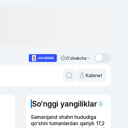
O‘zbekcha
Kabinet
So‘nggi yangiliklar
Samarqand shahri hududiga
qo‘shni tumanlardan qariyb 17,2