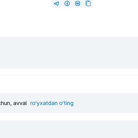
uchun, avval
ro‘yxatdan o‘ting