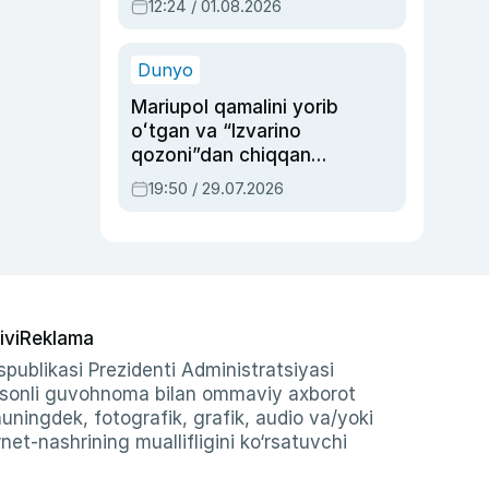
12:24 / 01.08.2026
ayblovlardan asrab
qolgan voqea
Dunyo
Mariupol qamalini yorib
oʻtgan va “Izvarino
qozoni”dan chiqqan
qahramon — Ukraina
19:50 / 29.07.2026
armiyasi bosh
qoʻmondoni Drapatiy
haqida
ivi
Reklama
publikasi Prezidenti Administratsiyasi
-sonli guvohnoma bilan ommaviy axborot
shuningdek, fotografik, grafik, audio va/yoki
et-nashrining muallifligini ko‘rsatuvchi