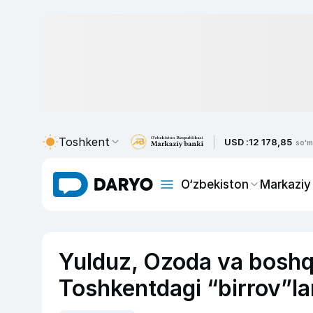
Toshkent
USD :
12 178,85
so'm
O‘zbekiston
Markaziy
Yulduz, Ozoda va bosh
Toshkentdagi “birrov”la