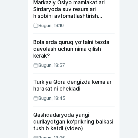
Markaziy Osiyo mamlakatlari
Sirdaryoda suv resurslari
hisobini avtomatlashtirish
rejasini ishlab chiqishni
Bugun, 19:10
ma’qulladi
Bolalarda quruq yo‘talni tezda
davolash uchun nima qilish
kerak?
Bugun, 18:57
Turkiya Qora dengizda kemalar
harakatini chekladi
Bugun, 18:45
Qashqadaryoda yangi
qurilayotgan ko‘prikning balkasi
tushib ketdi (video)
Bugun, 18:06