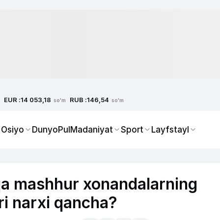
EUR :
RUB :
14 053,18
146,54
so'm
so'm
 Osiyo
Dunyo
Pul
Madaniyat
Sport
Layfstayl
qa mashhur xonandalarning
ri narxi qancha?