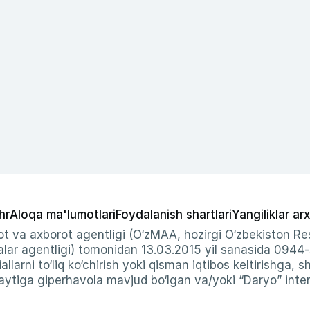
hr
Aloqa ma'lumotlari
Foydalanish shartlari
Yangiliklar arx
t va axborot agentligi (O‘zMAA, hozirgi O‘zbekiston Res
ar agentligi) tomonidan 13.03.2015 yil sanasida 0944
allarni to‘liq ko‘chirish yoki qisman iqtibos keltirishga, 
ytiga giperhavola mavjud bo‘lgan va/yoki “Daryo” intern