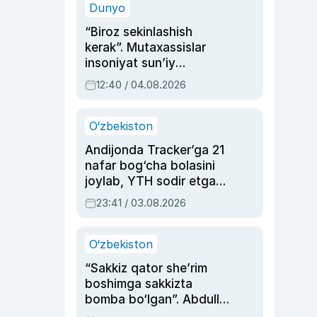
Dunyo
“Biroz sekinlashish
kerak”. Mutaxassislar
insoniyat sun’iy
intellektni boshqara
12:40 / 04.08.2026
olmay qolishidan xavotir
bildirdi
O‘zbekiston
Andijonda Tracker’ga 21
nafar bog‘cha bolasini
joylab, YTH sodir etgan
ayolga sud hukmi o‘qildi
23:41 / 03.08.2026
O‘zbekiston
“Sakkiz qator she’rim
boshimga sakkizta
bomba bo‘lgan”. Abdulla
Oripovni siyosiy