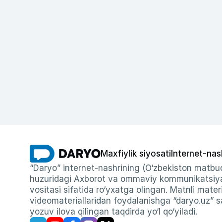
Maxfiylik siyosati
Internet-nas
“Daryo” internet-nashrining (O‘zbekiston matbuo
huzuridagi Axborot va ommaviy kommunikatsiyal
vositasi sifatida ro‘yxatga olingan. Matnli materi
videomateriallaridan foydalanishga “daryo.uz” sa
yozuv ilova qilingan taqdirda yo‘l qo‘yiladi.