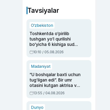
Tavsiyalar
O‘zbekiston
Toshkentda o‘pirilib
tushgan yo‘l qurilishi
bo‘yicha 6 kishiga sud
hukmi o‘qildi
10:10 / 05.08.2026
Madaniyat
“U boshqalar baxti uchun
tug‘ilgan edi”. Bir umr
otasini kutgan aktrisa va
dublyaj ustasi Rimma
13:55 / 04.08.2026
Ahmedovaning
sinovlarga to‘la hayoti
Dunyo