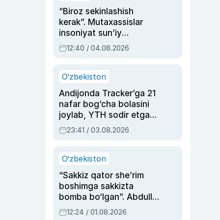
“Biroz sekinlashish
kerak”. Mutaxassislar
insoniyat sun’iy
intellektni boshqara
12:40 / 04.08.2026
olmay qolishidan xavotir
bildirdi
O‘zbekiston
Andijonda Tracker’ga 21
nafar bog‘cha bolasini
joylab, YTH sodir etgan
ayolga sud hukmi o‘qildi
23:41 / 03.08.2026
O‘zbekiston
“Sakkiz qator she’rim
boshimga sakkizta
bomba bo‘lgan”. Abdulla
Oripovni siyosiy
12:24 / 01.08.2026
ayblovlardan asrab