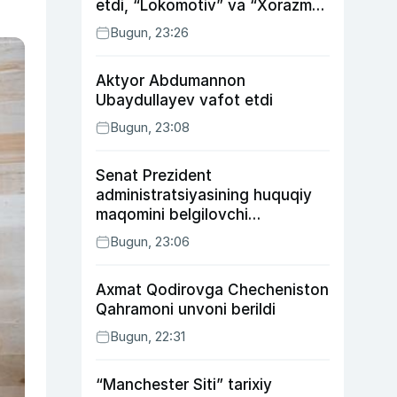
etdi, “Lokomotiv” va “Xorazm”
uyda g‘alaba qozondi
Bugun, 23:26
Aktyor Abdu­mannon
Ubaydullayev vafot etdi
Bugun, 23:08
Senat Prezident
administratsiyasining huquqiy
maqomini belgilovchi
konstitutsiyaviy qonunni
Bugun, 23:06
ma’qulladi
Axmat Qodirovga Checheniston
Qahramoni unvoni berildi
Bugun, 22:31
“Manchester Siti” tarixiy