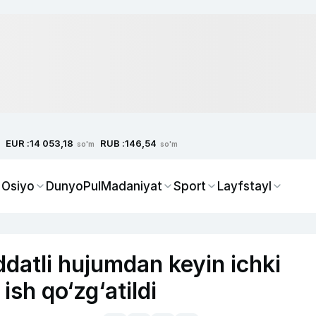
EUR :
RUB :
14 053,18
146,54
so'm
so'm
 Osiyo
Dunyo
Pul
Madaniyat
Sport
Layfstayl
datli hujumdan keyin ichki
ish qo‘zg‘atildi