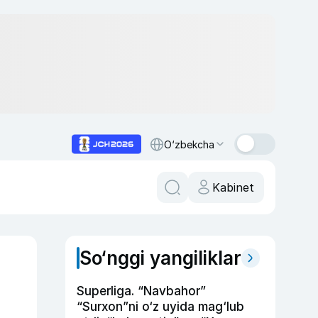
O‘zbekcha
Kabinet
So‘nggi yangiliklar
Superliga. “Navbahor”
“Surxon”ni o‘z uyida mag‘lub