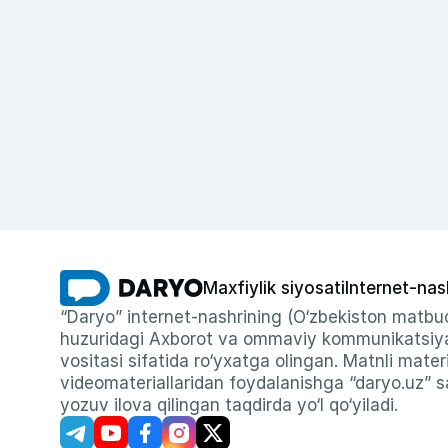
Maxfiylik siyosati
Internet-nas
“Daryo” internet-nashrining (O‘zbekiston matbuo
huzuridagi Axborot va ommaviy kommunikatsiyal
vositasi sifatida ro‘yxatga olingan. Matnli materi
videomateriallaridan foydalanishga “daryo.uz” sa
yozuv ilova qilingan taqdirda yo‘l qo‘yiladi.