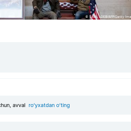
uchun, avval
ro‘yxatdan o‘ting