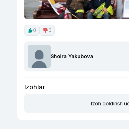
0
0
Shoira Yakubova
Izohlar
Izoh qoldirish 