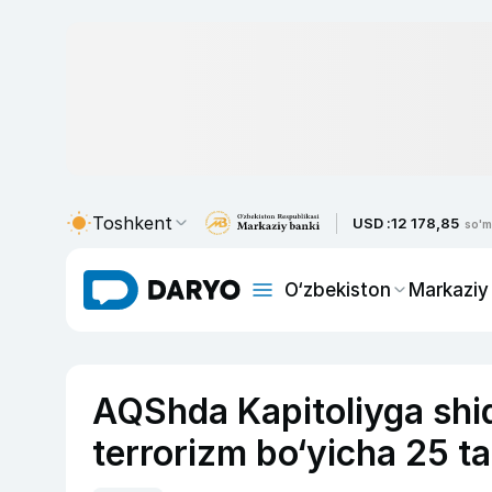
Toshkent
USD :
12 178,85
so'm
O‘zbekiston
Markaziy
AQShda Kapitoliyga shid
terrorizm bo‘yicha 25 ta 