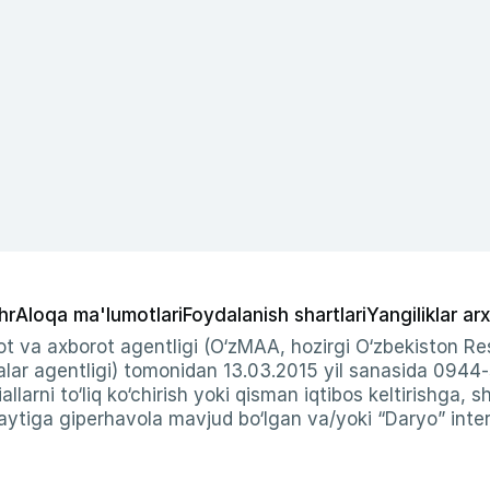
hr
Aloqa ma'lumotlari
Foydalanish shartlari
Yangiliklar arx
t va axborot agentligi (O‘zMAA, hozirgi O‘zbekiston Res
ar agentligi) tomonidan 13.03.2015 yil sanasida 0944
allarni to‘liq ko‘chirish yoki qisman iqtibos keltirishga, 
ytiga giperhavola mavjud bo‘lgan va/yoki “Daryo” intern