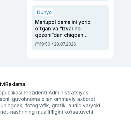
qolgan voqea
Dunyo
Mariupol qamalini yorib
oʻtgan va “Izvarino
qozoni”dan chiqqan
qahramon — Ukraina
19:50 / 29.07.2026
armiyasi bosh
qoʻmondoni Drapatiy
haqida
ivi
Reklama
publikasi Prezidenti Administratsiyasi
-sonli guvohnoma bilan ommaviy axborot
shuningdek, fotografik, grafik, audio va/yoki
et-nashrining muallifligini ko‘rsatuvchi