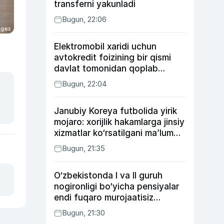
transferni yakunladi
Bugun, 22:06
Elektromobil xaridi uchun
avtokredit foizining bir qismi
davlat tomonidan qoplab
berilishi mumkin
Bugun, 22:04
Janubiy Koreya futbolida yirik
mojaro: xorijlik hakamlarga jinsiy
xizmatlar ko‘rsatilgani ma’lum
qilindi
Bugun, 21:35
O‘zbekistonda I va II guruh
nogironligi bo‘yicha pensiyalar
endi fuqaro murojaatisiz
tayinlanishi mumkin
Bugun, 21:30