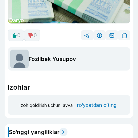
0
0
Fozilbek Yusupov
Izohlar
ro‘yxatdan o‘ting
Izoh qoldirish uchun, avval
So‘nggi yangiliklar