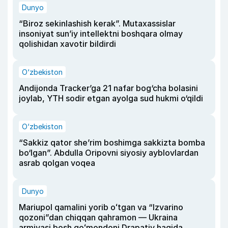
Dunyo
“Biroz sekinlashish kerak”. Mutaxassislar
insoniyat sun’iy intellektni boshqara olmay
qolishidan xavotir bildirdi
O‘zbekiston
Andijonda Tracker’ga 21 nafar bog‘cha bolasini
joylab, YTH sodir etgan ayolga sud hukmi o‘qildi
O‘zbekiston
“Sakkiz qator she’rim boshimga sakkizta bomba
bo‘lgan”. Abdulla Oripovni siyosiy ayblovlardan
asrab qolgan voqea
Dunyo
Mariupol qamalini yorib oʻtgan va “Izvarino
qozoni”dan chiqqan qahramon — Ukraina
armiyasi bosh qoʻmondoni Drapatiy haqida