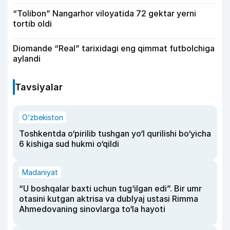
“Tolibon” Nangarhor viloyatida 72 gektar yerni
tortib oldi
Diomande “Real” tarixidagi eng qimmat futbolchiga
aylandi
Tavsiyalar
O‘zbekiston
Toshkentda o‘pirilib tushgan yo‘l qurilishi bo‘yicha
6 kishiga sud hukmi o‘qildi
Madaniyat
“U boshqalar baxti uchun tug‘ilgan edi”. Bir umr
otasini kutgan aktrisa va dublyaj ustasi Rimma
Ahmedovaning sinovlarga to‘la hayoti