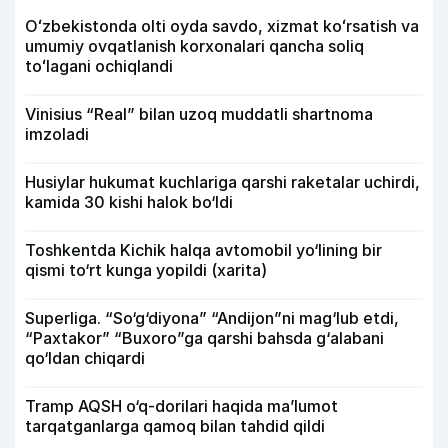
Oʻzbekistonda olti oyda savdo, xizmat koʻrsatish va
umumiy ovqatlanish korxonalari qancha soliq
toʻlagani ochiqlandi
Vinisius “Real” bilan uzoq muddatli shartnoma
imzoladi
Husiylar hukumat kuchlariga qarshi raketalar uchirdi,
kamida 30 kishi halok bo‘ldi
Toshkentda Kichik halqa avtomobil yo‘lining bir
qismi to‘rt kunga yopildi (xarita)
Superliga. “So‘g‘diyona” “Andijon”ni mag‘lub etdi,
“Paxtakor” “Buxoro”ga qarshi bahsda g‘alabani
qo‘ldan chiqardi
Tramp AQSH o‘q-dorilari haqida ma’lumot
tarqatganlarga qamoq bilan tahdid qildi