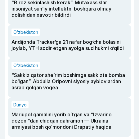
“Biroz sekinlashish kerak”. Mutaxassislar
insoniyat sun’iy intellektni boshqara olmay
qolishidan xavotir bildirdi
O‘zbekiston
Andijonda Tracker’ga 21 nafar bog‘cha bolasini
joylab, YTH sodir etgan ayolga sud hukmi o‘qildi
O‘zbekiston
“Sakkiz qator she’rim boshimga sakkizta bomba
bo‘lgan”. Abdulla Oripovni siyosiy ayblovlardan
asrab qolgan voqea
Dunyo
Mariupol qamalini yorib oʻtgan va “Izvarino
qozoni”dan chiqqan qahramon — Ukraina
armiyasi bosh qoʻmondoni Drapatiy haqida