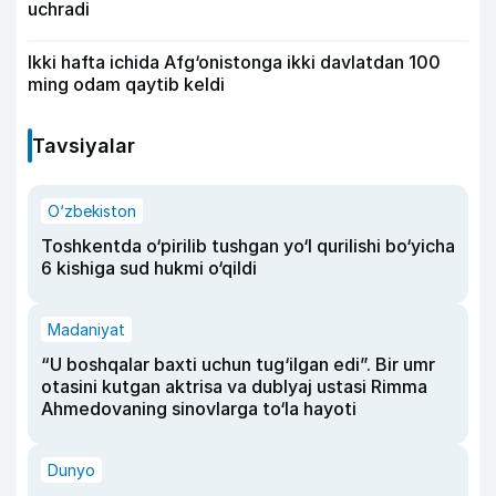
uchradi
Ikki hafta ichida Afg‘onistonga ikki davlatdan 100
ming odam qaytib keldi
Tavsiyalar
O‘zbekiston
Toshkentda o‘pirilib tushgan yo‘l qurilishi bo‘yicha
6 kishiga sud hukmi o‘qildi
Madaniyat
“U boshqalar baxti uchun tug‘ilgan edi”. Bir umr
otasini kutgan aktrisa va dublyaj ustasi Rimma
Ahmedovaning sinovlarga to‘la hayoti
Dunyo