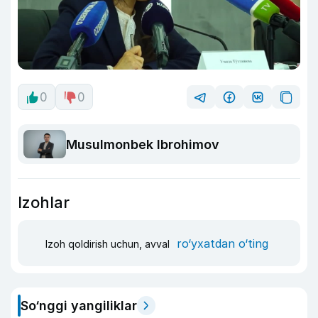
0
0
Musulmonbek Ibrohimov
Izohlar
ro‘yxatdan o‘ting
Izoh qoldirish uchun, avval
So‘nggi yangiliklar