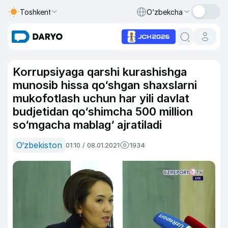
Toshkent
O‘zbekcha
Korrupsiyaga qarshi kurashishga
munosib hissa qo‘shgan shaxslarni
mukofotlash uchun har yili davlat
budjetidan qo‘shimcha 500 million
so‘mgacha mablag‘ ajratiladi
O‘zbekiston
01:10 / 08.01.2021
1934