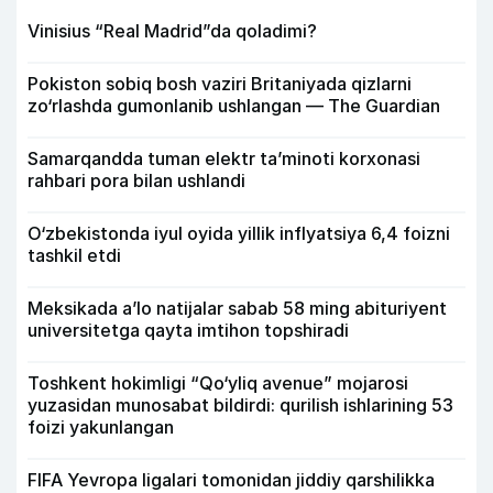
Vinisius “Real Madrid”da qoladimi?
Pokiston sobiq bosh vaziri Britaniyada qizlarni
zo‘rlashda gumonlanib ushlangan — The Guardian
Samarqandda tuman elektr ta’minoti korxonasi
rahbari pora bilan ushlandi
O‘zbekistonda iyul oyida yillik inflyatsiya 6,4 foizni
tashkil etdi
Meksikada a’lo natijalar sabab 58 ming abituriyent
universitetga qayta imtihon topshiradi
Toshkent hokimligi “Qo‘yliq avenue” mojarosi
yuzasidan munosabat bildirdi: qurilish ishlarining 53
foizi yakunlangan
FIFA Yevropa ligalari tomonidan jiddiy qarshilikka