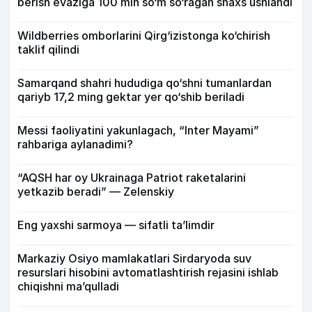
berish evaziga 100 mln so‘m so‘ragan shaxs ushlandi
Wildberries omborlarini Qirg‘izistonga ko‘chirish
taklif qilindi
Samarqand shahri hududiga qo‘shni tumanlardan
qariyb 17,2 ming gektar yer qo‘shib beriladi
Messi faoliyatini yakunlagach, “Inter Mayami”
rahbariga aylanadimi?
“AQSH har oy Ukrainaga Patriot raketalarini
yetkazib beradi” — Zelenskiy
Eng yaxshi sarmoya — sifatli ta’limdir
Markaziy Osiyo mamlakatlari Sirdaryoda suv
resurslari hisobini avtomatlashtirish rejasini ishlab
chiqishni ma’qulladi