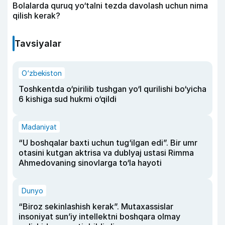
Bolalarda quruq yo‘talni tezda davolash uchun nima
qilish kerak?
Tavsiyalar
O‘zbekiston
Toshkentda o‘pirilib tushgan yo‘l qurilishi bo‘yicha
6 kishiga sud hukmi o‘qildi
Madaniyat
“U boshqalar baxti uchun tug‘ilgan edi”. Bir umr
otasini kutgan aktrisa va dublyaj ustasi Rimma
Ahmedovaning sinovlarga to‘la hayoti
Dunyo
“Biroz sekinlashish kerak”. Mutaxassislar
insoniyat sun’iy intellektni boshqara olmay