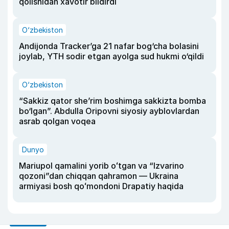
qolishidan xavotir bildirdi
O‘zbekiston
Andijonda Tracker’ga 21 nafar bog‘cha bolasini
joylab, YTH sodir etgan ayolga sud hukmi o‘qildi
O‘zbekiston
“Sakkiz qator she’rim boshimga sakkizta bomba
bo‘lgan”. Abdulla Oripovni siyosiy ayblovlardan
asrab qolgan voqea
Dunyo
Mariupol qamalini yorib oʻtgan va “Izvarino
qozoni”dan chiqqan qahramon — Ukraina
armiyasi bosh qoʻmondoni Drapatiy haqida