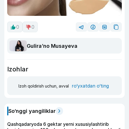
0
0
Guliraʼno Musayeva
Izohlar
ro‘yxatdan o‘ting
Izoh qoldirish uchun, avval
So‘nggi yangiliklar
Qashqadaryoda 6 gektar yerni xususiylashtirib