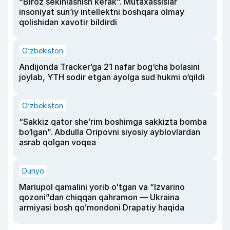
“Biroz sekinlashish kerak”. Mutaxassislar
insoniyat sun’iy intellektni boshqara olmay
qolishidan xavotir bildirdi
O‘zbekiston
Andijonda Tracker’ga 21 nafar bog‘cha bolasini
joylab, YTH sodir etgan ayolga sud hukmi o‘qildi
O‘zbekiston
“Sakkiz qator she’rim boshimga sakkizta bomba
bo‘lgan”. Abdulla Oripovni siyosiy ayblovlardan
asrab qolgan voqea
Dunyo
Mariupol qamalini yorib oʻtgan va “Izvarino
qozoni”dan chiqqan qahramon — Ukraina
armiyasi bosh qoʻmondoni Drapatiy haqida