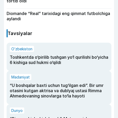
tortib oldi
Diomande “Real” tarixidagi eng qimmat futbolchiga
aylandi
Tavsiyalar
O‘zbekiston
Toshkentda o‘pirilib tushgan yo‘l qurilishi bo‘yicha
6 kishiga sud hukmi o‘qildi
Madaniyat
“U boshqalar baxti uchun tug‘ilgan edi”. Bir umr
otasini kutgan aktrisa va dublyaj ustasi Rimma
Ahmedovaning sinovlarga to‘la hayoti
Dunyo