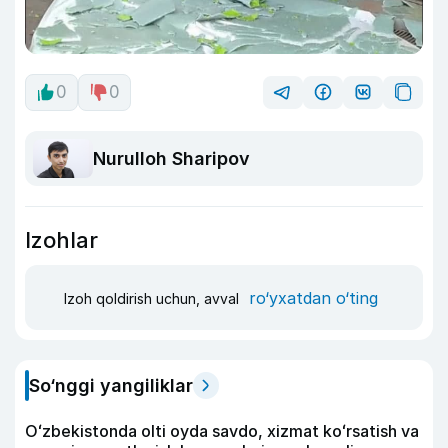
0
0
Nurulloh Sharipov
Izohlar
ro‘yxatdan o‘ting
Izoh qoldirish uchun, avval
So‘nggi yangiliklar
Oʻzbekistonda olti oyda savdo, xizmat koʻrsatish va