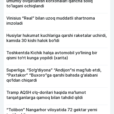
umumiy ovqatlanish korxonalari qancha soliq
toʻlagani ochiqlandi
Vinisius “Real” bilan uzoq muddatli shartnoma
imzoladi
Husiylar hukumat kuchlariga qarshi raketalar uchirdi,
kamida 30 kishi halok bo‘ldi
Toshkentda Kichik halqa avtomobil yo‘lining bir
qismi to‘rt kunga yopildi (xarita)
Superliga. “So‘g‘diyona” “Andijon”ni mag‘lub etdi,
“Paxtakor” “Buxoro”ga qarshi bahsda g‘alabani
qo‘ldan chiqardi
Tramp AQSH o‘q-dorilari haqida ma’lumot
tarqatganlarga qamoq bilan tahdid qildi
“Tolibon” Nangarhor viloyatida 72 gektar yerni