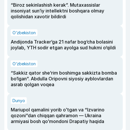
“Biroz sekinlashish kerak”. Mutaxassislar
insoniyat sun’iy intellektni boshqara olmay
qolishidan xavotir bildirdi
O‘zbekiston
Andijonda Tracker’ga 21 nafar bog‘cha bolasini
joylab, YTH sodir etgan ayolga sud hukmi o‘qildi
O‘zbekiston
“Sakkiz qator she’rim boshimga sakkizta bomba
bo‘lgan”. Abdulla Oripovni siyosiy ayblovlardan
asrab qolgan voqea
Dunyo
Mariupol qamalini yorib oʻtgan va “Izvarino
qozoni”dan chiqqan qahramon — Ukraina
armiyasi bosh qoʻmondoni Drapatiy haqida