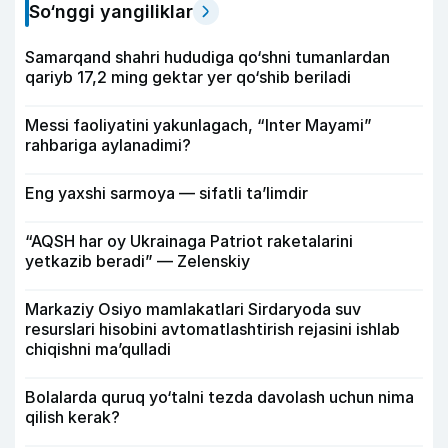
So‘nggi yangiliklar
Samarqand shahri hududiga qo‘shni tumanlardan
qariyb 17,2 ming gektar yer qo‘shib beriladi
Messi faoliyatini yakunlagach, “Inter Mayami”
rahbariga aylanadimi?
Eng yaxshi sarmoya — sifatli ta’limdir
“AQSH har oy Ukrainaga Patriot raketalarini
yetkazib beradi” — Zelenskiy
Markaziy Osiyo mamlakatlari Sirdaryoda suv
resurslari hisobini avtomatlashtirish rejasini ishlab
chiqishni ma’qulladi
Bolalarda quruq yo‘talni tezda davolash uchun nima
qilish kerak?