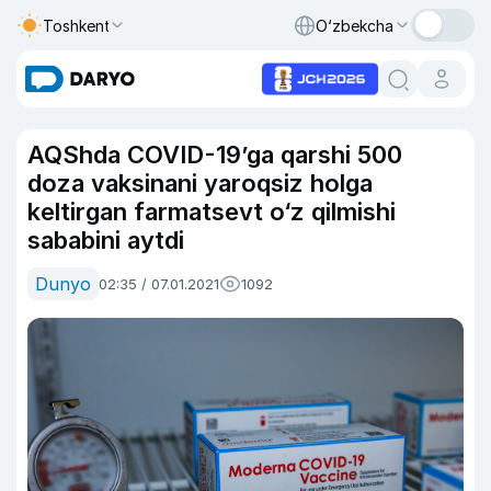
Toshkent
O‘zbekcha
AQShda COVID-19’ga qarshi 500
doza vaksinani yaroqsiz holga
keltirgan farmatsevt o‘z qilmishi
sababini aytdi
Dunyo
02:35 / 07.01.2021
1092