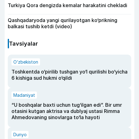
Turkiya Qora dengizda kemalar harakatini chekladi
Qashqadaryoda yangi qurilayotgan ko‘prikning
balkasi tushib ketdi (video)
Tavsiyalar
O‘zbekiston
Toshkentda o‘pirilib tushgan yo‘l qurilishi bo‘yicha
6 kishiga sud hukmi o‘qildi
Madaniyat
“U boshqalar baxti uchun tug‘ilgan edi”. Bir umr
otasini kutgan aktrisa va dublyaj ustasi Rimma
Ahmedovaning sinovlarga to‘la hayoti
Dunyo