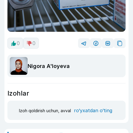
0
0
Nigora A'loyeva
Izohlar
ro‘yxatdan o‘ting
Izoh qoldirish uchun, avval