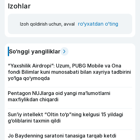
Izohlar
ro‘yxatdan o‘ting
Izoh qoldirish uchun, avval
So‘nggi yangiliklar
“Yaxshilik Airdropi”: Uzum, PUBG Mobile va Ona
fondi Bilimlar kuni munosabati bilan xayriya tadbirini
yo‘lga qo‘ymoqda
Pentagon NUJlarga oid yangi maʼlumotlarni
maxfiylikdan chiqardi
Sun’iy intellekt “Oltin to‘p”ning kelgusi 15 yildagi
g‘oliblarini taxmin qildi
Jo Baydenning saratoni tanasiga tarqab ketdi