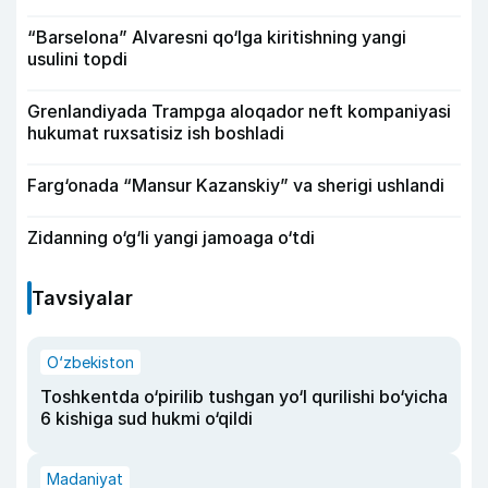
“Barselona” Alvaresni qo‘lga kiritishning yangi
usulini topdi
Grenlandiyada Trampga aloqador neft kompaniyasi
hukumat ruxsatisiz ish boshladi
Farg‘onada “Mansur Kazanskiy” va sherigi ushlandi
Zidanning o‘g‘li yangi jamoaga o‘tdi
Tavsiyalar
O‘zbekiston
Toshkentda o‘pirilib tushgan yo‘l qurilishi bo‘yicha
6 kishiga sud hukmi o‘qildi
Madaniyat