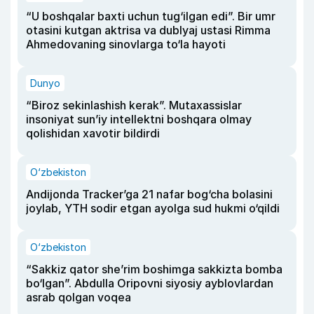
“U boshqalar baxti uchun tug‘ilgan edi”. Bir umr
otasini kutgan aktrisa va dublyaj ustasi Rimma
Ahmedovaning sinovlarga to‘la hayoti
Dunyo
“Biroz sekinlashish kerak”. Mutaxassislar
insoniyat sun’iy intellektni boshqara olmay
qolishidan xavotir bildirdi
O‘zbekiston
Andijonda Tracker’ga 21 nafar bog‘cha bolasini
joylab, YTH sodir etgan ayolga sud hukmi o‘qildi
O‘zbekiston
“Sakkiz qator she’rim boshimga sakkizta bomba
bo‘lgan”. Abdulla Oripovni siyosiy ayblovlardan
asrab qolgan voqea