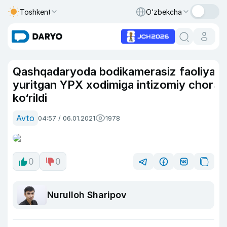
Toshkent
O‘zbekcha
Qashqadaryoda bodikamerasiz faoliyat
yuritgan YPX xodimiga intizomiy chora
ko‘rildi
Avto
04:57 / 06.01.2021
1978
0
0
Nurulloh Sharipov