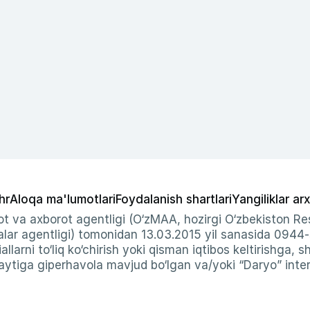
hr
Aloqa ma'lumotlari
Foydalanish shartlari
Yangiliklar arx
t va axborot agentligi (O‘zMAA, hozirgi O‘zbekiston Res
ar agentligi) tomonidan 13.03.2015 yil sanasida 0944
allarni to‘liq ko‘chirish yoki qisman iqtibos keltirishga, 
ytiga giperhavola mavjud bo‘lgan va/yoki “Daryo” intern