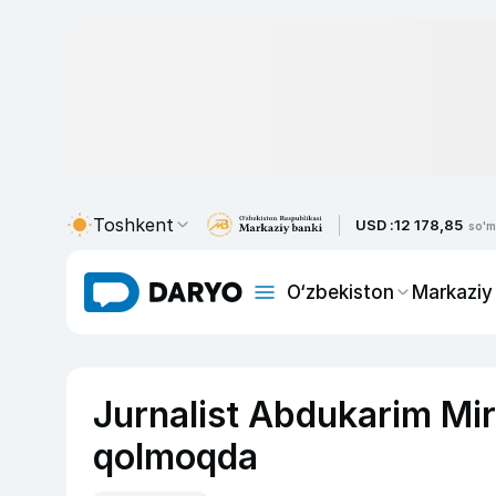
Toshkent
USD :
12 178,85
so'm
O‘zbekiston
Markaziy
Jurnalist Abdukarim Mi
qolmoqda