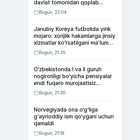
davlat tomonidan qoplab
berilishi mumkin
Bugun, 22:04
Janubiy Koreya futbolida yirik
mojaro: xorijlik hakamlarga jinsiy
xizmatlar ko‘rsatilgani ma’lum
qilindi
Bugun, 21:35
O‘zbekistonda I va II guruh
nogironligi bo‘yicha pensiyalar
endi fuqaro murojaatisiz
tayinlanishi mumkin
Bugun, 21:30
Norvegiyada ona o‘g‘liga
g‘ayrioddiy ism qo‘ygani uchun
qamaldi
Bugun, 21:18