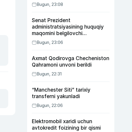
Bugun, 23:08
Senat Prezident
administratsiyasining huquqiy
maqomini belgilovchi
konstitutsiyaviy qonunni
Bugun, 23:06
ma’qulladi
Axmat Qodirovga Checheniston
Qahramoni unvoni berildi
Bugun, 22:31
“Manchester Siti” tarixiy
transferni yakunladi
Bugun, 22:06
Elektromobil xaridi uchun
avtokredit foizining bir qismi