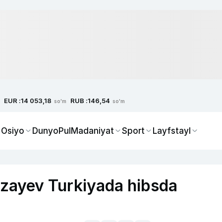
EUR :
RUB :
14 053,18
146,54
so'm
so'm
 Osiyo
Dunyo
Pul
Madaniyat
Sport
Layfstayl
rzayev Turkiyada hibsda