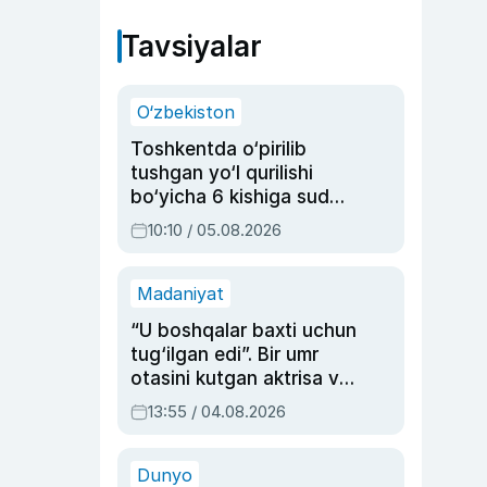
Tavsiyalar
O‘zbekiston
Toshkentda o‘pirilib
tushgan yo‘l qurilishi
bo‘yicha 6 kishiga sud
hukmi o‘qildi
10:10 / 05.08.2026
Madaniyat
“U boshqalar baxti uchun
tug‘ilgan edi”. Bir umr
otasini kutgan aktrisa va
dublyaj ustasi Rimma
13:55 / 04.08.2026
Ahmedovaning
sinovlarga to‘la hayoti
Dunyo