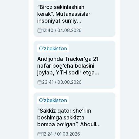
“Biroz sekinlashish
kerak”. Mutaxassislar
insoniyat sun’iy
intellektni boshqara
12:40 / 04.08.2026
olmay qolishidan xavotir
bildirdi
O‘zbekiston
Andijonda Tracker’ga 21
nafar bog‘cha bolasini
joylab, YTH sodir etgan
ayolga sud hukmi o‘qildi
23:41 / 03.08.2026
O‘zbekiston
“Sakkiz qator she’rim
boshimga sakkizta
bomba bo‘lgan”. Abdulla
Oripovni siyosiy
12:24 / 01.08.2026
ayblovlardan asrab