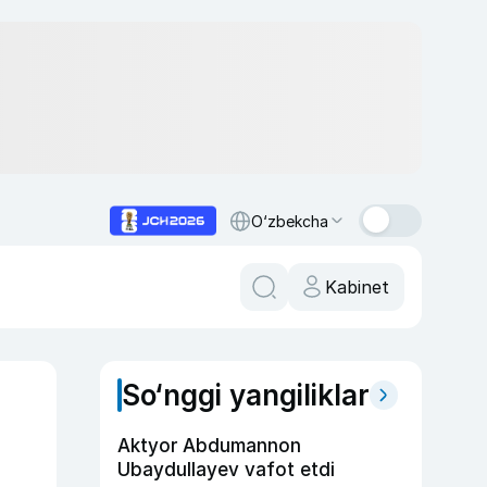
O‘zbekcha
Kabinet
So‘nggi yangiliklar
Aktyor Abdu­mannon
Ubaydullayev vafot etdi