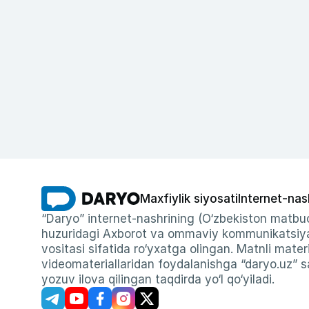
Maxfiylik siyosati
Internet-nas
“Daryo” internet-nashrining (O‘zbekiston matbuo
huzuridagi Axborot va ommaviy kommunikatsiyal
vositasi sifatida ro‘yxatga olingan. Matnli materi
videomateriallaridan foydalanishga “daryo.uz” sa
yozuv ilova qilingan taqdirda yo‘l qo‘yiladi.