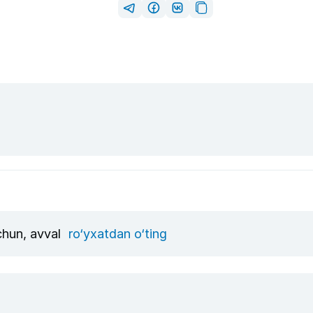
uchun, avval
ro‘yxatdan o‘ting