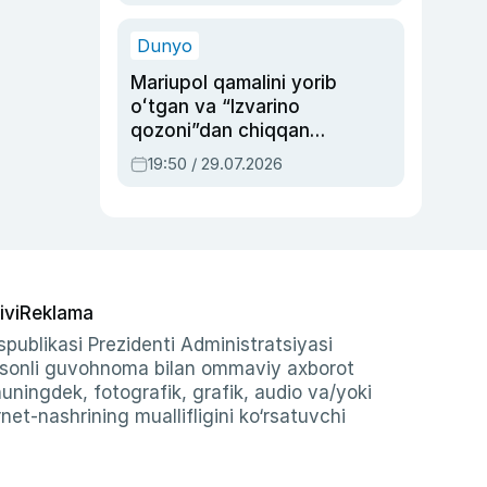
qolgan voqea
Dunyo
Mariupol qamalini yorib
oʻtgan va “Izvarino
qozoni”dan chiqqan
qahramon — Ukraina
19:50 / 29.07.2026
armiyasi bosh
qoʻmondoni Drapatiy
haqida
ivi
Reklama
publikasi Prezidenti Administratsiyasi
-sonli guvohnoma bilan ommaviy axborot
shuningdek, fotografik, grafik, audio va/yoki
et-nashrining muallifligini ko‘rsatuvchi