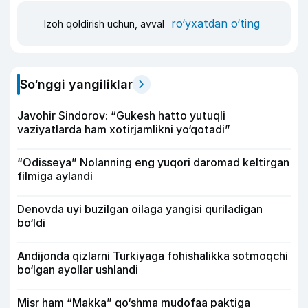
ro‘yxatdan o‘ting
Izoh qoldirish uchun, avval
So‘nggi yangiliklar
Javohir Sindorov: “Gukesh hatto yutuqli
vaziyatlarda ham xotirjamlikni yo‘qotadi”
“Odisseya” Nolanning eng yuqori daromad keltirgan
filmiga aylandi
Denovda uyi buzilgan oilaga yangisi quriladigan
bo‘ldi
Andijonda qizlarni Turkiyaga fohishalikka sotmoqchi
bo‘lgan ayollar ushlandi
Misr ham “Makka” qo‘shma mudofaa paktiga