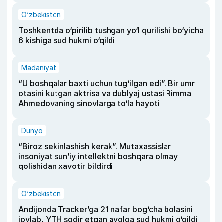
O‘zbekiston
Toshkentda o‘pirilib tushgan yo‘l qurilishi bo‘yicha
6 kishiga sud hukmi o‘qildi
Madaniyat
“U boshqalar baxti uchun tug‘ilgan edi”. Bir umr
otasini kutgan aktrisa va dublyaj ustasi Rimma
Ahmedovaning sinovlarga to‘la hayoti
Dunyo
“Biroz sekinlashish kerak”. Mutaxassislar
insoniyat sun’iy intellektni boshqara olmay
qolishidan xavotir bildirdi
O‘zbekiston
Andijonda Tracker’ga 21 nafar bog‘cha bolasini
joylab, YTH sodir etgan ayolga sud hukmi o‘qildi