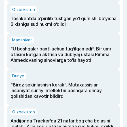
O‘zbekiston
Toshkentda o‘pirilib tushgan yo‘l qurilishi bo‘yicha
6 kishiga sud hukmi o‘qildi
Madaniyat
“U boshqalar baxti uchun tug‘ilgan edi”. Bir umr
otasini kutgan aktrisa va dublyaj ustasi Rimma
Ahmedovaning sinovlarga to‘la hayoti
Dunyo
“Biroz sekinlashish kerak”. Mutaxassislar
insoniyat sun’iy intellektni boshqara olmay
qolishidan xavotir bildirdi
O‘zbekiston
Andijonda Tracker’ga 21 nafar bog‘cha bolasini
joylab, YTH sodir etgan ayolga sud hukmi o‘qildi