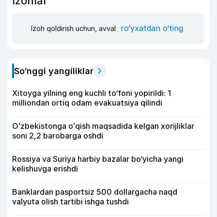
Izohlar
ro‘yxatdan o‘ting
Izoh qoldirish uchun, avval
So‘nggi yangiliklar
Xitoyga yilning eng kuchli to‘foni yopirildi: 1
milliondan ortiq odam evakuatsiya qilindi
Oʻzbekistonga oʻqish maqsadida kelgan xorijliklar
soni 2,2 barobarga oshdi
Rossiya va Suriya harbiy bazalar bo‘yicha yangi
kelishuvga erishdi
Banklardan pasportsiz 500 dollargacha naqd
valyuta olish tartibi ishga tushdi