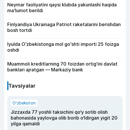
Neymar faoliyatini qaysi klubda yakunlashi haqida
ma’lumot berildi
Finlyandiya Ukrainaga Patriot raketalarini berishdan
bosh tortdi
Iyulda Oʻzbekistonga mol goʻshti importi 25 foizga
oshdi
Muammoli kreditlarning 70 foizdan ortigʻini davlat
banklari ajratgan — Markaziy bank
Tavsiyalar
O‘zbekiston
Jizzaxda 77 yoshli taksichini qo‘y sotib olish
bahonasida yaylovga olib borib o‘ldirgan yigit 20
yilga qamaldi