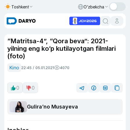
Toshkent
O‘zbekcha
“Matritsa-4”, “Qora beva”: 2021-
yilning eng ko‘p kutilayotgan filmlari
(foto)
Kino
22:45 / 05.01.2021
4070
0
0
Guliraʼno Musayeva