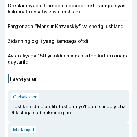
Grenlandiyada Trampga aloqador neft kompaniyasi
hukumat ruxsatisiz ish boshladi
Farg‘onada “Mansur Kazanskiy” va sherigi ushlandi
Zidanning o‘g‘li yangi jamoaga o‘tdi
Avstraliyada 150 yil oldin olingan kitob kutubxonaga
qaytarildi
Tavsiyalar
O‘zbekiston
Toshkentda o‘pirilib tushgan yo‘l qurilishi bo‘yicha
6 kishiga sud hukmi o‘qildi
Madaniyat