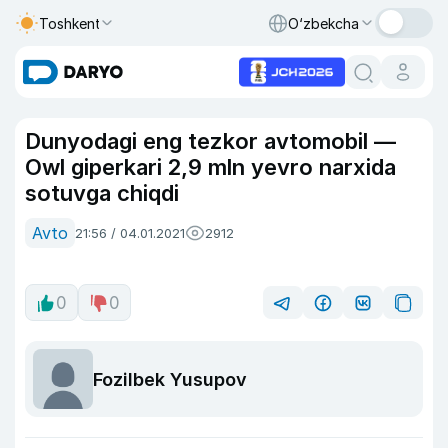
Toshkent
O‘zbekcha
Dunyodagi eng tezkor avtomobil —
Owl giperkari 2,9 mln yevro narxida
sotuvga chiqdi
Avto
21:56 / 04.01.2021
2912
0
0
Fozilbek Yusupov