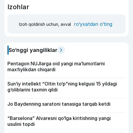
Izohlar
ro‘yxatdan o‘ting
Izoh qoldirish uchun, avval
So‘nggi yangiliklar
Pentagon NUJlarga oid yangi maʼlumotlarni
maxfiylikdan chiqardi
Sun’iy intellekt “Oltin to‘p”ning kelgusi 15 yildagi
g‘oliblarini taxmin qildi
Jo Baydenning saratoni tanasiga tarqab ketdi
“Barselona” Alvaresni qo‘lga kiritishning yangi
usulini topdi