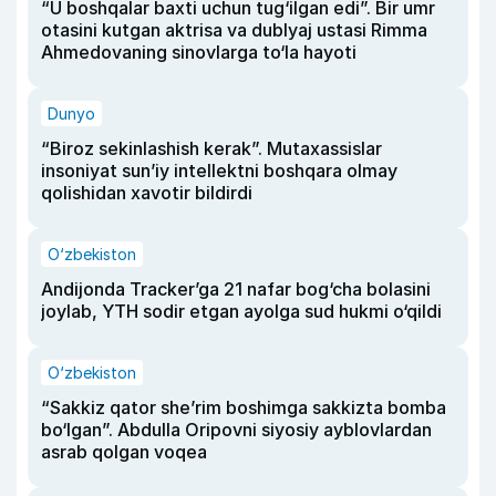
“U boshqalar baxti uchun tug‘ilgan edi”. Bir umr
otasini kutgan aktrisa va dublyaj ustasi Rimma
Ahmedovaning sinovlarga to‘la hayoti
Dunyo
“Biroz sekinlashish kerak”. Mutaxassislar
insoniyat sun’iy intellektni boshqara olmay
qolishidan xavotir bildirdi
O‘zbekiston
Andijonda Tracker’ga 21 nafar bog‘cha bolasini
joylab, YTH sodir etgan ayolga sud hukmi o‘qildi
O‘zbekiston
“Sakkiz qator she’rim boshimga sakkizta bomba
bo‘lgan”. Abdulla Oripovni siyosiy ayblovlardan
asrab qolgan voqea