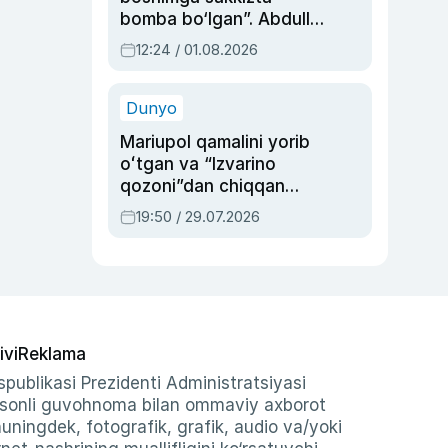
bomba bo‘lgan”. Abdulla
Oripovni siyosiy
12:24 / 01.08.2026
ayblovlardan asrab
qolgan voqea
Dunyo
Mariupol qamalini yorib
oʻtgan va “Izvarino
qozoni”dan chiqqan
qahramon — Ukraina
19:50 / 29.07.2026
armiyasi bosh
qoʻmondoni Drapatiy
haqida
ivi
Reklama
publikasi Prezidenti Administratsiyasi
-sonli guvohnoma bilan ommaviy axborot
shuningdek, fotografik, grafik, audio va/yoki