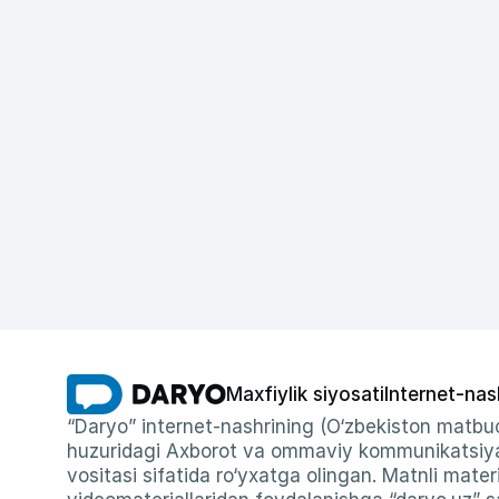
Maxfiylik siyosati
Internet-nas
“Daryo” internet-nashrining (O‘zbekiston matbuo
huzuridagi Axborot va ommaviy kommunikatsiyal
vositasi sifatida ro‘yxatga olingan. Matnli materi