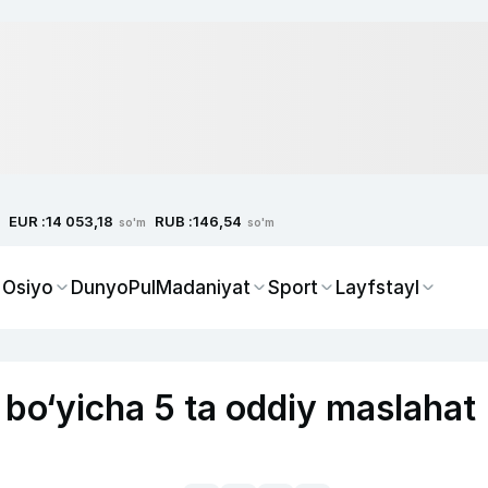
EUR :
RUB :
14 053,18
146,54
so'm
so'm
 Osiyo
Dunyo
Pul
Madaniyat
Sport
Layfstayl
sh bo‘yicha 5 ta oddiy maslahat