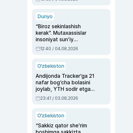
Ahmedovaning
sinovlarga to‘la hayoti
Dunyo
“Biroz sekinlashish
kerak”. Mutaxassislar
insoniyat sun’iy
intellektni boshqara
12:40 / 04.08.2026
olmay qolishidan xavotir
bildirdi
O‘zbekiston
Andijonda Tracker’ga 21
nafar bog‘cha bolasini
joylab, YTH sodir etgan
ayolga sud hukmi o‘qildi
23:41 / 03.08.2026
O‘zbekiston
“Sakkiz qator she’rim
boshimga sakkizta