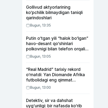
Gollivud aktyorlarining
ko‘pchilik bilmaydigan taniqli
qarindoshlari
Bugun, 13:35
Putin o‘tgan yili “halok bo‘lgan”
havo-desant qo‘shinlari
polkovnigi bilan telefon orqali
suhbatlashdi
Bugun, 13:05
“Real Madrid” tarixiy rekord
o‘rnatdi: Yan Diomande Afrika
futbolidagi eng qimmat
transferga aylandi
Bugun, 13:00
Detektiv, sir va dahshat
uyg‘unligi: bir nafasda ko‘rib