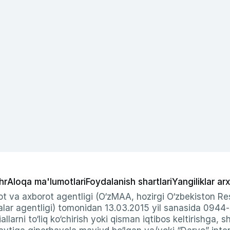
hr
Aloqa ma'lumotlari
Foydalanish shartlari
Yangiliklar arx
t va axborot agentligi (O‘zMAA, hozirgi O‘zbekiston Res
ar agentligi) tomonidan 13.03.2015 yil sanasida 0944
allarni to‘liq ko‘chirish yoki qisman iqtibos keltirishga, 