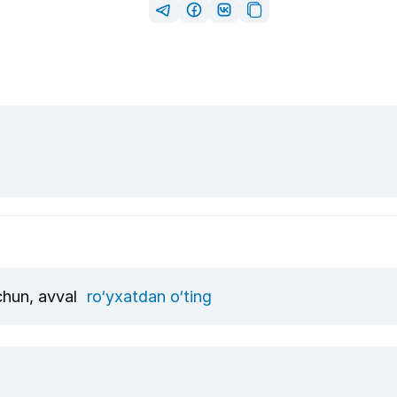
uchun, avval
ro‘yxatdan o‘ting