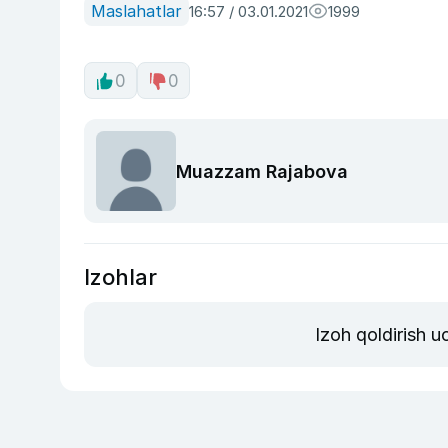
Maslahatlar
16:57 / 03.01.2021
1999
0
0
Muazzam Rajabova
Izohlar
Izoh qoldirish 