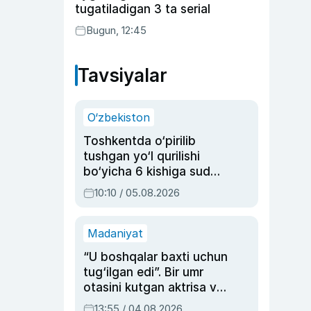
tugatiladigan 3 ta serial
Bugun, 12:45
Tavsiyalar
O‘zbekiston
Toshkentda o‘pirilib
tushgan yo‘l qurilishi
bo‘yicha 6 kishiga sud
hukmi o‘qildi
10:10 / 05.08.2026
Madaniyat
“U boshqalar baxti uchun
tug‘ilgan edi”. Bir umr
otasini kutgan aktrisa va
dublyaj ustasi Rimma
13:55 / 04.08.2026