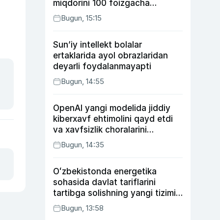
miqdorini 100 foizgacha
oshirishni nazarda tutuvchi
Bugun, 15:15
qonunni ma’qulladi
Sun’iy intellekt bolalar
ertaklarida ayol obrazlaridan
deyarli foydalanmayapti
Bugun, 14:55
OpenAI yangi modelida jiddiy
kiberxavf ehtimolini qayd etdi
va xavfsizlik choralarini
kuchaytirdi
Bugun, 14:35
Oʻzbekistonda energetika
sohasida davlat tariflarini
tartibga solishning yangi tizimi
joriy etildi
Bugun, 13:58