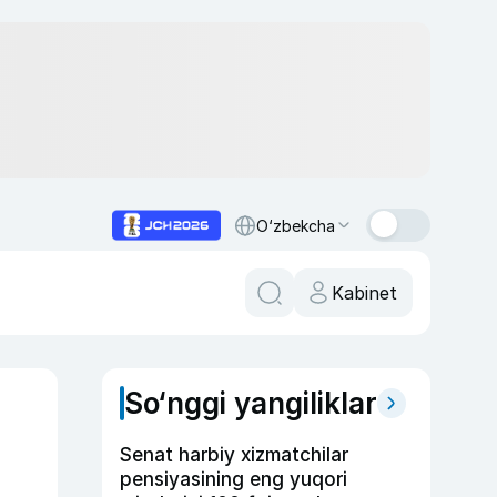
O‘zbekcha
Kabinet
So‘nggi yangiliklar
Senat harbiy xizmatchilar
pensiyasining eng yuqori