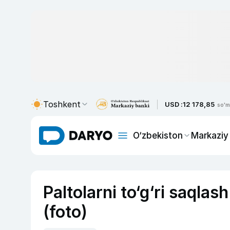
Toshkent
USD :
12 178,85
so'm
O‘zbekiston
Markaziy
Paltolarni to‘g‘ri saqla
(foto)