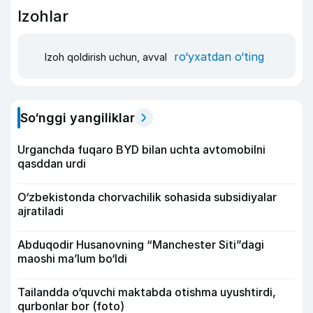
Izohlar
ro‘yxatdan o‘ting
Izoh qoldirish uchun, avval
So‘nggi yangiliklar
Urganchda fuqaro BYD bilan uchta avtomobilni
qasddan urdi
O‘zbekistonda chorvachilik sohasida subsidiyalar
ajratiladi
Abduqodir Husanovning “Manchester Siti”dagi
maoshi ma’lum bo‘ldi
Tailandda o‘quvchi maktabda otishma uyushtirdi,
qurbonlar bor (foto)