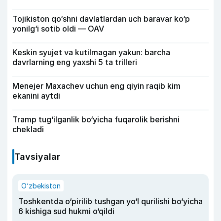
Tojikiston qo‘shni davlatlardan uch baravar ko‘p
yonilg‘i sotib oldi — OAV
Keskin syujet va kutilmagan yakun: barcha
davrlarning eng yaxshi 5 ta trilleri
Menejer Maxachev uchun eng qiyin raqib kim
ekanini aytdi
Tramp tug‘ilganlik bo‘yicha fuqarolik berishni
chekladi
Tavsiyalar
O‘zbekiston
Toshkentda o‘pirilib tushgan yo‘l qurilishi bo‘yicha
6 kishiga sud hukmi o‘qildi