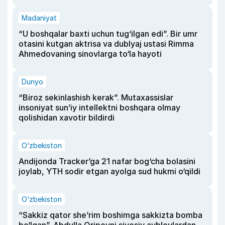
Madaniyat
“U boshqalar baxti uchun tug‘ilgan edi”. Bir umr
otasini kutgan aktrisa va dublyaj ustasi Rimma
Ahmedovaning sinovlarga to‘la hayoti
Dunyo
“Biroz sekinlashish kerak”. Mutaxassislar
insoniyat sun’iy intellektni boshqara olmay
qolishidan xavotir bildirdi
O‘zbekiston
Andijonda Tracker’ga 21 nafar bog‘cha bolasini
joylab, YTH sodir etgan ayolga sud hukmi o‘qildi
O‘zbekiston
“Sakkiz qator she’rim boshimga sakkizta bomba