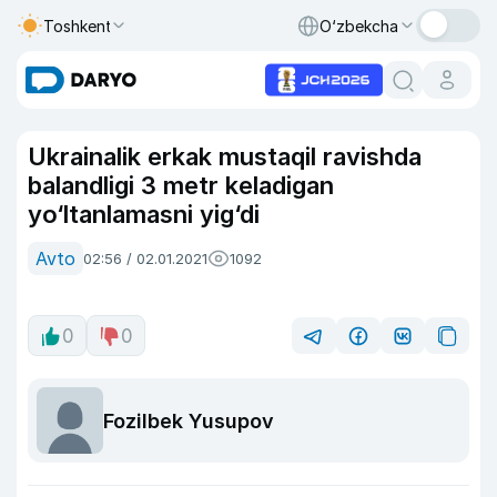
Toshkent
O‘zbekcha
Ukrainalik erkak mustaqil ravishda
balandligi 3 metr keladigan
yo‘ltanlamasni yig‘di
Avto
02:56 / 02.01.2021
1092
0
0
Fozilbek Yusupov