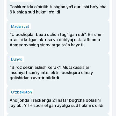
Toshkentda o‘pirilib tushgan yo‘l qurilishi bo‘yicha
6 kishiga sud hukmi o‘qildi
Madaniyat
“U boshqalar baxti uchun tug‘ilgan edi”. Bir umr
otasini kutgan aktrisa va dublyaj ustasi Rimma
Ahmedovaning sinovlarga to‘la hayoti
Dunyo
“Biroz sekinlashish kerak”. Mutaxassislar
insoniyat sun’iy intellektni boshqara olmay
qolishidan xavotir bildirdi
O‘zbekiston
Andijonda Tracker’ga 21 nafar bog‘cha bolasini
joylab, YTH sodir etgan ayolga sud hukmi o‘qildi