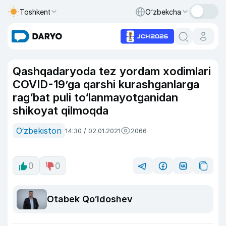
Toshkent
O‘zbekcha
Qashqadaryoda tez yordam xodimlari
COVID-19’ga qarshi kurashganlarga
rag‘bat puli to‘lanmayotganidan
shikoyat qilmoqda
O‘zbekiston
14:30 / 02.01.2021
2066
0
0
Otabek Qo‘ldoshev