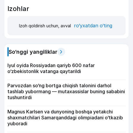
Izohlar
ro‘yxatdan o‘ting
Izoh qoldirish uchun, avval
So‘nggi yangiliklar
Iyul oyida Rossiyadan qariyb 600 nafar
o‘zbekistonlik vatanga qaytarildi
Parvozdan so‘ng bortga chiqish talonini darhol
tashlab yubormang — mutaxassislar buning sababini
tushuntirdi
Magnus Karlsen va dunyoning boshqa yetakchi
shaxmatchilari Samarqanddagi olimpiadani o‘tkazib
yuboradi