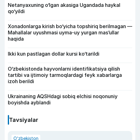
Netanyaxuning o‘lgan akasiga Ugandada haykal
qo‘yildi
Xonadonlarga kirish bo‘yicha topshiriq berilmagan —
Mahallalar uyushmasi uyma-uy yurgan mas’ullar
haqida
Ikki kun pastlagan dollar kursi ko‘tarildi
O‘zbekistonda hayvonlarni identifikatsiya qilish
tartibi va ijtimoiy tarmoqlardagi feyk xabarlarga
izoh berildi
Ukrainaning AQSHdagi sobiq elchisi noqonuniy
boyishda ayblandi
Tavsiyalar
O‘zbekiston