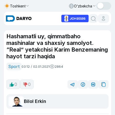
Toshkent
O‘zbekcha
Hashamatli uy, qimmatbaho
mashinalar va shaxsiy samolyot.
“Real” yetakchisi Karim Benzemaning
hayot tarzi haqida
Sport
03:12 / 02.01.2021
2864
0
0
Bilol Erkin