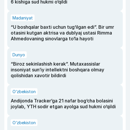
6 kishiga sud hukmi o‘qildi
Madaniyat
“U boshqalar baxti uchun tug‘ilgan edi”. Bir umr
otasini kutgan aktrisa va dublyaj ustasi Rimma
Ahmedovaning sinovlarga to‘la hayoti
Dunyo
“Biroz sekinlashish kerak”. Mutaxassislar
insoniyat sun’iy intellektni boshqara olmay
qolishidan xavotir bildirdi
O‘zbekiston
Andijonda Tracker’ga 21 nafar bog‘cha bolasini
joylab, YTH sodir etgan ayolga sud hukmi o‘qildi
O‘zbekiston