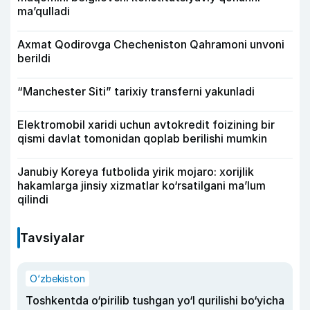
ma’qulladi
Axmat Qodirovga Checheniston Qahramoni unvoni
berildi
“Manchester Siti” tarixiy transferni yakunladi
Elektromobil xaridi uchun avtokredit foizining bir
qismi davlat tomonidan qoplab berilishi mumkin
Janubiy Koreya futbolida yirik mojaro: xorijlik
hakamlarga jinsiy xizmatlar ko‘rsatilgani ma’lum
qilindi
Tavsiyalar
O‘zbekiston
Toshkentda o‘pirilib tushgan yo‘l qurilishi bo‘yicha