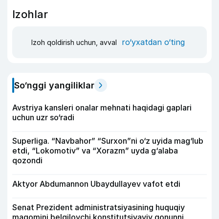
Izohlar
ro‘yxatdan o‘ting
Izoh qoldirish uchun, avval
So‘nggi yangiliklar
Avstriya kansleri onalar mehnati haqidagi gaplari
uchun uzr so‘radi
Superliga. “Navbahor” “Surxon”ni o‘z uyida mag‘lub
etdi, “Lokomotiv” va “Xorazm” uyda g‘alaba
qozondi
Aktyor Abdu­mannon Ubaydullayev vafot etdi
Senat Prezident administratsiyasining huquqiy
maqomini belgilovchi konstitutsiyaviy qonunni