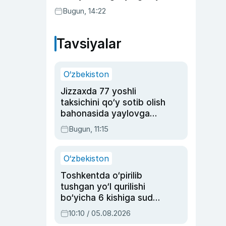
Bugun, 14:22
Tavsiyalar
O‘zbekiston
Jizzaxda 77 yoshli
taksichini qo‘y sotib olish
bahonasida yaylovga
olib borib o‘ldirgan yigit
Bugun, 11:15
20 yilga qamaldi
O‘zbekiston
Toshkentda o‘pirilib
tushgan yo‘l qurilishi
bo‘yicha 6 kishiga sud
hukmi o‘qildi
10:10 / 05.08.2026