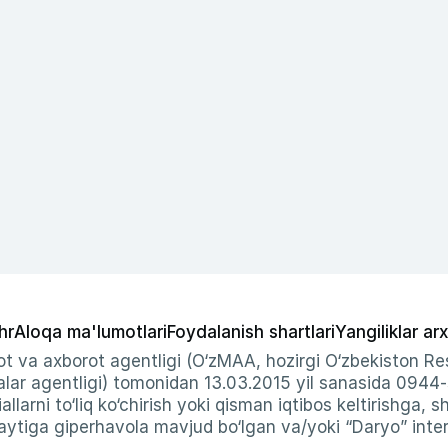
hr
Aloqa ma'lumotlari
Foydalanish shartlari
Yangiliklar arx
t va axborot agentligi (O‘zMAA, hozirgi O‘zbekiston Res
ar agentligi) tomonidan 13.03.2015 yil sanasida 0944
allarni to‘liq ko‘chirish yoki qisman iqtibos keltirishga, 
ytiga giperhavola mavjud bo‘lgan va/yoki “Daryo” intern