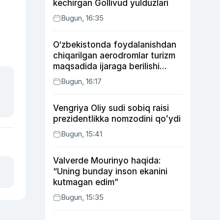
kechirgan Gollivud yulduzlari
Bugun, 16:35
O‘zbekistonda foydalanishdan
chiqarilgan aerodromlar turizm
maqsadida ijaraga berilishi
mumkin
Bugun, 16:17
Vengriya Oliy sudi sobiq raisi
prezidentlikka nomzodini qoʻydi
Bugun, 15:41
Valverde Mourinyo haqida:
“Uning bunday inson ekanini
kutmagan edim”
Bugun, 15:35