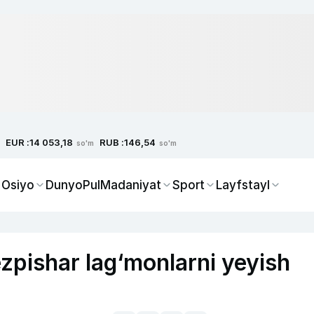
EUR :
RUB :
14 053,18
146,54
so'm
so'm
 Osiyo
Dunyo
Pul
Madaniyat
Sport
Layfstayl
zpishar lag‘monlarni yeyish