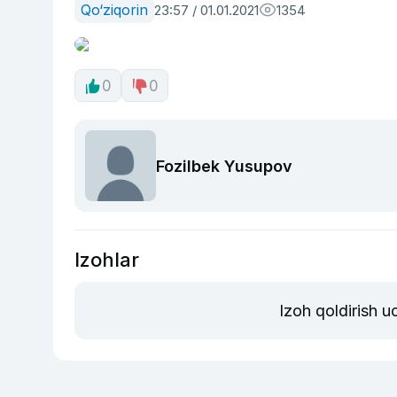
Qo‘ziqorin
23:57 / 01.01.2021
1354
0
0
Fozilbek Yusupov
Izohlar
Izoh qoldirish 