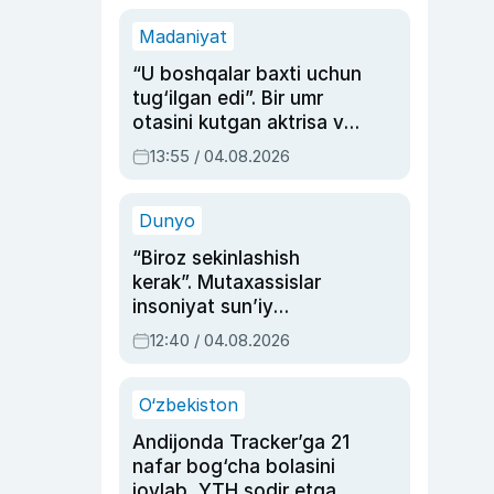
Madaniyat
“U boshqalar baxti uchun
tug‘ilgan edi”. Bir umr
otasini kutgan aktrisa va
dublyaj ustasi Rimma
13:55 / 04.08.2026
Ahmedovaning
sinovlarga to‘la hayoti
Dunyo
“Biroz sekinlashish
kerak”. Mutaxassislar
insoniyat sun’iy
intellektni boshqara
12:40 / 04.08.2026
olmay qolishidan xavotir
bildirdi
O‘zbekiston
Andijonda Tracker’ga 21
nafar bog‘cha bolasini
joylab, YTH sodir etgan