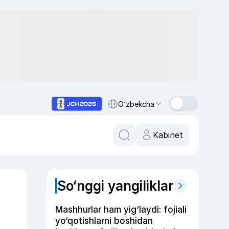
O‘zbekcha
Kabinet
So‘nggi yangiliklar
Mashhurlar ham yig‘laydi: fojiali
yo‘qotishlarni boshidan