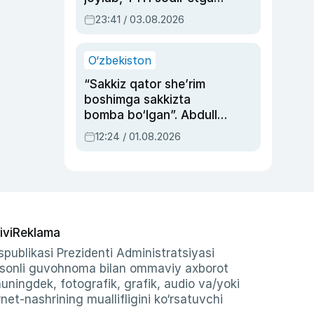
ayolga sud hukmi o‘qildi
23:41 / 03.08.2026
O‘zbekiston
“Sakkiz qator she’rim
boshimga sakkizta
bomba bo‘lgan”. Abdulla
Oripovni siyosiy
12:24 / 01.08.2026
ayblovlardan asrab
qolgan voqea
ivi
Reklama
publikasi Prezidenti Administratsiyasi
-sonli guvohnoma bilan ommaviy axborot
shuningdek, fotografik, grafik, audio va/yoki
et-nashrining muallifligini ko‘rsatuvchi