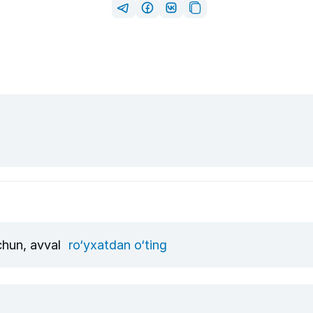
uchun, avval
ro‘yxatdan o‘ting