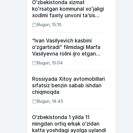
Oʻzbekistonda xizmat
koʻrsatgan kommunal xoʻjaligi
xodimi faxriy unvoni taʼsis
etilishi mumkin
Bugun, 15:10
“Ivan Vasilyevich kasbini
o‘zgartiradi” filmidagi Marfa
Vasilyevna rolini ijro etgan
aktrisaning taqdiri qanday
Bugun, 15:04
kechdi?
Rossiyada Xitoy avtomobillari
sifatsiz benzin sabab ishdan
chiqmoqda
Bugun, 14:45
O‘zbekistonda 1 yilda 11
mingdan ortiq erkak o‘zidan
katta yoshdagi ayolga uylandi