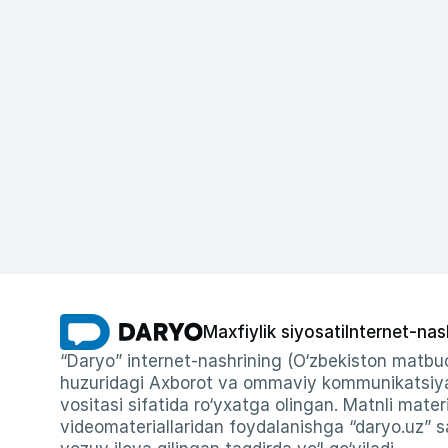
Maxfiylik siyosati
Internet-nas
“Daryo” internet-nashrining (O‘zbekiston matbuo
huzuridagi Axborot va ommaviy kommunikatsiyal
vositasi sifatida ro‘yxatga olingan. Matnli materi
videomateriallaridan foydalanishga “daryo.uz” sa