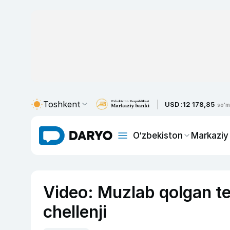
Toshkent
USD :
12 178,85
so'm
O‘zbekiston
Markaziy
Video: Muzlab qolgan te
chellenji