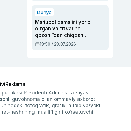
qolgan voqea
Dunyo
Mariupol qamalini yorib
oʻtgan va “Izvarino
qozoni”dan chiqqan
qahramon — Ukraina
19:50 / 29.07.2026
armiyasi bosh
qoʻmondoni Drapatiy
haqida
ivi
Reklama
publikasi Prezidenti Administratsiyasi
-sonli guvohnoma bilan ommaviy axborot
shuningdek, fotografik, grafik, audio va/yoki
et-nashrining muallifligini ko‘rsatuvchi