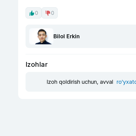
0
0
Bilol Erkin
Izohlar
Izoh qoldirish uchun, avval
ro‘yxat