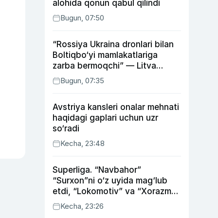
alohida qonun qabul qilindi
Bugun, 07:50
“Rossiya Ukraina dronlari bilan
Boltiqbo‘yi mamlakatlariga
zarba bermoqchi” — Litva
mudofaa vaziri
Bugun, 07:35
Avstriya kansleri onalar mehnati
haqidagi gaplari uchun uzr
so‘radi
Kecha, 23:48
Superliga. “Navbahor”
“Surxon”ni o‘z uyida mag‘lub
etdi, “Lokomotiv” va “Xorazm”
uyda g‘alaba qozondi
Kecha, 23:26