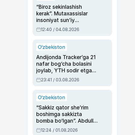
“Biroz sekinlashish
kerak”. Mutaxassislar
insoniyat sun’iy
intellektni boshqara
12:40 / 04.08.2026
olmay qolishidan xavotir
bildirdi
O‘zbekiston
Andijonda Tracker’ga 21
nafar bog‘cha bolasini
joylab, YTH sodir etgan
ayolga sud hukmi o‘qildi
23:41 / 03.08.2026
O‘zbekiston
“Sakkiz qator she’rim
boshimga sakkizta
bomba bo‘lgan”. Abdulla
Oripovni siyosiy
12:24 / 01.08.2026
ayblovlardan asrab