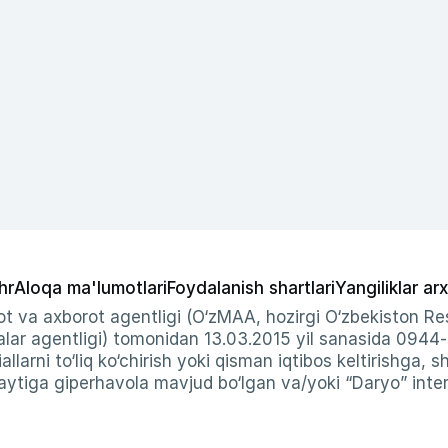
hr
Aloqa ma'lumotlari
Foydalanish shartlari
Yangiliklar arx
t va axborot agentligi (O‘zMAA, hozirgi O‘zbekiston Res
ar agentligi) tomonidan 13.03.2015 yil sanasida 0944
allarni to‘liq ko‘chirish yoki qisman iqtibos keltirishga, 
ytiga giperhavola mavjud bo‘lgan va/yoki “Daryo” intern