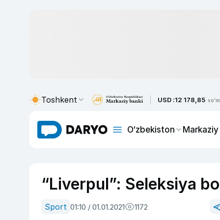
Toshkent
USD :
12 178,85
so'm
O‘zbekiston
Markaziy
“Liverpul”: Seleksiya bo‘l
Sport
01:10 / 01.01.2021
1172