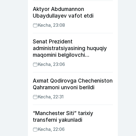
Aktyor Abdu­mannon
Ubaydullayev vafot etdi
Kecha, 23:08
Senat Prezident
administratsiyasining huquqiy
maqomini belgilovchi
konstitutsiyaviy qonunni
Kecha, 23:06
ma’qulladi
Axmat Qodirovga Checheniston
Qahramoni unvoni berildi
Kecha, 22:31
“Manchester Siti” tarixiy
transferni yakunladi
Kecha, 22:06