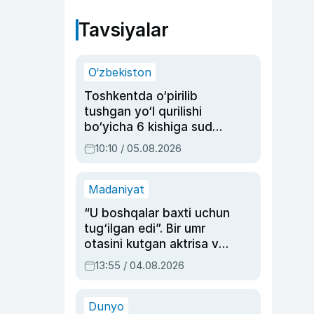
Tavsiyalar
O‘zbekiston
Toshkentda o‘pirilib
tushgan yo‘l qurilishi
bo‘yicha 6 kishiga sud
hukmi o‘qildi
10:10 / 05.08.2026
Madaniyat
“U boshqalar baxti uchun
tug‘ilgan edi”. Bir umr
otasini kutgan aktrisa va
dublyaj ustasi Rimma
13:55 / 04.08.2026
Ahmedovaning
sinovlarga to‘la hayoti
Dunyo