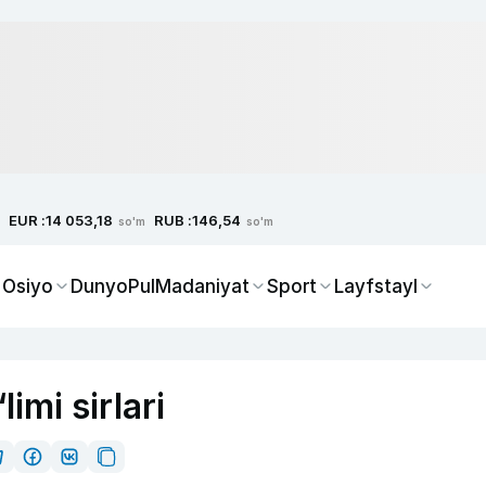
EUR :
RUB :
14 053,18
146,54
so'm
so'm
 Osiyo
Dunyo
Pul
Madaniyat
Sport
Layfstayl
imi sirlari