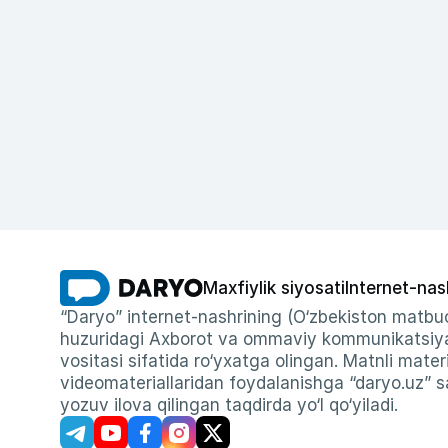
Maxfiylik siyosati
Internet-nas
“Daryo” internet-nashrining (O‘zbekiston matbuo
huzuridagi Axborot va ommaviy kommunikatsiyal
vositasi sifatida ro‘yxatga olingan. Matnli materi
videomateriallaridan foydalanishga “daryo.uz” sa
yozuv ilova qilingan taqdirda yo‘l qo‘yiladi.