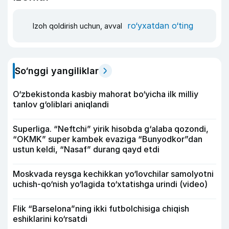
ro‘yxatdan o‘ting
Izoh qoldirish uchun, avval
So‘nggi yangiliklar
O‘zbekistonda kasbiy mahorat bo‘yicha ilk milliy
tanlov g‘oliblari aniqlandi
Superliga. “Neftchi” yirik hisobda g‘alaba qozondi,
“OKMK” super kambek evaziga “Bunyodkor”dan
ustun keldi, “Nasaf” durang qayd etdi
Moskvada reysga kechikkan yo‘lovchilar samolyotni
uchish-qo‘nish yo‘lagida to‘xtatishga urindi (video)
Flik “Barselona”ning ikki futbolchisiga chiqish
eshiklarini ko‘rsatdi