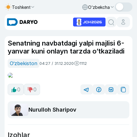
Toshkent
O‘zbekcha
Senatning navbatdagi yalpi majlisi 6-
yanvar kuni onlayn tarzda o‘tkaziladi
O‘zbekiston
04:27 / 31.12.2020
1112
0
0
Nurulloh Sharipov
Izohlar