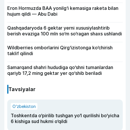
Eron Hormuzda BAA yonilg‘i kemasiga raketa bilan
hujum qildi — Abu Dabi
Qashqadaryoda 6 gektar yerni xususiylashtirib
berish evaziga 100 mln so‘m so‘ragan shaxs ushlandi
Wildberries omborlarini Qirg‘izistonga ko‘chirish
taklif qilindi
Samarqand shahri hududiga qo‘shni tumanlardan
qariyb 17,2 ming gektar yer qo‘shib beriladi
Tavsiyalar
O‘zbekiston
Toshkentda o‘pirilib tushgan yo‘l qurilishi bo‘yicha
6 kishiga sud hukmi o‘qildi