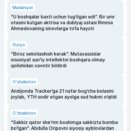
Madaniyat
“U boshqalar baxti uchun tug‘ilgan edi”. Bir umr
otasini kutgan aktrisa va dublyaj ustasi Rimma
Ahmedovaning sinovlarga to‘la hayoti
Dunyo
“Biroz sekinlashish kerak”. Mutaxassislar
insoniyat sun’iy intellektni boshqara olmay
qolishidan xavotir bildirdi
O‘zbekiston
Andijonda Tracker’ga 21 nafar bog‘cha bolasini
joylab, YTH sodir etgan ayolga sud hukmi o‘qildi
O‘zbekiston
“Sakkiz qator she’rim boshimga sakkizta bomba
bo‘lgan”. Abdulla Oripovni siyosiy ayblovlardan