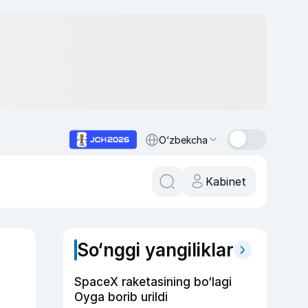
O‘zbekcha
Kabinet
So‘nggi yangiliklar
SpaceX raketasining bo‘lagi
Oyga borib urildi