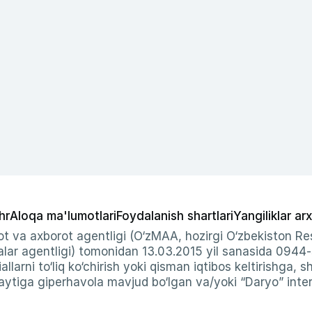
hr
Aloqa ma'lumotlari
Foydalanish shartlari
Yangiliklar arx
t va axborot agentligi (O‘zMAA, hozirgi O‘zbekiston Res
ar agentligi) tomonidan 13.03.2015 yil sanasida 0944
allarni to‘liq ko‘chirish yoki qisman iqtibos keltirishga, 
ytiga giperhavola mavjud bo‘lgan va/yoki “Daryo” intern