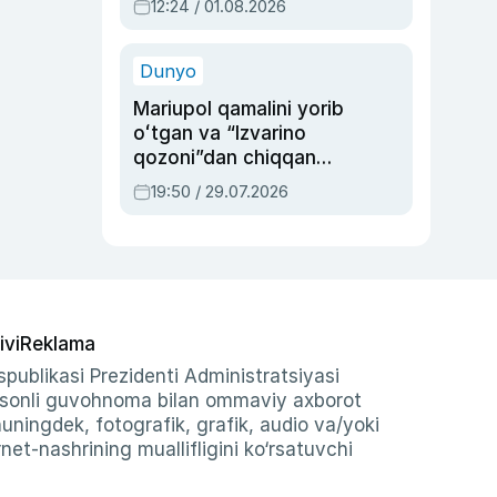
12:24 / 01.08.2026
ayblovlardan asrab
qolgan voqea
Dunyo
Mariupol qamalini yorib
oʻtgan va “Izvarino
qozoni”dan chiqqan
qahramon — Ukraina
19:50 / 29.07.2026
armiyasi bosh
qoʻmondoni Drapatiy
haqida
ivi
Reklama
publikasi Prezidenti Administratsiyasi
-sonli guvohnoma bilan ommaviy axborot
shuningdek, fotografik, grafik, audio va/yoki
et-nashrining muallifligini ko‘rsatuvchi