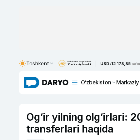
Toshkent
USD :
12 178,85
so'm
O‘zbekiston
Markaziy
Og‘ir yilning olg‘irlari:
transferlari haqida