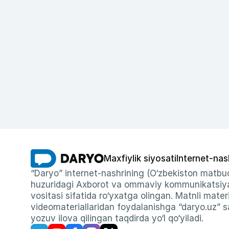
Maxfiylik siyosati
Internet-nas
“Daryo” internet-nashrining (O‘zbekiston matbuo
huzuridagi Axborot va ommaviy kommunikatsiyal
vositasi sifatida ro‘yxatga olingan. Matnli materi
videomateriallaridan foydalanishga “daryo.uz” sa
yozuv ilova qilingan taqdirda yo‘l qo‘yiladi.