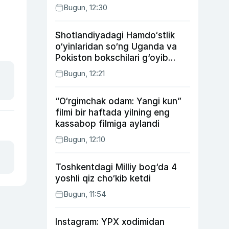
Bugun, 12:30
Shotlandiyadagi Hamdo‘stlik
o‘yinlaridan so‘ng Uganda va
Pokiston bokschilari g‘oyib
bo‘ldi
Bugun, 12:21
“O‘rgimchak odam: Yangi kun”
filmi bir haftada yilning eng
kassabop filmiga aylandi
Bugun, 12:10
Toshkentdagi Milliy bog‘da 4
yoshli qiz cho‘kib ketdi
Bugun, 11:54
Instagram: YPX xodimidan