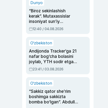
Dunyo
“Biroz sekinlashish
kerak”. Mutaxassislar
insoniyat sun’iy
intellektni boshqara
12:40 / 04.08.2026
olmay qolishidan xavotir
bildirdi
O‘zbekiston
Andijonda Tracker’ga 21
nafar bog‘cha bolasini
joylab, YTH sodir etgan
ayolga sud hukmi o‘qildi
23:41 / 03.08.2026
O‘zbekiston
“Sakkiz qator she’rim
boshimga sakkizta
bomba bo‘lgan”. Abdulla
Oripovni siyosiy