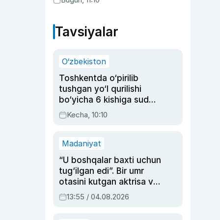
Tavsiyalar
O‘zbekiston
Toshkentda o‘pirilib
tushgan yo‘l qurilishi
bo‘yicha 6 kishiga sud
hukmi o‘qildi
Kecha, 10:10
Madaniyat
“U boshqalar baxti uchun
tug‘ilgan edi”. Bir umr
otasini kutgan aktrisa va
dublyaj ustasi Rimma
13:55 / 04.08.2026
Ahmedovaning
sinovlarga to‘la hayoti