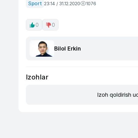
Sport
23:14 / 31.12.2020
1076
0
0
Bilol Erkin
Izohlar
Izoh qoldirish 