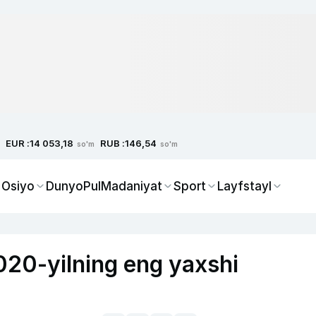
EUR :
RUB :
14 053,18
146,54
so'm
so'm
 Osiyo
Dunyo
Pul
Madaniyat
Sport
Layfstayl
 2020-yilning eng yaxshi