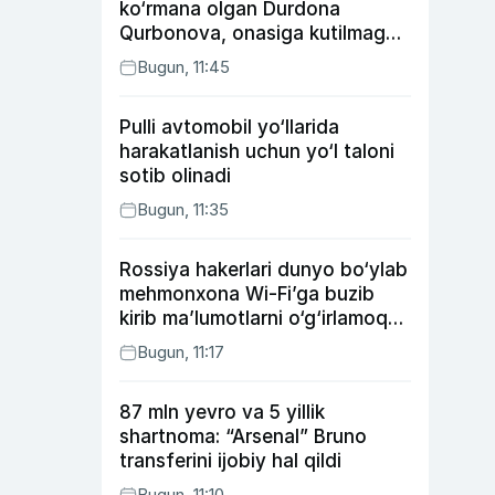
ko‘rmana olgan Durdona
Qurbonova, onasiga kutilmagan
sovg‘a tayyorlagan Umid vines,
Bugun, 11:45
xonanda Rayhon nimadan xafa?
Pulli avtomobil yo‘llarida
harakatlanish uchun yo‘l taloni
sotib olinadi
Bugun, 11:35
Rossiya hakerlari dunyo bo‘ylab
mehmonxona Wi-Fi’ga buzib
kirib ma’lumotlarni o‘g‘irlamoqda
— Microsoft
Bugun, 11:17
87 mln yevro va 5 yillik
shartnoma: “Arsenal” Bruno
transferini ijobiy hal qildi
Bugun, 11:10