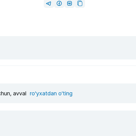
uchun, avval
ro‘yxatdan o‘ting