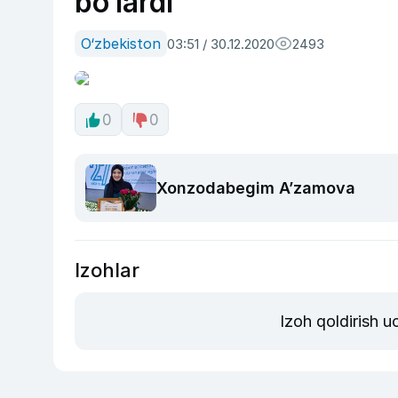
bo‘lardi
O‘zbekiston
03:51 / 30.12.2020
2493
0
0
Xonzodabegim A’zamova
Izohlar
Izoh qoldirish 