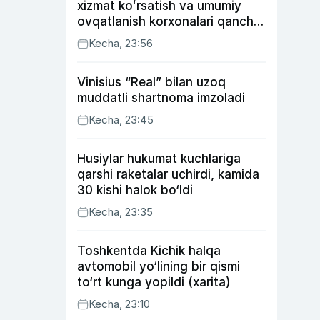
xizmat koʻrsatish va umumiy
ovqatlanish korxonalari qancha
soliq toʻlagani ochiqlandi
Kecha, 23:56
Vinisius “Real” bilan uzoq
muddatli shartnoma imzoladi
Kecha, 23:45
Husiylar hukumat kuchlariga
qarshi raketalar uchirdi, kamida
30 kishi halok bo‘ldi
Kecha, 23:35
Toshkentda Kichik halqa
avtomobil yo‘lining bir qismi
to‘rt kunga yopildi (xarita)
Kecha, 23:10