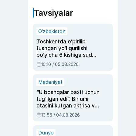
Tavsiyalar
O‘zbekiston
Toshkentda o‘pirilib
tushgan yo‘l qurilishi
bo‘yicha 6 kishiga sud
hukmi o‘qildi
10:10 / 05.08.2026
Madaniyat
“U boshqalar baxti uchun
tug‘ilgan edi”. Bir umr
otasini kutgan aktrisa va
dublyaj ustasi Rimma
13:55 / 04.08.2026
Ahmedovaning
sinovlarga to‘la hayoti
Dunyo