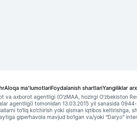
hr
Aloqa ma'lumotlari
Foydalanish shartlari
Yangiliklar arx
t va axborot agentligi (O‘zMAA, hozirgi O‘zbekiston Res
ar agentligi) tomonidan 13.03.2015 yil sanasida 0944
allarni to‘liq ko‘chirish yoki qisman iqtibos keltirishga, 
ytiga giperhavola mavjud bo‘lgan va/yoki “Daryo” intern