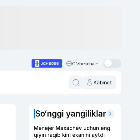
O‘zbekcha
Kabinet
So‘nggi yangiliklar
Menejer Maxachev uchun eng
qiyin raqib kim ekanini aytdi