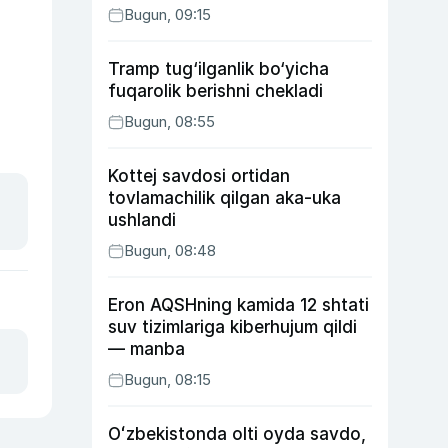
Bugun, 09:15
Tramp tug‘ilganlik bo‘yicha
fuqarolik berishni chekladi
Bugun, 08:55
Kottej savdosi ortidan
tovlamachilik qilgan aka-uka
ushlandi
Bugun, 08:48
Eron AQSHning kamida 12 shtati
suv tizimlariga kiberhujum qildi
— manba
Bugun, 08:15
Oʻzbekistonda olti oyda savdo,