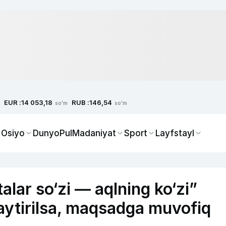
EUR :
RUB :
14 053,18
146,54
so'm
so'm
 Osiyo
Dunyo
Pul
Madaniyat
Sport
Layfstayl
lar so‘zi — aqlning ko‘zi”
paytirilsa, maqsadga muvofiq