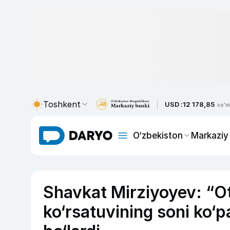
Toshkent
USD :
12 178,85
so'm
O‘zbekiston
Markaziy
Shavkat Mirziyoyev: “Ota
ko‘rsatuvining soni ko‘