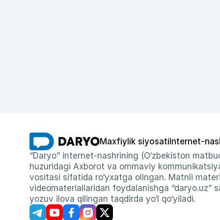
Maxfiylik siyosati
Internet-nas
“Daryo” internet-nashrining (O‘zbekiston matbuo
huzuridagi Axborot va ommaviy kommunikatsiyal
vositasi sifatida ro‘yxatga olingan. Matnli materi
videomateriallaridan foydalanishga “daryo.uz” sa
yozuv ilova qilingan taqdirda yo‘l qo‘yiladi.