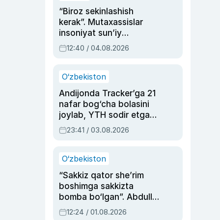
“Biroz sekinlashish
kerak”. Mutaxassislar
insoniyat sun’iy
intellektni boshqara
12:40 / 04.08.2026
olmay qolishidan xavotir
bildirdi
O‘zbekiston
Andijonda Tracker’ga 21
nafar bog‘cha bolasini
joylab, YTH sodir etgan
ayolga sud hukmi o‘qildi
23:41 / 03.08.2026
O‘zbekiston
“Sakkiz qator she’rim
boshimga sakkizta
bomba bo‘lgan”. Abdulla
Oripovni siyosiy
12:24 / 01.08.2026
ayblovlardan asrab