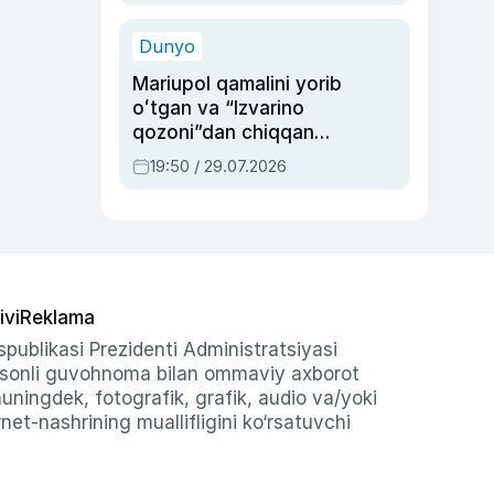
qolgan voqea
Dunyo
Mariupol qamalini yorib
oʻtgan va “Izvarino
qozoni”dan chiqqan
qahramon — Ukraina
19:50 / 29.07.2026
armiyasi bosh
qoʻmondoni Drapatiy
haqida
ivi
Reklama
publikasi Prezidenti Administratsiyasi
-sonli guvohnoma bilan ommaviy axborot
shuningdek, fotografik, grafik, audio va/yoki
et-nashrining muallifligini ko‘rsatuvchi