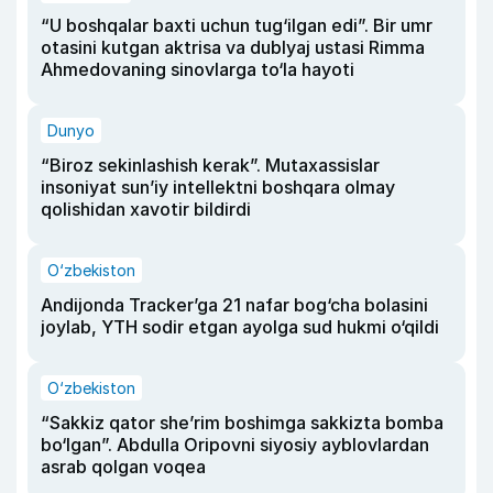
“U boshqalar baxti uchun tug‘ilgan edi”. Bir umr
otasini kutgan aktrisa va dublyaj ustasi Rimma
Ahmedovaning sinovlarga to‘la hayoti
Dunyo
“Biroz sekinlashish kerak”. Mutaxassislar
insoniyat sun’iy intellektni boshqara olmay
qolishidan xavotir bildirdi
O‘zbekiston
Andijonda Tracker’ga 21 nafar bog‘cha bolasini
joylab, YTH sodir etgan ayolga sud hukmi o‘qildi
O‘zbekiston
“Sakkiz qator she’rim boshimga sakkizta bomba
bo‘lgan”. Abdulla Oripovni siyosiy ayblovlardan
asrab qolgan voqea