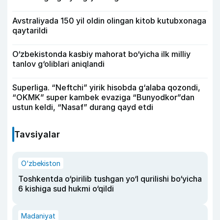
Avstraliyada 150 yil oldin olingan kitob kutubxonaga
qaytarildi
O‘zbekistonda kasbiy mahorat bo‘yicha ilk milliy
tanlov g‘oliblari aniqlandi
Superliga. “Neftchi” yirik hisobda g‘alaba qozondi,
“OKMK” super kambek evaziga “Bunyodkor”dan
ustun keldi, “Nasaf” durang qayd etdi
Tavsiyalar
O‘zbekiston
Toshkentda o‘pirilib tushgan yo‘l qurilishi bo‘yicha
6 kishiga sud hukmi o‘qildi
Madaniyat