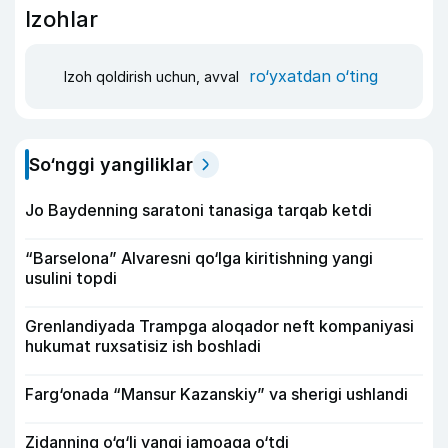
Izohlar
ro‘yxatdan o‘ting
Izoh qoldirish uchun, avval
So‘nggi yangiliklar
Jo Baydenning saratoni tanasiga tarqab ketdi
“Barselona” Alvaresni qo‘lga kiritishning yangi
usulini topdi
Grenlandiyada Trampga aloqador neft kompaniyasi
hukumat ruxsatisiz ish boshladi
Farg‘onada “Mansur Kazanskiy” va sherigi ushlandi
Zidanning o‘g‘li yangi jamoaga o‘tdi