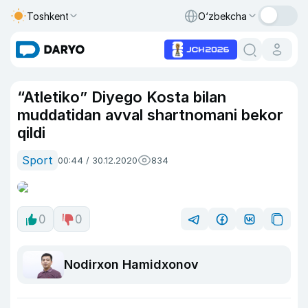
Toshkent
O‘zbekcha
“Atletiko” Diyego Kosta bilan
muddatidan avval shartnomani bekor
qildi
Sport
00:44 / 30.12.2020
834
0
0
Nodirxon Hamidxonov