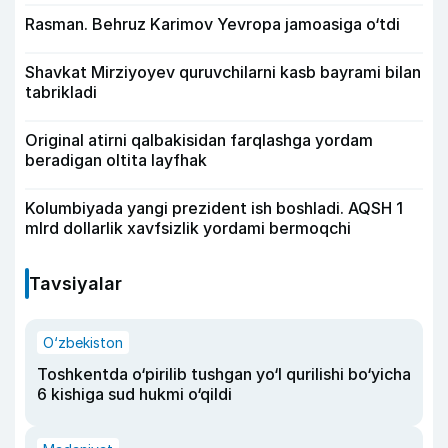
Rasman. Behruz Karimov Yevropa jamoasiga o‘tdi
Shavkat Mirziyoyev quruvchilarni kasb bayrami bilan
tabrikladi
Original atirni qalbakisidan farqlashga yordam
beradigan oltita layfhak
Kolumbiyada yangi prezident ish boshladi. AQSH 1
mlrd dollarlik xavfsizlik yordami bermoqchi
Tavsiyalar
O‘zbekiston
Toshkentda o‘pirilib tushgan yo‘l qurilishi bo‘yicha
6 kishiga sud hukmi o‘qildi