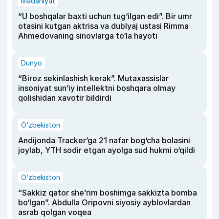
Madaniyat
“U boshqalar baxti uchun tug‘ilgan edi”. Bir umr
otasini kutgan aktrisa va dublyaj ustasi Rimma
Ahmedovaning sinovlarga to‘la hayoti
Dunyo
“Biroz sekinlashish kerak”. Mutaxassislar
insoniyat sun’iy intellektni boshqara olmay
qolishidan xavotir bildirdi
O‘zbekiston
Andijonda Tracker’ga 21 nafar bog‘cha bolasini
joylab, YTH sodir etgan ayolga sud hukmi o‘qildi
O‘zbekiston
“Sakkiz qator she’rim boshimga sakkizta bomba
bo‘lgan”. Abdulla Oripovni siyosiy ayblovlardan
asrab qolgan voqea