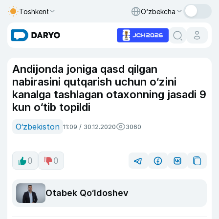
Toshkent
O‘zbekcha
Andijonda joniga qasd qilgan
nabirasini qutqarish uchun o‘zini
kanalga tashlagan otaxonning jasadi 9
kun o‘tib topildi
O‘zbekiston
11:09 / 30.12.2020
3060
0
0
Otabek Qo‘ldoshev