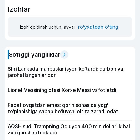
Izohlar
ro‘yxatdan o‘ting
Izoh qoldirish uchun, avval
So‘nggi yangiliklar
Shri Lankada mahbuslar isyon ko‘tardi: qurbon va
jarohatlanganlar bor
Lionel Messining otasi Xorxe Messi vafot etdi
Faqat ovqatdan emas: qorin sohasida yog‘
to‘planishiga sabab bo‘luvchi oltita zararli odat
AQSH sudi Trampning Oq uyda 400 mln dollarlik bal
zali qurishini blokladi