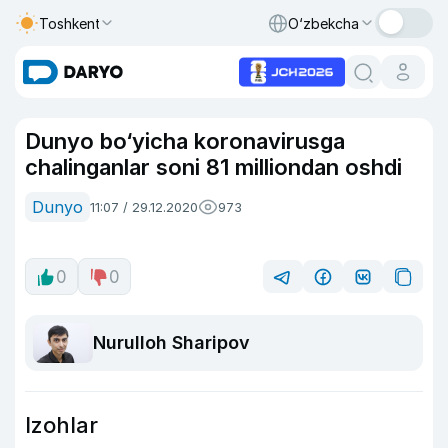
Toshkent
O‘zbekcha
Dunyo bo‘yicha koronavirusga
chalinganlar soni 81 milliondan oshdi
Dunyo
11:07 / 29.12.2020
973
0
0
Nurulloh Sharipov
Izohlar