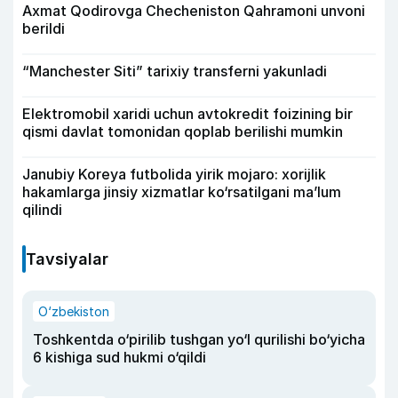
Axmat Qodirovga Checheniston Qahramoni unvoni
berildi
“Manchester Siti” tarixiy transferni yakunladi
Elektromobil xaridi uchun avtokredit foizining bir
qismi davlat tomonidan qoplab berilishi mumkin
Janubiy Koreya futbolida yirik mojaro: xorijlik
hakamlarga jinsiy xizmatlar ko‘rsatilgani ma’lum
qilindi
Tavsiyalar
O‘zbekiston
Toshkentda o‘pirilib tushgan yo‘l qurilishi bo‘yicha
6 kishiga sud hukmi o‘qildi