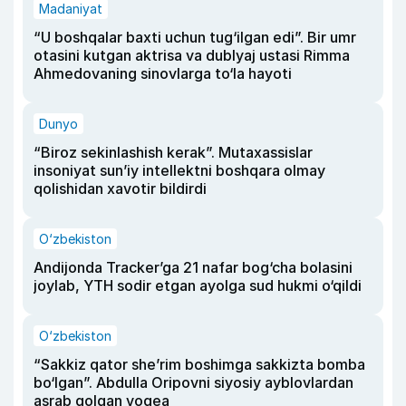
Madaniyat
“U boshqalar baxti uchun tug‘ilgan edi”. Bir umr
otasini kutgan aktrisa va dublyaj ustasi Rimma
Ahmedovaning sinovlarga to‘la hayoti
Dunyo
“Biroz sekinlashish kerak”. Mutaxassislar
insoniyat sun’iy intellektni boshqara olmay
qolishidan xavotir bildirdi
O‘zbekiston
Andijonda Tracker’ga 21 nafar bog‘cha bolasini
joylab, YTH sodir etgan ayolga sud hukmi o‘qildi
O‘zbekiston
“Sakkiz qator she’rim boshimga sakkizta bomba
bo‘lgan”. Abdulla Oripovni siyosiy ayblovlardan
asrab qolgan voqea