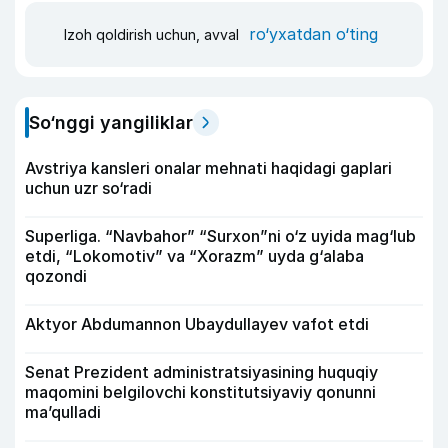
ro‘yxatdan o‘ting
Izoh qoldirish uchun, avval
So‘nggi yangiliklar
Avstriya kansleri onalar mehnati haqidagi gaplari
uchun uzr so‘radi
Superliga. “Navbahor” “Surxon”ni o‘z uyida mag‘lub
etdi, “Lokomotiv” va “Xorazm” uyda g‘alaba
qozondi
Aktyor Abdu­mannon Ubaydullayev vafot etdi
Senat Prezident administratsiyasining huquqiy
maqomini belgilovchi konstitutsiyaviy qonunni
ma’qulladi