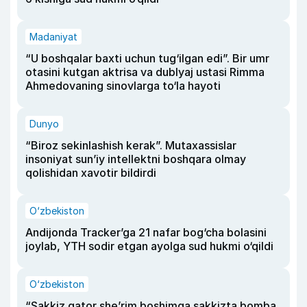
Madaniyat
“U boshqalar baxti uchun tug‘ilgan edi”. Bir umr
otasini kutgan aktrisa va dublyaj ustasi Rimma
Ahmedovaning sinovlarga to‘la hayoti
Dunyo
“Biroz sekinlashish kerak”. Mutaxassislar
insoniyat sun’iy intellektni boshqara olmay
qolishidan xavotir bildirdi
O‘zbekiston
Andijonda Tracker’ga 21 nafar bog‘cha bolasini
joylab, YTH sodir etgan ayolga sud hukmi o‘qildi
O‘zbekiston
“Sakkiz qator she’rim boshimga sakkizta bomba