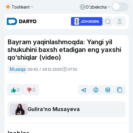
Toshkent
O‘zbekcha
Bayram yaqinlashmoqda: Yangi yil
shukuhini baxsh etadigan eng yaxshi
qo‘shiqlar (video)
Musiqa
00:42 / 29.12.2020
3732
0
0
Guliraʼno Musayeva