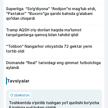
Superliga. “So‘g‘diyona” “Andijon”ni mag‘lub etdi,
“Paxtakor” “Buxoro”ga qarshi bahsda g‘alabani
qo‘ldan chiqardi
Tramp AQSH o‘q-dorilari haqida ma’lumot
tarqatganlarga qamoq bilan tahdid qildi
“Tolibon” Nangarhor viloyatida 72 gektar yerni
tortib oldi
Diomande “Real” tarixidagi eng qimmat futbolchiga
aylandi
Tavsiyalar
O‘zbekiston
Toshkentda o‘pirilib tushgan yo‘l qurilishi bo‘yicha
6 kishiga sud hukmi o‘qildi