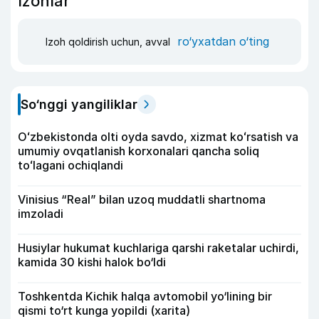
Izohlar
ro‘yxatdan o‘ting
Izoh qoldirish uchun, avval
So‘nggi yangiliklar
Oʻzbekistonda olti oyda savdo, xizmat koʻrsatish va
umumiy ovqatlanish korxonalari qancha soliq
toʻlagani ochiqlandi
Vinisius “Real” bilan uzoq muddatli shartnoma
imzoladi
Husiylar hukumat kuchlariga qarshi raketalar uchirdi,
kamida 30 kishi halok bo‘ldi
Toshkentda Kichik halqa avtomobil yo‘lining bir
qismi to‘rt kunga yopildi (xarita)