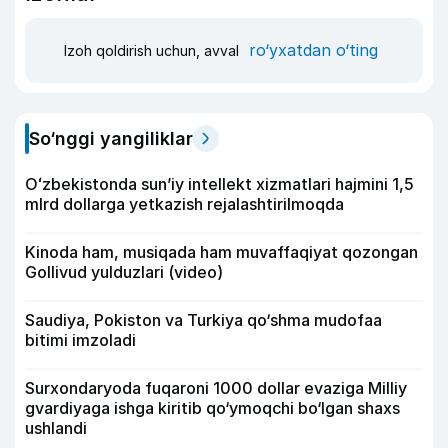
ro‘yxatdan o‘ting
Izoh qoldirish uchun, avval
So‘nggi yangiliklar
Oʻzbekistonda sunʼiy intellekt xizmatlari hajmini 1,5
mlrd dollarga yetkazish rejalashtirilmoqda
Kinoda ham, musiqada ham muvaffaqiyat qozongan
Gollivud yulduzlari (video)
Saudiya, Pokiston va Turkiya qo‘shma mudofaa
bitimi imzoladi
Surxondaryoda fuqaroni 1000 dollar evaziga Milliy
gvardiyaga ishga kiritib qo‘ymoqchi bo‘lgan shaxs
ushlandi