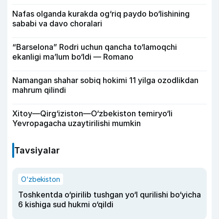
Nafas olganda kurakda og‘riq paydo bo‘lishining
sababi va davo choralari
“Barselona” Rodri uchun qancha to‘lamoqchi
ekanligi ma’lum bo‘ldi — Romano
Namangan shahar sobiq hokimi 11 yilga ozodlikdan
mahrum qilindi
Xitoy—Qirg‘iziston—O‘zbekiston temiryo‘li
Yevropagacha uzaytirilishi mumkin
Tavsiyalar
O‘zbekiston
Toshkentda o‘pirilib tushgan yo‘l qurilishi bo‘yicha
6 kishiga sud hukmi o‘qildi