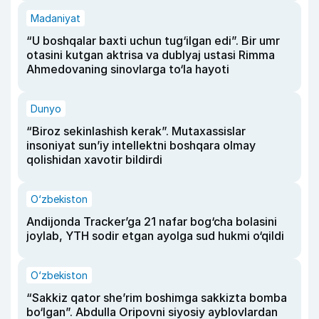
Madaniyat
“U boshqalar baxti uchun tug‘ilgan edi”. Bir umr
otasini kutgan aktrisa va dublyaj ustasi Rimma
Ahmedovaning sinovlarga to‘la hayoti
Dunyo
“Biroz sekinlashish kerak”. Mutaxassislar
insoniyat sun’iy intellektni boshqara olmay
qolishidan xavotir bildirdi
O‘zbekiston
Andijonda Tracker’ga 21 nafar bog‘cha bolasini
joylab, YTH sodir etgan ayolga sud hukmi o‘qildi
O‘zbekiston
“Sakkiz qator she’rim boshimga sakkizta bomba
bo‘lgan”. Abdulla Oripovni siyosiy ayblovlardan