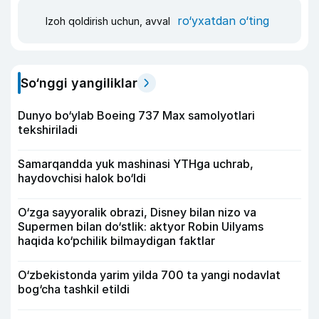
ro‘yxatdan o‘ting
Izoh qoldirish uchun, avval
So‘nggi yangiliklar
Dunyo bo‘ylab Boeing 737 Max samolyotlari
tekshiriladi
Samarqandda yuk mashinasi YTHga uchrab,
haydovchisi halok bo‘ldi
O‘zga sayyoralik obrazi, Disney bilan nizo va
Supermen bilan do‘stlik: aktyor Robin Uilyams
haqida ko‘pchilik bilmaydigan faktlar
O‘zbekistonda yarim yilda 700 ta yangi nodavlat
bog‘cha tashkil etildi