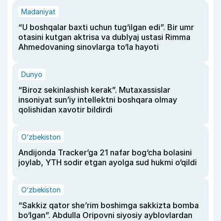
Madaniyat
“U boshqalar baxti uchun tug‘ilgan edi”. Bir umr
otasini kutgan aktrisa va dublyaj ustasi Rimma
Ahmedovaning sinovlarga to‘la hayoti
Dunyo
“Biroz sekinlashish kerak”. Mutaxassislar
insoniyat sun’iy intellektni boshqara olmay
qolishidan xavotir bildirdi
O‘zbekiston
Andijonda Tracker’ga 21 nafar bog‘cha bolasini
joylab, YTH sodir etgan ayolga sud hukmi o‘qildi
O‘zbekiston
“Sakkiz qator she’rim boshimga sakkizta bomba
bo‘lgan”. Abdulla Oripovni siyosiy ayblovlardan