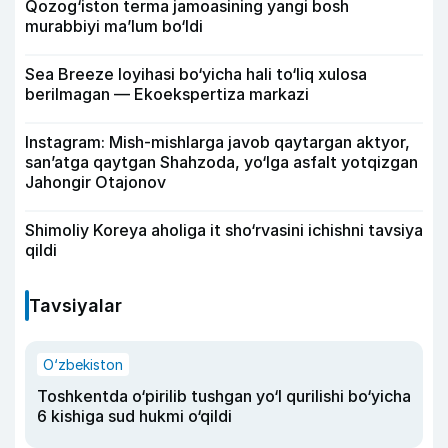
Qozog‘iston terma jamoasining yangi bosh
murabbiyi ma’lum bo‘ldi
Sea Breeze loyihasi bo‘yicha hali to‘liq xulosa
berilmagan — Ekoekspertiza markazi
Instagram: Mish-mishlarga javob qaytargan aktyor,
san’atga qaytgan Shahzoda, yo‘lga asfalt yotqizgan
Jahongir Otajonov
Shimoliy Koreya aholiga it sho‘rvasini ichishni tavsiya
qildi
Tavsiyalar
O‘zbekiston
Toshkentda o‘pirilib tushgan yo‘l qurilishi bo‘yicha
6 kishiga sud hukmi o‘qildi