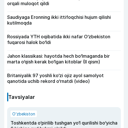
orqali muloqot qildi
Saudiyaga Eronning ikki ittifoqchisi hujum qilishi
kutilmoqda
Rossiyada YTH oqibatida ikki nafar O‘zbekiston
fuqarosi halok bo‘ldi
Jahon klassikasi: hayotda hech bo‘lmaganda bir
marta o‘qish kerak bo‘lgan kitoblar (II qism)
Britaniyalik 97 yoshli ko‘zi ojiz ayol samolyot
qanotida uchib rekord o‘rnatdi (video)
Tavsiyalar
O‘zbekiston
Toshkentda o‘pirilib tushgan yo‘l qurilishi bo‘yicha