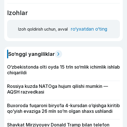
Izohlar
ro‘yxatdan o‘ting
Izoh qoldirish uchun, avval
So‘nggi yangiliklar
O‘zbekistonda olti oyda 15 trln so‘mlik ichimlik ishlab
chiqarildi
Rossiya kuzda NATOga hujum qilishi mumkin —
AQSH razvedkasi
Buxoroda fuqaroni biryo‘la 4-kursdan o’qishga kiritib
qo’yish evaziga 26 mln so’m olgan shaxs ushlandi
Shavkat Mirziyoyev Donald Tramp bilan telefon