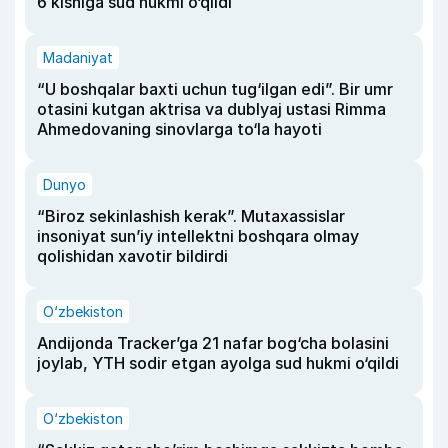
6 kishiga sud hukmi o‘qildi
Madaniyat
“U boshqalar baxti uchun tug‘ilgan edi”. Bir umr
otasini kutgan aktrisa va dublyaj ustasi Rimma
Ahmedovaning sinovlarga to‘la hayoti
Dunyo
“Biroz sekinlashish kerak”. Mutaxassislar
insoniyat sun’iy intellektni boshqara olmay
qolishidan xavotir bildirdi
O‘zbekiston
Andijonda Tracker’ga 21 nafar bog‘cha bolasini
joylab, YTH sodir etgan ayolga sud hukmi o‘qildi
O‘zbekiston