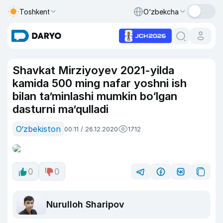
Toshkent
O‘zbekcha
Shavkat Mirziyoyev 2021-yilda
kamida 500 ming nafar yoshni ish
bilan ta’minlashi mumkin bo‘lgan
dasturni ma’qulladi
O‘zbekiston
00:11 / 26.12.2020
1712
0
0
Nurulloh Sharipov