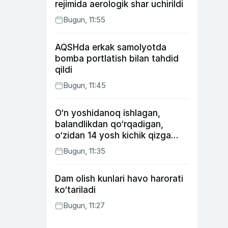
rejimida aerologik shar uchirildi
Bugun, 11:55
AQSHda erkak samolyotda
bomba portlatish bilan tahdid
qildi
Bugun, 11:45
O‘n yoshidanoq ishlagan,
balandlikdan qo‘rqadigan,
o‘zidan 14 yosh kichik qizga
uylangan Yorqinxo‘ja Umarov
Bugun, 11:35
34 yoshda
Dam olish kunlari havo harorati
ko‘tariladi
Bugun, 11:27