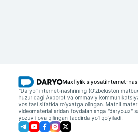
Maxfiylik siyosati
Internet-nas
“Daryo” internet-nashrining (O‘zbekiston matbuo
huzuridagi Axborot va ommaviy kommunikatsiyal
vositasi sifatida ro‘yxatga olingan. Matnli materi
videomateriallaridan foydalanishga “daryo.uz” sa
yozuv ilova qilingan taqdirda yo‘l qo‘yiladi.