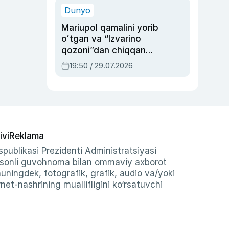
Dunyo
Mariupol qamalini yorib
oʻtgan va “Izvarino
qozoni”dan chiqqan
qahramon — Ukraina
19:50 / 29.07.2026
armiyasi bosh
qoʻmondoni Drapatiy
haqida
ivi
Reklama
publikasi Prezidenti Administratsiyasi
-sonli guvohnoma bilan ommaviy axborot
shuningdek, fotografik, grafik, audio va/yoki
et-nashrining muallifligini ko‘rsatuvchi