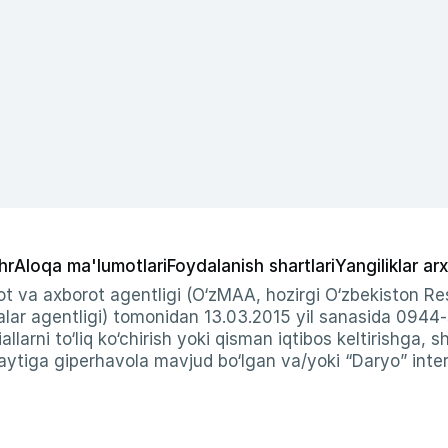
hr
Aloqa ma'lumotlari
Foydalanish shartlari
Yangiliklar arx
t va axborot agentligi (O‘zMAA, hozirgi O‘zbekiston Res
ar agentligi) tomonidan 13.03.2015 yil sanasida 0944
allarni to‘liq ko‘chirish yoki qisman iqtibos keltirishga, 
ytiga giperhavola mavjud bo‘lgan va/yoki “Daryo” intern