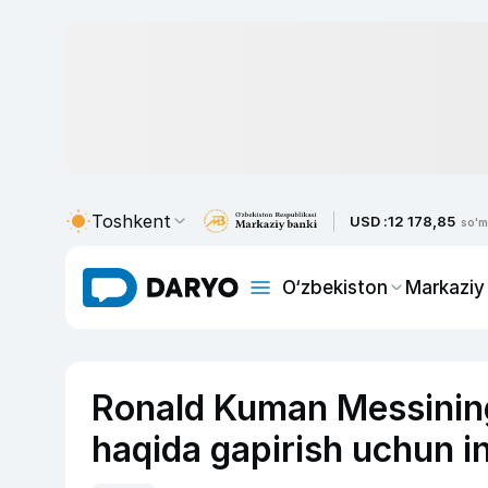
Toshkent
USD :
12 178,85
so'm
O‘zbekiston
Markaziy
Ronald Kuman Messining 
haqida gapirish uchun i