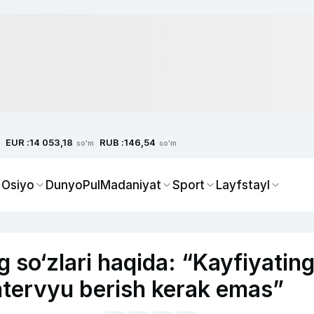
EUR :
RUB :
14 053,18
146,54
so'm
so'm
 Osiyo
Dunyo
Pul
Madaniyat
Sport
Layfstayl
so‘zlari haqida: “Kayfiyatin
ntervyu berish kerak emas”