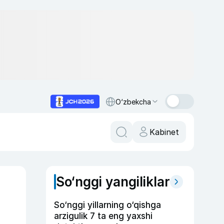
O‘zbekcha
Kabinet
So‘nggi yangiliklar
g
So‘nggi yillarning o‘qishga
arzigulik 7 ta eng yaxshi