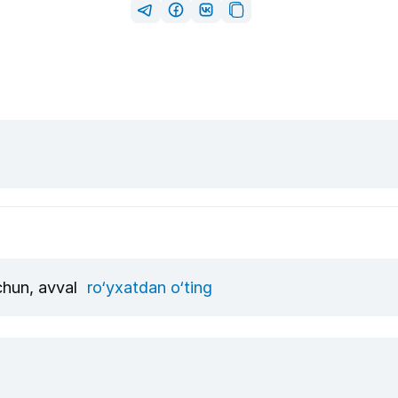
uchun, avval
ro‘yxatdan o‘ting