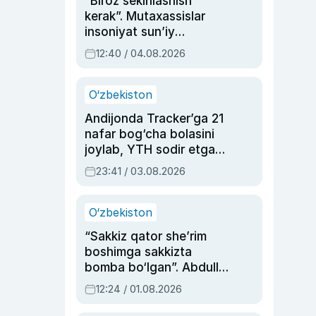
“Biroz sekinlashish
kerak”. Mutaxassislar
insoniyat sun’iy
intellektni boshqara
12:40 / 04.08.2026
olmay qolishidan xavotir
bildirdi
O‘zbekiston
Andijonda Tracker’ga 21
nafar bog‘cha bolasini
joylab, YTH sodir etgan
ayolga sud hukmi o‘qildi
23:41 / 03.08.2026
O‘zbekiston
“Sakkiz qator she’rim
boshimga sakkizta
bomba bo‘lgan”. Abdulla
Oripovni siyosiy
12:24 / 01.08.2026
ayblovlardan asrab
qolgan voqea