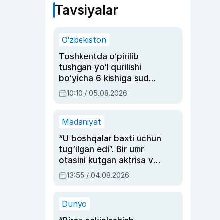
Tavsiyalar
O‘zbekiston
Toshkentda o‘pirilib
tushgan yo‘l qurilishi
bo‘yicha 6 kishiga sud
hukmi o‘qildi
10:10 / 05.08.2026
Madaniyat
“U boshqalar baxti uchun
tug‘ilgan edi”. Bir umr
otasini kutgan aktrisa va
dublyaj ustasi Rimma
13:55 / 04.08.2026
Ahmedovaning
sinovlarga to‘la hayoti
Dunyo