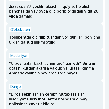
Jizzaxda 77 yoshli taksichini qo‘y sotib olish
bahonasida yaylovga olib borib o‘ldirgan yigit 20
yilga qamaldi
O‘zbekiston
Toshkentda o‘pirilib tushgan yo‘l qurilishi bo‘yicha
6 kishiga sud hukmi o‘qildi
Madaniyat
“U boshqalar baxti uchun tug‘ilgan edi”. Bir umr
otasini kutgan aktrisa va dublyaj ustasi Rimma
Ahmedovaning sinovlarga to‘la hayoti
Dunyo
“Biroz sekinlashish kerak”. Mutaxassislar
insoniyat sun’iy intellektni boshqara olmay
qolishidan xavotir bildirdi