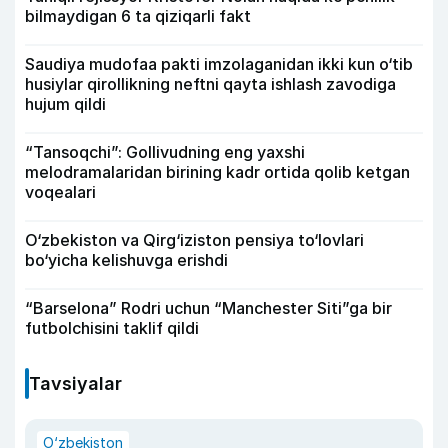
bilmaydigan 6 ta qiziqarli fakt
Saudiya mudofaa pakti imzolaganidan ikki kun o‘tib
husiylar qirollikning neftni qayta ishlash zavodiga
hujum qildi
“Tansoqchi”: Gollivudning eng yaxshi
melodramalaridan birining kadr ortida qolib ketgan
voqealari
O‘zbekiston va Qirg‘iziston pensiya to‘lovlari
bo‘yicha kelishuvga erishdi
“Barselona” Rodri uchun “Manchester Siti”ga bir
futbolchisini taklif qildi
Tavsiyalar
O‘zbekiston