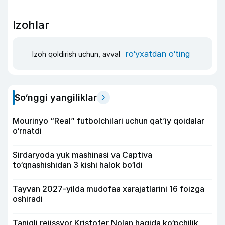
Izohlar
ro‘yxatdan o‘ting
Izoh qoldirish uchun, avval
So‘nggi yangiliklar
Mourinyo “Real” futbolchilari uchun qat’iy qoidalar
o‘rnatdi
Sirdaryoda yuk mashinasi va Captiva
to‘qnashishidan 3 kishi halok bo‘ldi
Tayvan 2027-yilda mudofaa xarajatlarini 16 foizga
oshiradi
Taniqli rejissyor Kristofer Nolan haqida ko‘pchilik