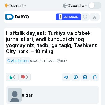
Toshkent
O‘zbekcha
Haftalik dayjest: Turkiya va o‘zbek
jurnalistlari, endi kunduzi chiroq
yoqmaymiz, tadbirga taqiq, Tashkent
City narxi – 10 ming
O‘zbekiston
04:02 / 21.12.2020
847
0
0
eldar