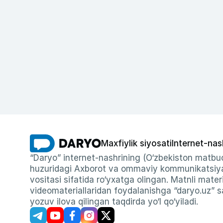
Maxfiylik siyosati
Internet-nas
“Daryo” internet-nashrining (O‘zbekiston matbuo
huzuridagi Axborot va ommaviy kommunikatsiyal
vositasi sifatida ro‘yxatga olingan. Matnli materi
videomateriallaridan foydalanishga “daryo.uz” sa
yozuv ilova qilingan taqdirda yo‘l qo‘yiladi.