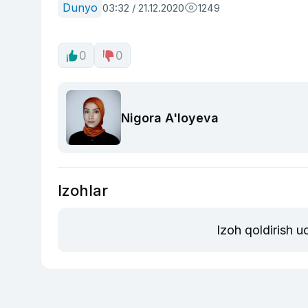
Dunyo
03:32 / 21.12.2020
1249
0
0
Nigora A'loyeva
Izohlar
Izoh qoldirish 