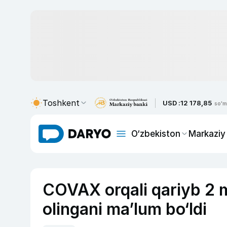
Toshkent
USD :
12 178,85
so'm
O‘zbekiston
Markaziy
COVAX orqali qariyb 2 m
olingani ma’lum bo‘ldi