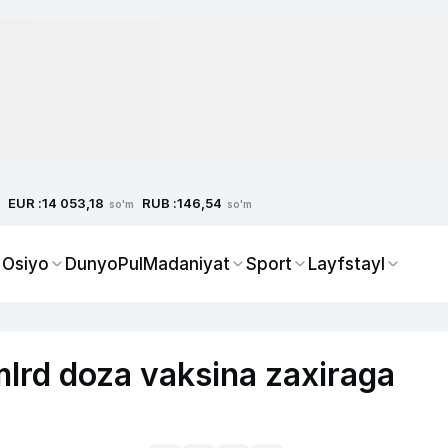
EUR :
RUB :
14 053,18
146,54
so'm
so'm
 Osiyo
Dunyo
Pul
Madaniyat
Sport
Layfstayl
lrd doza vaksina zaxiraga