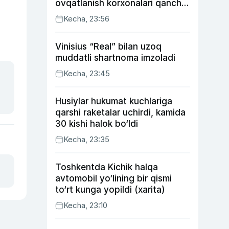
ovqatlanish korxonalari qancha
soliq toʻlagani ochiqlandi
Kecha, 23:56
Vinisius “Real” bilan uzoq
muddatli shartnoma imzoladi
Kecha, 23:45
Husiylar hukumat kuchlariga
qarshi raketalar uchirdi, kamida
30 kishi halok bo‘ldi
Kecha, 23:35
Toshkentda Kichik halqa
avtomobil yo‘lining bir qismi
to‘rt kunga yopildi (xarita)
Kecha, 23:10