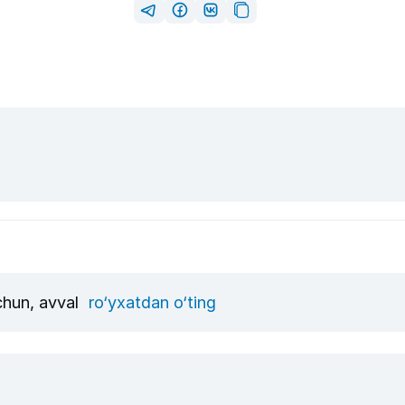
uchun, avval
ro‘yxatdan o‘ting