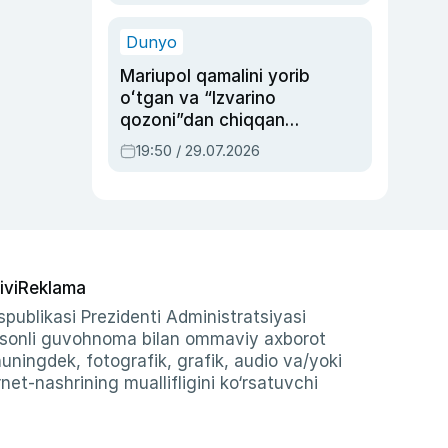
qolgan voqea
Dunyo
Mariupol qamalini yorib
oʻtgan va “Izvarino
qozoni”dan chiqqan
qahramon — Ukraina
19:50 / 29.07.2026
armiyasi bosh
qoʻmondoni Drapatiy
haqida
ivi
Reklama
publikasi Prezidenti Administratsiyasi
-sonli guvohnoma bilan ommaviy axborot
shuningdek, fotografik, grafik, audio va/yoki
et-nashrining muallifligini ko‘rsatuvchi