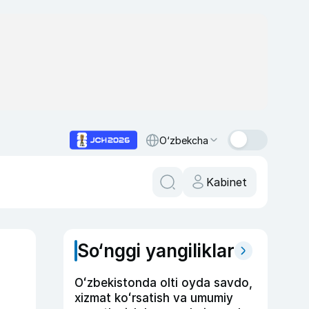
O‘zbekcha
Kabinet
So‘nggi yangiliklar
Oʻzbekistonda olti oyda savdo,
xizmat koʻrsatish va umumiy