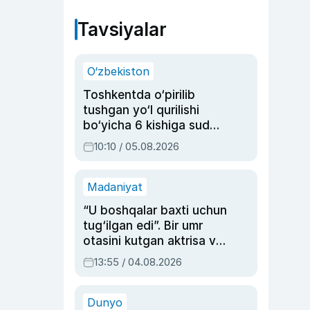
Tavsiyalar
O‘zbekiston
Toshkentda o‘pirilib
tushgan yo‘l qurilishi
bo‘yicha 6 kishiga sud
hukmi o‘qildi
10:10 / 05.08.2026
Madaniyat
“U boshqalar baxti uchun
tug‘ilgan edi”. Bir umr
otasini kutgan aktrisa va
dublyaj ustasi Rimma
13:55 / 04.08.2026
Ahmedovaning
sinovlarga to‘la hayoti
Dunyo