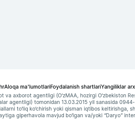
hr
Aloqa ma'lumotlari
Foydalanish shartlari
Yangiliklar arx
t va axborot agentligi (O‘zMAA, hozirgi O‘zbekiston Res
ar agentligi) tomonidan 13.03.2015 yil sanasida 0944
allarni to‘liq ko‘chirish yoki qisman iqtibos keltirishga, 
ytiga giperhavola mavjud bo‘lgan va/yoki “Daryo” intern