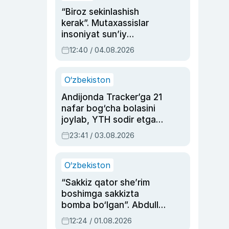
“Biroz sekinlashish
kerak”. Mutaxassislar
insoniyat sun’iy
intellektni boshqara
12:40 / 04.08.2026
olmay qolishidan xavotir
bildirdi
O‘zbekiston
Andijonda Tracker’ga 21
nafar bog‘cha bolasini
joylab, YTH sodir etgan
ayolga sud hukmi o‘qildi
23:41 / 03.08.2026
O‘zbekiston
“Sakkiz qator she’rim
boshimga sakkizta
bomba bo‘lgan”. Abdulla
Oripovni siyosiy
12:24 / 01.08.2026
ayblovlardan asrab