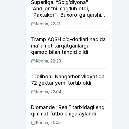
Superliga. “So‘g‘diyona”
“Andijon”ni mag‘lub etdi,
“Paxtakor” “Buxoro”ga qarshi
bahsda g‘alabani qo‘ldan
Kecha, 22:31
chiqardi
Tramp AQSH o‘q-dorilari haqida
ma’lumot tarqatganlarga
qamoq bilan tahdid qildi
Kecha, 22:28
“Tolibon” Nangarhor viloyatida
72 gektar yerni tortib oldi
Kecha, 22:04
Diomande “Real” tarixidagi eng
qimmat futbolchiga aylandi
Kecha, 21:45