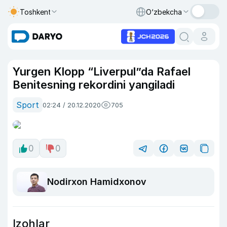
Toshkent
O‘zbekcha
Yurgen Klopp “Liverpul”da Rafael
Benitesning rekordini yangiladi
Sport
02:24 / 20.12.2020
705
0
0
Nodirxon Hamidxonov
Izohlar