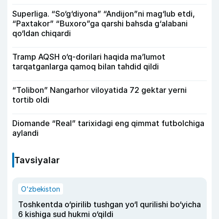
Superliga. “So‘g‘diyona” “Andijon”ni mag‘lub etdi,
“Paxtakor” “Buxoro”ga qarshi bahsda g‘alabani
qo‘ldan chiqardi
Tramp AQSH o‘q-dorilari haqida ma’lumot
tarqatganlarga qamoq bilan tahdid qildi
“Tolibon” Nangarhor viloyatida 72 gektar yerni
tortib oldi
Diomande “Real” tarixidagi eng qimmat futbolchiga
aylandi
Tavsiyalar
O‘zbekiston
Toshkentda o‘pirilib tushgan yo‘l qurilishi bo‘yicha
6 kishiga sud hukmi o‘qildi