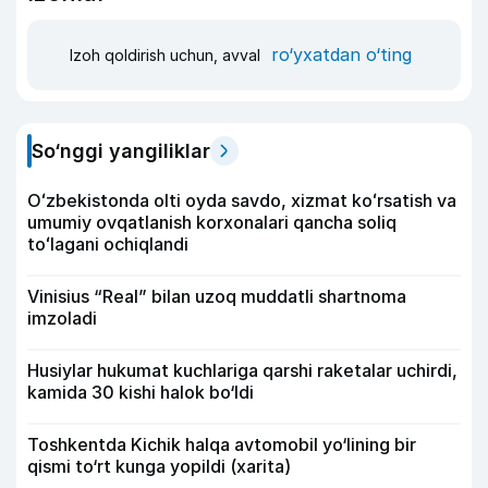
ro‘yxatdan o‘ting
Izoh qoldirish uchun, avval
So‘nggi yangiliklar
Oʻzbekistonda olti oyda savdo, xizmat koʻrsatish va
umumiy ovqatlanish korxonalari qancha soliq
toʻlagani ochiqlandi
Vinisius “Real” bilan uzoq muddatli shartnoma
imzoladi
Husiylar hukumat kuchlariga qarshi raketalar uchirdi,
kamida 30 kishi halok bo‘ldi
Toshkentda Kichik halqa avtomobil yo‘lining bir
qismi to‘rt kunga yopildi (xarita)