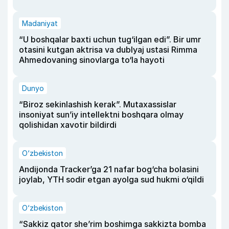
Madaniyat
“U boshqalar baxti uchun tug‘ilgan edi”. Bir umr
otasini kutgan aktrisa va dublyaj ustasi Rimma
Ahmedovaning sinovlarga to‘la hayoti
Dunyo
“Biroz sekinlashish kerak”. Mutaxassislar
insoniyat sun’iy intellektni boshqara olmay
qolishidan xavotir bildirdi
O‘zbekiston
Andijonda Tracker’ga 21 nafar bog‘cha bolasini
joylab, YTH sodir etgan ayolga sud hukmi o‘qildi
O‘zbekiston
“Sakkiz qator she’rim boshimga sakkizta bomba