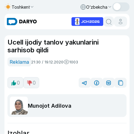
Toshkent
O‘zbekcha
Ucell ijodiy tanlov yakunlarini
sarhisob qildi
Reklama
21:30 / 19.12.2020
1003
0
0
Munojot Adilova
Izohlar