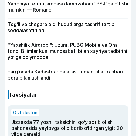
Yaponiya terma jamoasi darvozaboni “PSJ”ga o‘tishi
mumkin — Romano
Tog‘li va chegara oldi hududlarga tashrif tartibi
soddalashtiriladi
“Yaxshilik Airdropi”: Uzum, PUBG Mobile va Ona
fondi Bilimlar kuni munosabati bilan xayriya tadbirini
yo‘lga qo‘ymoqda
Farg‘onada Kadastrlar palatasi tuman filiali rahbari
pora bilan ushlandi
Tavsiyalar
O‘zbekiston
Jizzaxda 77 yoshli taksichini qo‘y sotib olish
bahonasida yaylovga olib borib o‘ldirgan yigit 20
yilga qamaldi