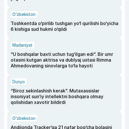
O‘zbekiston
Toshkentda o‘pirilib tushgan yo‘l qurilishi bo‘yicha
6 kishiga sud hukmi o‘qildi
Madaniyat
“U boshqalar baxti uchun tug‘ilgan edi”. Bir umr
otasini kutgan aktrisa va dublyaj ustasi Rimma
Ahmedovaning sinovlarga to‘la hayoti
Dunyo
“Biroz sekinlashish kerak”. Mutaxassislar
insoniyat sun’iy intellektni boshqara olmay
qolishidan xavotir bildirdi
O‘zbekiston
Andijonda Tracker’ga 21 nafar bog‘cha bolasini