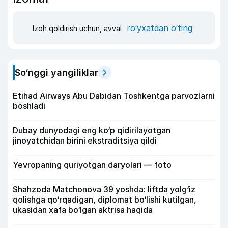
ro‘yxatdan o‘ting
Izoh qoldirish uchun, avval
So‘nggi yangiliklar
Etihad Airways Abu Dabidan Toshkentga parvozlarni
boshladi
Dubay dunyodagi eng ko‘p qidirilayotgan
jinoyatchidan birini ekstraditsiya qildi
Yevropaning quriyotgan daryolari — foto
Shahzoda Matchonova 39 yoshda: liftda yolg‘iz
qolishga qo‘rqadigan, diplomat bo‘lishi kutilgan,
ukasidan xafa bo‘lgan aktrisa haqida