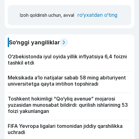
ro‘yxatdan o‘ting
Izoh qoldirish uchun, avval
So‘nggi yangiliklar
O‘zbekistonda iyul oyida yillik inflyatsiya 6,4 foizni
tashkil etdi
Meksikada a’lo natijalar sabab 58 ming abituriyent
universitetga qayta imtihon topshiradi
Toshkent hokimligi “Qo‘yliq avenue” mojarosi
yuzasidan munosabat bildirdi: qurilish ishlarining 53
foizi yakunlangan
FIFA Yevropa ligalari tomonidan jiddiy qarshilikka
uchradi