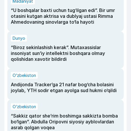
Madaniyat
“U boshqalar baxti uchun tug‘ilgan edi”. Bir umr
otasini kutgan aktrisa va dublyaj ustasi Rimma
Ahmedovaning sinovlarga to‘la hayoti
Dunyo
“Biroz sekinlashish kerak”. Mutaxassislar
insoniyat sun’iy intellektni boshqara olmay
qolishidan xavotir bildirdi
O‘zbekiston
Andijonda Tracker’ga 21 nafar bog‘cha bolasini
joylab, YTH sodir etgan ayolga sud hukmi o‘qildi
O‘zbekiston
“Sakkiz qator she’rim boshimga sakkizta bomba
bo‘lgan”. Abdulla Oripovni siyosiy ayblovlardan
asrab qolgan voqea