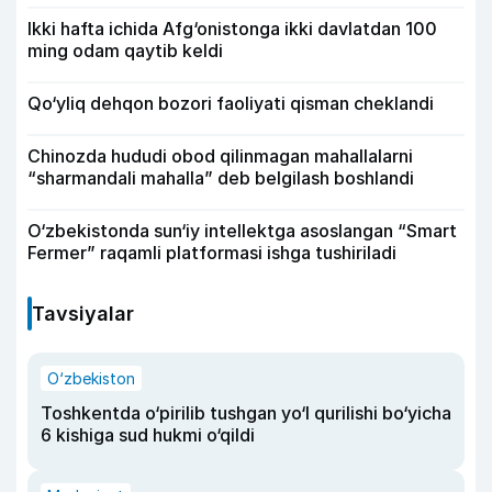
Ikki hafta ichida Afg‘onistonga ikki davlatdan 100
ming odam qaytib keldi
Qo‘yliq dehqon bozori faoliyati qisman cheklandi
Chinozda hududi obod qilinmagan mahallalarni
“sharmandali mahalla” deb belgilash boshlandi
O‘zbekistonda sun‘iy intellektga asoslangan “Smart
Fermer” raqamli platformasi ishga tushiriladi
Tavsiyalar
O‘zbekiston
Toshkentda o‘pirilib tushgan yo‘l qurilishi bo‘yicha
6 kishiga sud hukmi o‘qildi