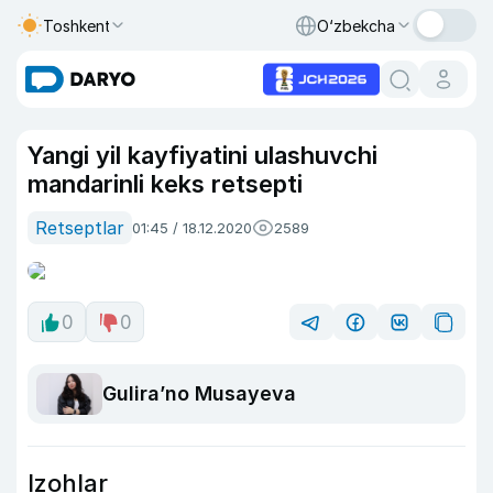
Toshkent
O‘zbekcha
Yangi yil kayfiyatini ulashuvchi
mandarinli keks retsepti
Retseptlar
01:45 / 18.12.2020
2589
0
0
Guliraʼno Musayeva
Izohlar