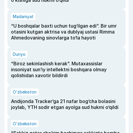
6 kishiga sud hukmi o‘qildi
Madaniyat
“U boshqalar baxti uchun tug‘ilgan edi”. Bir umr
otasini kutgan aktrisa va dublyaj ustasi Rimma
Ahmedovaning sinovlarga to‘la hayoti
Dunyo
“Biroz sekinlashish kerak”. Mutaxassislar
insoniyat sun’iy intellektni boshqara olmay
qolishidan xavotir bildirdi
O‘zbekiston
Andijonda Tracker’ga 21 nafar bog‘cha bolasini
joylab, YTH sodir etgan ayolga sud hukmi o‘qildi
O‘zbekiston