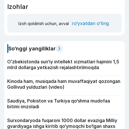
Izohlar
ro‘yxatdan o‘ting
Izoh qoldirish uchun, avval
So‘nggi yangiliklar
Oʻzbekistonda sunʼiy intellekt xizmatlari hajmini 1,5
mlrd dollarga yetkazish rejalashtirilmoqda
Kinoda ham, musiqada ham muvaffaqiyat qozongan
Gollivud yulduzlari (video)
Saudiya, Pokiston va Turkiya qo‘shma mudofaa
bitimi imzoladi
Surxondaryoda fuqaroni 1000 dollar evaziga Milliy
gvardiyaga ishga kiritib qo‘ymoqchi bo‘lgan shaxs