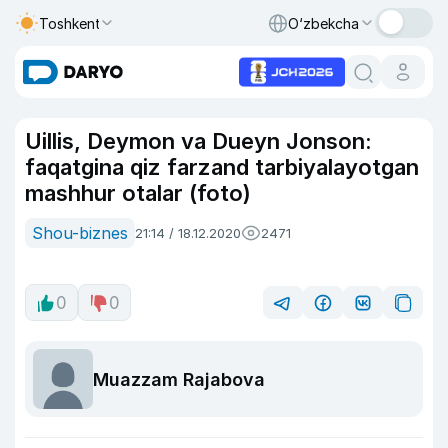
Toshkent
O‘zbekcha
Uillis, Deymon va Dueyn Jonson:
faqatgina qiz farzand tarbiyalayotgan
mashhur otalar (foto)
Shou-biznes
21:14 / 18.12.2020
2471
0
0
Muazzam Rajabova