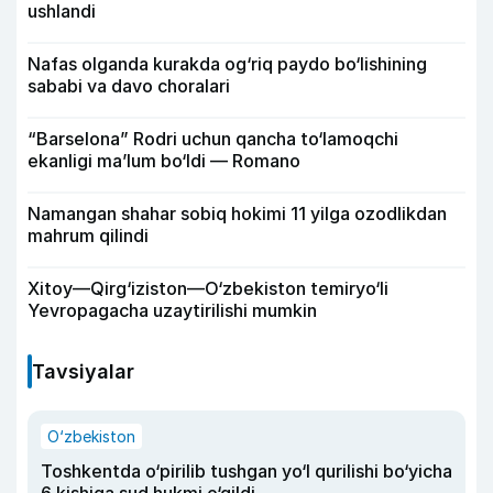
ushlandi
Nafas olganda kurakda og‘riq paydo bo‘lishining
sababi va davo choralari
“Barselona” Rodri uchun qancha to‘lamoqchi
ekanligi ma’lum bo‘ldi — Romano
Namangan shahar sobiq hokimi 11 yilga ozodlikdan
mahrum qilindi
Xitoy—Qirg‘iziston—O‘zbekiston temiryo‘li
Yevropagacha uzaytirilishi mumkin
Tavsiyalar
O‘zbekiston
Toshkentda o‘pirilib tushgan yo‘l qurilishi bo‘yicha