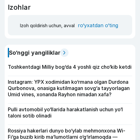
Izohlar
ro‘yxatdan o‘ting
Izoh qoldirish uchun, avval
So‘nggi yangiliklar
Toshkentdagi Milliy bog‘da 4 yoshli qiz cho‘kib ketdi
Instagram: YPX xodimidan ko‘rmana olgan Durdona
Qurbonova, onasiga kutilmagan sovg‘a tayyorlagan
Umid vines, xonanda Rayhon nimadan xafa?
Pulli avtomobil yo‘llarida harakatlanish uchun yo‘l
taloni sotib olinadi
Rossiya hakerlari dunyo bo‘ylab mehmonxona Wi-
Fi’ga buzib kirib ma’lumotlarni o‘g‘irlamoqda —