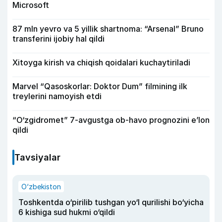
Microsoft
87 mln yevro va 5 yillik shartnoma: “Arsenal” Bruno
transferini ijobiy hal qildi
Xitoyga kirish va chiqish qoidalari kuchaytiriladi
Marvel “Qasoskorlar: Doktor Dum” filmining ilk
treylerini namoyish etdi
“O‘zgidromet” 7-avgustga ob-havo prognozini e’lon
qildi
Tavsiyalar
O‘zbekiston
Toshkentda o‘pirilib tushgan yo‘l qurilishi bo‘yicha
6 kishiga sud hukmi o‘qildi