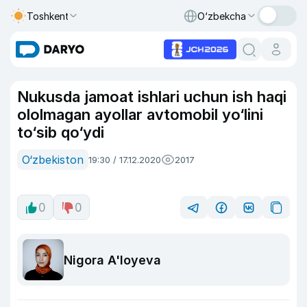
Toshkent
O‘zbekcha
Nukusda jamoat ishlari uchun ish haqi
ololmagan ayollar avtomobil yo‘lini
to‘sib qo‘ydi
O‘zbekiston
19:30 / 17.12.2020
2017
0
0
Nigora A'loyeva