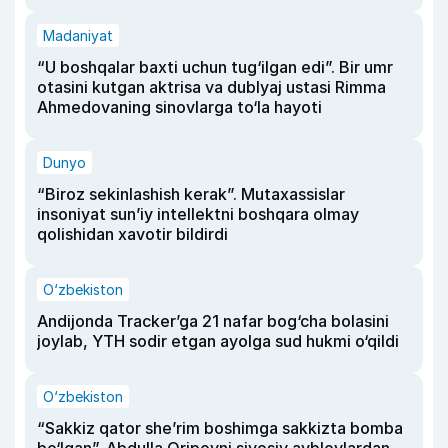
Madaniyat
“U boshqalar baxti uchun tug‘ilgan edi”. Bir umr
otasini kutgan aktrisa va dublyaj ustasi Rimma
Ahmedovaning sinovlarga to‘la hayoti
Dunyo
“Biroz sekinlashish kerak”. Mutaxassislar
insoniyat sun’iy intellektni boshqara olmay
qolishidan xavotir bildirdi
O‘zbekiston
Andijonda Tracker’ga 21 nafar bog‘cha bolasini
joylab, YTH sodir etgan ayolga sud hukmi o‘qildi
O‘zbekiston
“Sakkiz qator she’rim boshimga sakkizta bomba