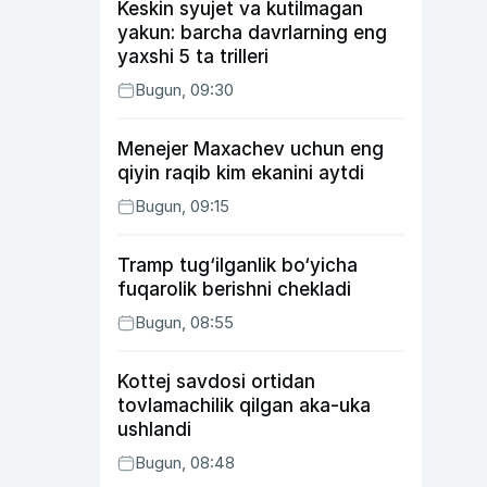
Keskin syujet va kutilmagan
yakun: barcha davrlarning eng
yaxshi 5 ta trilleri
Bugun, 09:30
Menejer Maxachev uchun eng
qiyin raqib kim ekanini aytdi
Bugun, 09:15
Tramp tug‘ilganlik bo‘yicha
fuqarolik berishni chekladi
Bugun, 08:55
Kottej savdosi ortidan
tovlamachilik qilgan aka-uka
ushlandi
Bugun, 08:48