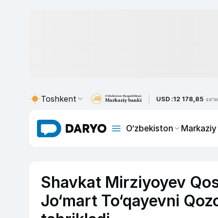
Toshkent
USD :
12 178,85
so'm
O‘zbekiston
Markaziy
Shavkat Mirziyoyev Qo
Jo‘mart To‘qayevni Qozog