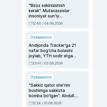
“Biroz sekinlashish
kerak”. Mutaxassislar
insoniyat sun’iy
intellektni boshqara
12:40 / 04.08.2026
olmay qolishidan xavotir
bildirdi
O‘zbekiston
Andijonda Tracker’ga 21
nafar bog‘cha bolasini
joylab, YTH sodir etgan
ayolga sud hukmi o‘qildi
23:41 / 03.08.2026
O‘zbekiston
“Sakkiz qator she’rim
boshimga sakkizta
bomba bo‘lgan”. Abdulla
Oripovni siyosiy
12:24 / 01.08.2026
ayblovlardan asrab