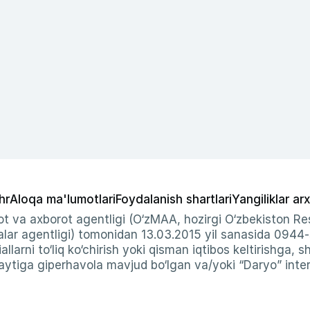
hr
Aloqa ma'lumotlari
Foydalanish shartlari
Yangiliklar arx
t va axborot agentligi (O‘zMAA, hozirgi O‘zbekiston Res
ar agentligi) tomonidan 13.03.2015 yil sanasida 0944
allarni to‘liq ko‘chirish yoki qisman iqtibos keltirishga, 
ytiga giperhavola mavjud bo‘lgan va/yoki “Daryo” intern