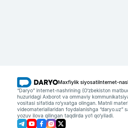
Maxfiylik siyosati
Internet-nas
“Daryo” internet-nashrining (O‘zbekiston matbuo
huzuridagi Axborot va ommaviy kommunikatsiyal
vositasi sifatida ro‘yxatga olingan. Matnli materi
videomateriallaridan foydalanishga “daryo.uz” sa
yozuv ilova qilingan taqdirda yo‘l qo‘yiladi.