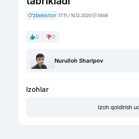
tabrikladi
O‘zbekiston
17:11 / 16.12.2020
1468
0
0
Nurulloh Sharipov
Izohlar
Izoh qoldirish 