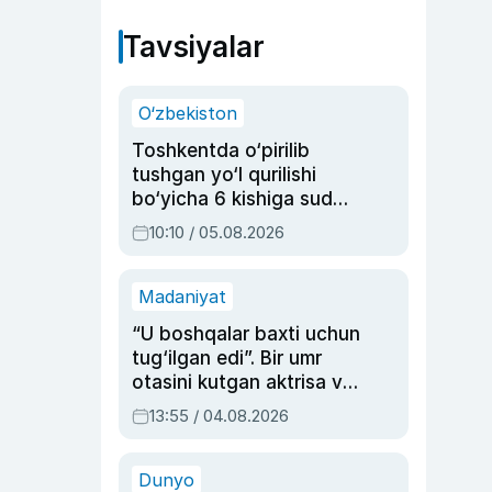
Tavsiyalar
O‘zbekiston
Toshkentda o‘pirilib
tushgan yo‘l qurilishi
bo‘yicha 6 kishiga sud
hukmi o‘qildi
10:10 / 05.08.2026
Madaniyat
“U boshqalar baxti uchun
tug‘ilgan edi”. Bir umr
otasini kutgan aktrisa va
dublyaj ustasi Rimma
13:55 / 04.08.2026
Ahmedovaning
sinovlarga to‘la hayoti
Dunyo