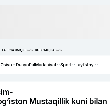
EUR :
RUB :
14 053,18
146,54
so'm
so'm
 Osiyo
Dunyo
Pul
Madaniyat
Sport
Layfstayl
sim-
‘iston Mustaqillik kuni bilan