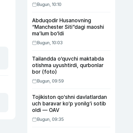
Bugun, 10:10
Abduqodir Husanovning
“Manchester Siti”dagi maoshi
ma’lum bo‘ldi
Bugun, 10:03
Tailandda o‘quvchi maktabda
otishma uyushtirdi, qurbonlar
bor (foto)
Bugun, 09:59
Tojikiston qo‘shni davlatlardan
uch baravar ko‘p yonilg‘i sotib
oldi — OAV
Bugun, 09:35