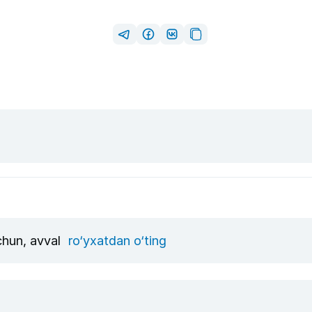
uchun, avval
ro‘yxatdan o‘ting