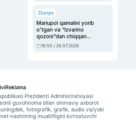
qolgan voqea
Dunyo
Mariupol qamalini yorib
oʻtgan va “Izvarino
qozoni”dan chiqqan
qahramon — Ukraina
19:50 / 29.07.2026
armiyasi bosh
qoʻmondoni Drapatiy
haqida
ivi
Reklama
publikasi Prezidenti Administratsiyasi
-sonli guvohnoma bilan ommaviy axborot
shuningdek, fotografik, grafik, audio va/yoki
et-nashrining muallifligini ko‘rsatuvchi