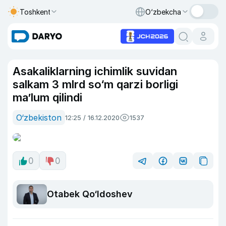
Toshkent
O‘zbekcha
Asakaliklarning ichimlik suvidan
salkam 3 mlrd so‘m qarzi borligi
ma’lum qilindi
O‘zbekiston
12:25 / 16.12.2020
1537
0
0
Otabek Qo‘ldoshev