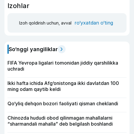
Izohlar
ro‘yxatdan o‘ting
Izoh qoldirish uchun, avval
So‘nggi yangiliklar
FIFA Yevropa ligalari tomonidan jiddiy qarshilikka
uchradi
Ikki hafta ichida Afg‘onistonga ikki davlatdan 100
ming odam qaytib keldi
Qo‘yliq dehqon bozori faoliyati qisman cheklandi
Chinozda hududi obod qilinmagan mahallalarni
“sharmandali mahalla” deb belgilash boshlandi