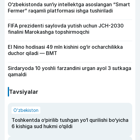
O‘zbekistonda sun‘iy intellektga asoslangan “Smart
Fermer” raqamli platformasi ishga tushiriladi
FIFA prezidenti saylovda yutish uchun JCH-2030
finalini Marokashga topshirmoqchi
El Nino hodisasi 49 mln kishini og‘ir ocharchilikka
duchor qiladi — BMT
Sirdaryoda 10 yoshli farzandini urgan ayol 3 sutkaga
qamaldi
Tavsiyalar
O‘zbekiston
Toshkentda o‘pirilib tushgan yo‘l qurilishi bo‘yicha
6 kishiga sud hukmi o‘qildi