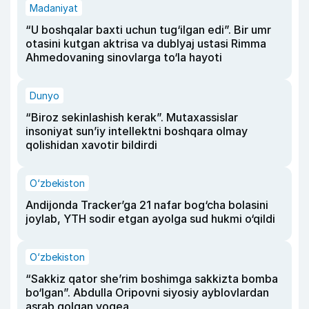
Madaniyat
“U boshqalar baxti uchun tug‘ilgan edi”. Bir umr
otasini kutgan aktrisa va dublyaj ustasi Rimma
Ahmedovaning sinovlarga to‘la hayoti
Dunyo
“Biroz sekinlashish kerak”. Mutaxassislar
insoniyat sun’iy intellektni boshqara olmay
qolishidan xavotir bildirdi
O‘zbekiston
Andijonda Tracker’ga 21 nafar bog‘cha bolasini
joylab, YTH sodir etgan ayolga sud hukmi o‘qildi
O‘zbekiston
“Sakkiz qator she’rim boshimga sakkizta bomba
bo‘lgan”. Abdulla Oripovni siyosiy ayblovlardan
asrab qolgan voqea