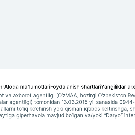
hr
Aloqa ma'lumotlari
Foydalanish shartlari
Yangiliklar arx
t va axborot agentligi (O‘zMAA, hozirgi O‘zbekiston Res
ar agentligi) tomonidan 13.03.2015 yil sanasida 0944
allarni to‘liq ko‘chirish yoki qisman iqtibos keltirishga, 
ytiga giperhavola mavjud bo‘lgan va/yoki “Daryo” intern