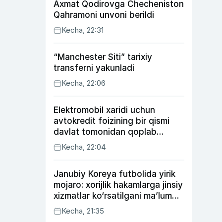
Axmat Qodirovga Checheniston
Qahramoni unvoni berildi
Kecha, 22:31
“Manchester Siti” tarixiy
transferni yakunladi
Kecha, 22:06
Elektromobil xaridi uchun
avtokredit foizining bir qismi
davlat tomonidan qoplab
berilishi mumkin
Kecha, 22:04
Janubiy Koreya futbolida yirik
mojaro: xorijlik hakamlarga jinsiy
xizmatlar ko‘rsatilgani ma’lum
qilindi
Kecha, 21:35