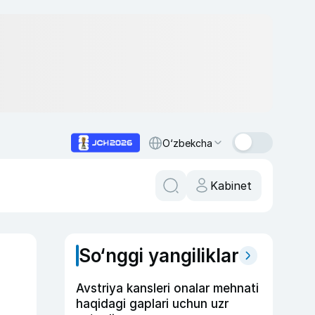
O‘zbekcha
Kabinet
So‘nggi yangiliklar
Avstriya kansleri onalar mehnati
haqidagi gaplari uchun uzr