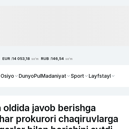
EUR :
RUB :
14 053,18
146,54
so'm
so'm
 Osiyo
Dunyo
Pul
Madaniyat
Sport
Layfstayl
 oldida javob berishga
ar prokurori chaqiruvlarga