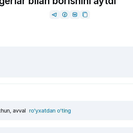
gerlar bilan borishini aytdi
uchun, avval
ro‘yxatdan o‘ting