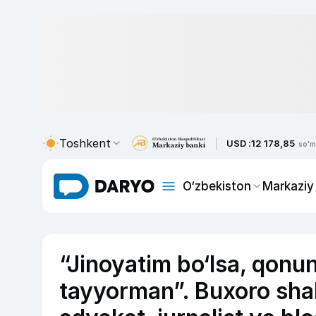
Toshkent
USD :
12 178,85
so'm
O‘zbekiston
Markaziy
“Jinoyatim bo‘lsa, qonun
tayyorman”. Buxoro shah