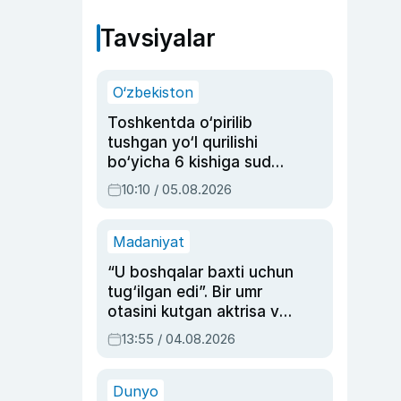
Tavsiyalar
O‘zbekiston
Toshkentda o‘pirilib
tushgan yo‘l qurilishi
bo‘yicha 6 kishiga sud
hukmi o‘qildi
10:10 / 05.08.2026
Madaniyat
“U boshqalar baxti uchun
tug‘ilgan edi”. Bir umr
otasini kutgan aktrisa va
dublyaj ustasi Rimma
13:55 / 04.08.2026
Ahmedovaning
sinovlarga to‘la hayoti
Dunyo