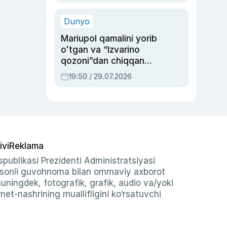
qolgan voqea
Dunyo
Mariupol qamalini yorib
oʻtgan va “Izvarino
qozoni”dan chiqqan
qahramon — Ukraina
19:50 / 29.07.2026
armiyasi bosh
qoʻmondoni Drapatiy
haqida
ivi
Reklama
publikasi Prezidenti Administratsiyasi
-sonli guvohnoma bilan ommaviy axborot
shuningdek, fotografik, grafik, audio va/yoki
et-nashrining muallifligini ko‘rsatuvchi