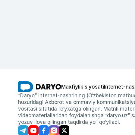
Maxfiylik siyosati
Internet-nas
“Daryo” internet-nashrining (O‘zbekiston matbuo
huzuridagi Axborot va ommaviy kommunikatsiyal
vositasi sifatida ro‘yxatga olingan. Matnli materi
videomateriallaridan foydalanishga “daryo.uz” sa
yozuv ilova qilingan taqdirda yo‘l qo‘yiladi.