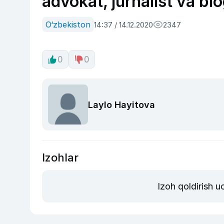
advokat, jurnalist va blo
O‘zbekiston
14:37 / 14.12.2020
2347
0
0
Laylo Hayitova
Izohlar
Izoh qoldirish 