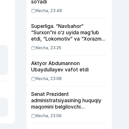
so‘radi
Kecha, 23:48
Superliga. “Navbahor”
“Surxon”ni o‘z uyida mag‘lub
etdi, “Lokomotiv” va “Xorazm”
uyda g‘alaba qozondi
Kecha, 23:26
Aktyor Abdu­mannon
Ubaydullayev vafot etdi
Kecha, 23:08
Senat Prezident
administratsiyasining huquqiy
maqomini belgilovchi
konstitutsiyaviy qonunni
Kecha, 23:06
ma’qulladi