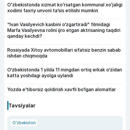
Oʻzbekistonda xizmat koʻrsatgan kommunal xoʻjaligi
xodimi faxriy unvoni taʼsis etilishi mumkin
“Ivan Vasilyevich kasbini o‘zgartiradi” filmidagi
Marfa Vasilyevna rolini ijro etgan aktrisaning taqdiri
qanday kechdi?
Rossiyada Xitoy avtomobillari sifatsiz benzin sabab
ishdan chiqmoqda
O‘zbekistonda 1 yilda 11 mingdan ortiq erkak o‘zidan
katta yoshdagi ayolga uylandi
Yozda e’tiborsiz qoldirish xavfli bo‘lgan alomatlar
Tavsiyalar
O‘zbekiston