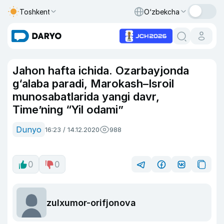
Toshkent
O‘zbekcha
Jahon hafta ichida. Ozarbayjonda
g‘alaba paradi, Marokash–Isroil
munosabatlarida yangi davr,
Time’ning “Yil odami”
Dunyo
16:23 / 14.12.2020
988
0
0
zulxumor-orifjonova