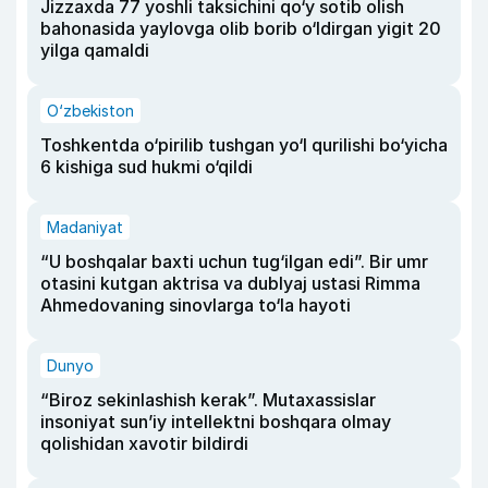
Jizzaxda 77 yoshli taksichini qo‘y sotib olish
bahonasida yaylovga olib borib o‘ldirgan yigit 20
yilga qamaldi
O‘zbekiston
Toshkentda o‘pirilib tushgan yo‘l qurilishi bo‘yicha
6 kishiga sud hukmi o‘qildi
Madaniyat
“U boshqalar baxti uchun tug‘ilgan edi”. Bir umr
otasini kutgan aktrisa va dublyaj ustasi Rimma
Ahmedovaning sinovlarga to‘la hayoti
Dunyo
“Biroz sekinlashish kerak”. Mutaxassislar
insoniyat sun’iy intellektni boshqara olmay
qolishidan xavotir bildirdi