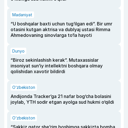
Madaniyat
“U boshqalar baxti uchun tug‘ilgan edi”. Bir umr
otasini kutgan aktrisa va dublyaj ustasi Rimma
Ahmedovaning sinovlarga to‘la hayoti
Dunyo
“Biroz sekinlashish kerak”. Mutaxassislar
insoniyat sun’iy intellektni boshqara olmay
qolishidan xavotir bildirdi
O‘zbekiston
Andijonda Tracker’ga 21 nafar bog‘cha bolasini
joylab, YTH sodir etgan ayolga sud hukmi o‘qildi
O‘zbekiston
“Sakkiz qator she’rim boshimga sakkizta bomba