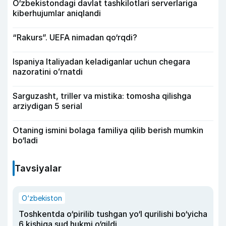
O‘zbekistondagi davlat tashkilotlari serverlariga
kiberhujumlar aniqlandi
“Rakurs”. UEFA nimadan qo‘rqdi?
Ispaniya Italiyadan keladiganlar uchun chegara
nazoratini oʻrnatdi
Sarguzasht, triller va mistika: tomosha qilishga
arziydigan 5 serial
Otaning ismini bolaga familiya qilib berish mumkin
bo‘ladi
Tavsiyalar
O‘zbekiston
Toshkentda o‘pirilib tushgan yo‘l qurilishi bo‘yicha
6 kishiga sud hukmi o‘qildi