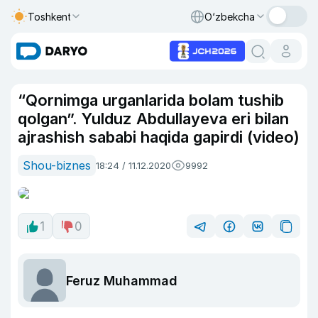
Toshkent
O‘zbekcha
“Qornimga urganlarida bolam tushib
qolgan”. Yulduz Abdullayeva eri bilan
ajrashish sababi haqida gapirdi (video)
Shou-biznes
18:24 / 11.12.2020
9992
1
0
Feruz Muhammad