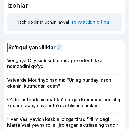
Izohlar
ro‘yxatdan o‘ting
Izoh qoldirish uchun, avval
So‘nggi yangiliklar
Vengriya Oliy sudi sobiq raisi prezidentlikka
nomzodini qoʻydi
Valverde Mourinyo haqida: “Uning bunday inson
ekanini kutmagan edim”
Oʻzbekistonda xizmat koʻrsatgan kommunal xoʻjaligi
xodimi faxriy unvoni taʼsis etilishi mumkin
“Ivan Vasilyevich kasbini o‘zgartiradi” filmidagi
Marfa Vasilyevna rolini ijro etgan aktrisaning taqdiri