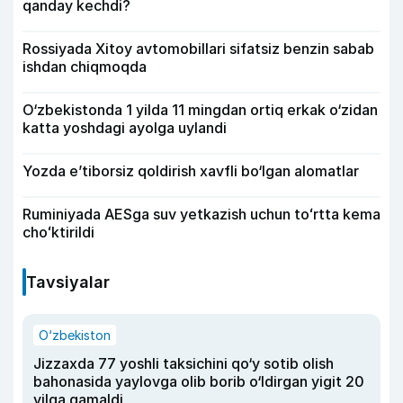
qanday kechdi?
Rossiyada Xitoy avtomobillari sifatsiz benzin sabab
ishdan chiqmoqda
O‘zbekistonda 1 yilda 11 mingdan ortiq erkak o‘zidan
katta yoshdagi ayolga uylandi
Yozda e’tiborsiz qoldirish xavfli bo‘lgan alomatlar
Ruminiyada AESga suv yetkazish uchun toʻrtta kema
choʻktirildi
Tavsiyalar
O‘zbekiston
Jizzaxda 77 yoshli taksichini qo‘y sotib olish
bahonasida yaylovga olib borib o‘ldirgan yigit 20
yilga qamaldi