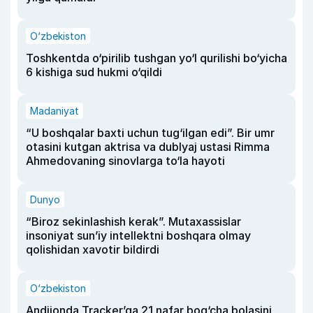
O‘zbekiston
Toshkentda o‘pirilib tushgan yo‘l qurilishi bo‘yicha
6 kishiga sud hukmi o‘qildi
Madaniyat
“U boshqalar baxti uchun tug‘ilgan edi”. Bir umr
otasini kutgan aktrisa va dublyaj ustasi Rimma
Ahmedovaning sinovlarga to‘la hayoti
Dunyo
“Biroz sekinlashish kerak”. Mutaxassislar
insoniyat sun’iy intellektni boshqara olmay
qolishidan xavotir bildirdi
O‘zbekiston
Andijonda Tracker’ga 21 nafar bog‘cha bolasini