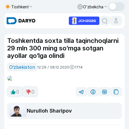
Toshkent
O‘zbekcha
Toshkentda soxta tilla taqinchoqlarni
29 mln 300 ming so‘mga sotgan
ayollar qo‘lga olindi
O‘zbekiston
12:29 / 08.12.2020
1714
0
0
Nurulloh Sharipov