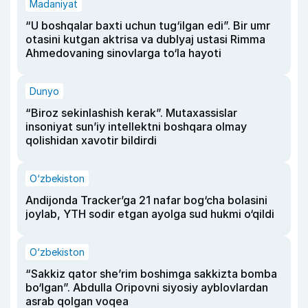
Madaniyat
“U boshqalar baxti uchun tug‘ilgan edi”. Bir umr
otasini kutgan aktrisa va dublyaj ustasi Rimma
Ahmedovaning sinovlarga to‘la hayoti
Dunyo
“Biroz sekinlashish kerak”. Mutaxassislar
insoniyat sun’iy intellektni boshqara olmay
qolishidan xavotir bildirdi
O‘zbekiston
Andijonda Tracker’ga 21 nafar bog‘cha bolasini
joylab, YTH sodir etgan ayolga sud hukmi o‘qildi
O‘zbekiston
“Sakkiz qator she’rim boshimga sakkizta bomba
bo‘lgan”. Abdulla Oripovni siyosiy ayblovlardan
asrab qolgan voqea