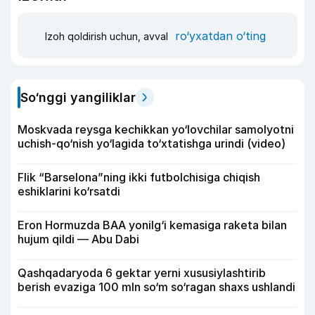
ro‘yxatdan o‘ting
Izoh qoldirish uchun, avval
So‘nggi yangiliklar
Moskvada reysga kechikkan yo‘lovchilar samolyotni
uchish-qo‘nish yo‘lagida to‘xtatishga urindi (video)
Flik “Barselona”ning ikki futbolchisiga chiqish
eshiklarini ko‘rsatdi
Eron Hormuzda BAA yonilg‘i kemasiga raketa bilan
hujum qildi — Abu Dabi
Qashqadaryoda 6 gektar yerni xususiylashtirib
berish evaziga 100 mln so‘m so‘ragan shaxs ushlandi