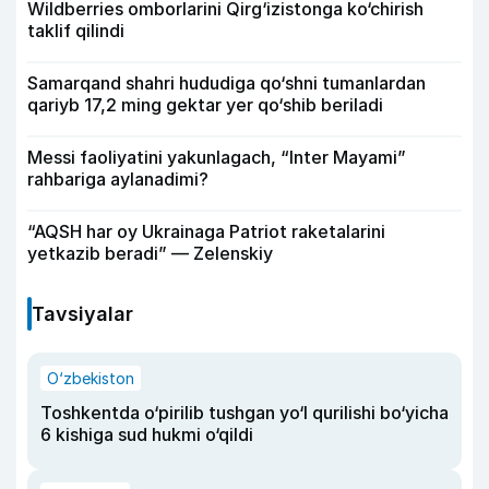
Wildberries omborlarini Qirg‘izistonga ko‘chirish
taklif qilindi
Samarqand shahri hududiga qo‘shni tumanlardan
qariyb 17,2 ming gektar yer qo‘shib beriladi
Messi faoliyatini yakunlagach, “Inter Mayami”
rahbariga aylanadimi?
“AQSH har oy Ukrainaga Patriot raketalarini
yetkazib beradi” — Zelenskiy
Tavsiyalar
O‘zbekiston
Toshkentda o‘pirilib tushgan yo‘l qurilishi bo‘yicha
6 kishiga sud hukmi o‘qildi