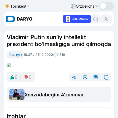
Toshkent
O‘zbekcha
Vladimir Putin sun’iy intellekt
prezident bo‘lmasligiga umid qilmoqda
Dunyo
18:37 / 05.12.2020
1519
0
0
Xonzodabegim A’zamova
Izohlar