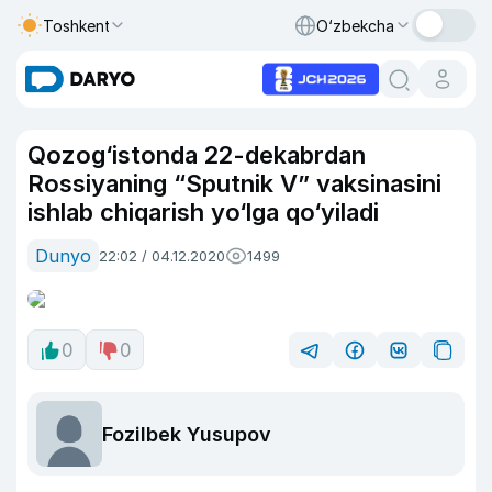
Toshkent
O‘zbekcha
Qozog‘istonda 22-dekabrdan
Rossiyaning “Sputnik V” vaksinasini
ishlab chiqarish yo‘lga qo‘yiladi
Dunyo
22:02 / 04.12.2020
1499
0
0
Fozilbek Yusupov