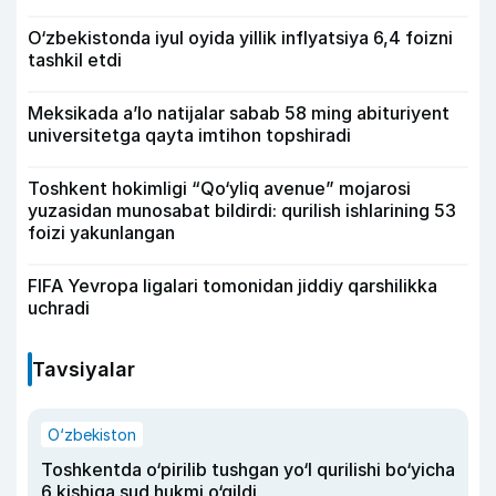
O‘zbekistonda iyul oyida yillik inflyatsiya 6,4 foizni
tashkil etdi
Meksikada a’lo natijalar sabab 58 ming abituriyent
universitetga qayta imtihon topshiradi
Toshkent hokimligi “Qo‘yliq avenue” mojarosi
yuzasidan munosabat bildirdi: qurilish ishlarining 53
foizi yakunlangan
FIFA Yevropa ligalari tomonidan jiddiy qarshilikka
uchradi
Tavsiyalar
O‘zbekiston
Toshkentda o‘pirilib tushgan yo‘l qurilishi bo‘yicha
6 kishiga sud hukmi o‘qildi