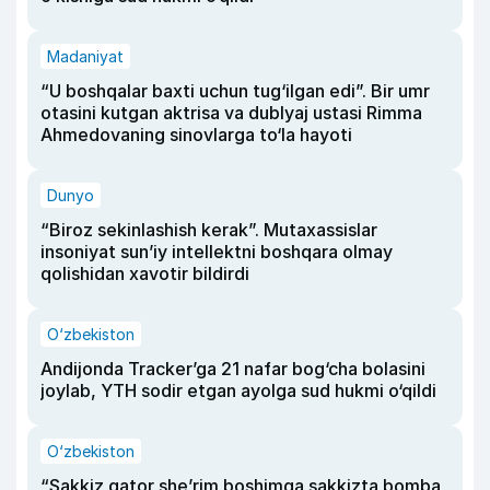
Madaniyat
“U boshqalar baxti uchun tug‘ilgan edi”. Bir umr
otasini kutgan aktrisa va dublyaj ustasi Rimma
Ahmedovaning sinovlarga to‘la hayoti
Dunyo
“Biroz sekinlashish kerak”. Mutaxassislar
insoniyat sun’iy intellektni boshqara olmay
qolishidan xavotir bildirdi
O‘zbekiston
Andijonda Tracker’ga 21 nafar bog‘cha bolasini
joylab, YTH sodir etgan ayolga sud hukmi o‘qildi
O‘zbekiston
“Sakkiz qator she’rim boshimga sakkizta bomba