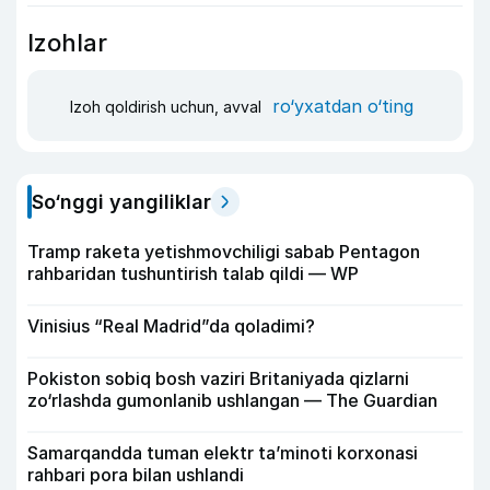
Izohlar
ro‘yxatdan o‘ting
Izoh qoldirish uchun, avval
So‘nggi yangiliklar
Tramp raketa yetishmovchiligi sabab Pentagon
rahbaridan tushuntirish talab qildi — WP
Vinisius “Real Madrid”da qoladimi?
Pokiston sobiq bosh vaziri Britaniyada qizlarni
zo‘rlashda gumonlanib ushlangan — The Guardian
Samarqandda tuman elektr ta’minoti korxonasi
rahbari pora bilan ushlandi