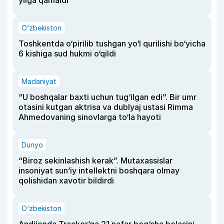
O‘zbekiston
Toshkentda o‘pirilib tushgan yo‘l qurilishi bo‘yicha
6 kishiga sud hukmi o‘qildi
Madaniyat
“U boshqalar baxti uchun tug‘ilgan edi”. Bir umr
otasini kutgan aktrisa va dublyaj ustasi Rimma
Ahmedovaning sinovlarga to‘la hayoti
Dunyo
“Biroz sekinlashish kerak”. Mutaxassislar
insoniyat sun’iy intellektni boshqara olmay
qolishidan xavotir bildirdi
O‘zbekiston
Andijonda Tracker’ga 21 nafar bog‘cha bolasini