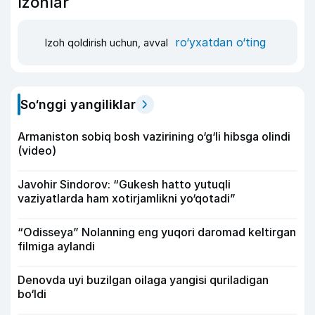
Izohlar
ro‘yxatdan o‘ting
Izoh qoldirish uchun, avval
So‘nggi yangiliklar
Armaniston sobiq bosh vazirining o‘g‘li hibsga olindi
(video)
Javohir Sindorov: “Gukesh hatto yutuqli
vaziyatlarda ham xotirjamlikni yo‘qotadi”
“Odisseya” Nolanning eng yuqori daromad keltirgan
filmiga aylandi
Denovda uyi buzilgan oilaga yangisi quriladigan
bo‘ldi