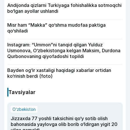
Andijonda qizlarni Turkiyaga fohishalikka sotmoqchi
bo‘lgan ayollar ushlandi
Misr ham “Makka” qo‘shma mudofaa paktiga
qo‘shiladi
Instagram: “Ummon”ni tanqid qilgan Yulduz
Usmonova, O‘zbekistonga kelgan Maksim, Durdona
Qurbonovaning qiyofadoshi topildi
Bayden og‘ir xastaligi haqidagi xabarlar ortidan
ko‘rinish berdi (foto)
Tavsiyalar
O‘zbekiston
Jizzaxda 77 yoshli taksichini qo‘y sotib olish
bahonasida yaylovga olib borib o‘ldirgan yigit 20
yilga qamaldi