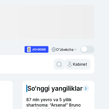
O‘zbekcha
Kabinet
So‘nggi yangiliklar
87 mln yevro va 5 yillik
shartnoma: “Arsenal” Bruno