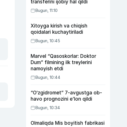
transferini ijobiy hal qildi
Bugun, 11:10
Xitoyga kirish va chiqish
qoidalari kuchaytiriladi
Bugun, 10:45
Marvel “Qasoskorlar: Doktor
Dum” filmining ilk treylerini
namoyish etdi
Bugun, 10:44
“O‘zgidromet” 7-avgustga ob-
havo prognozini e’lon qildi
Bugun, 10:34
Olmaliqda Mis boyitish fabrikasi