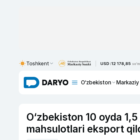
Toshkent
USD :
12 178,85
so'm
O‘zbekiston
Markaziy
O‘zbekiston 10 oyda 1,5 m
mahsulotlari eksport qil