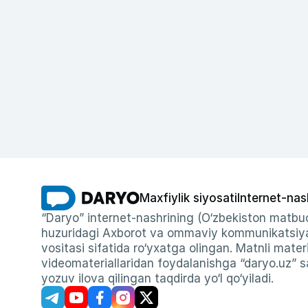
Maxfiylik siyosati
Internet-nas
“Daryo” internet-nashrining (O‘zbekiston matbuo
huzuridagi Axborot va ommaviy kommunikatsiyal
vositasi sifatida ro‘yxatga olingan. Matnli materi
videomateriallaridan foydalanishga “daryo.uz” sa
yozuv ilova qilingan taqdirda yo‘l qo‘yiladi.