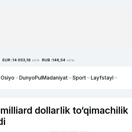
EUR :
RUB :
14 053,18
146,54
so'm
so'm
 Osiyo
Dunyo
Pul
Madaniyat
Sport
Layfstayl
illiard dollarlik to‘qimachilik
di