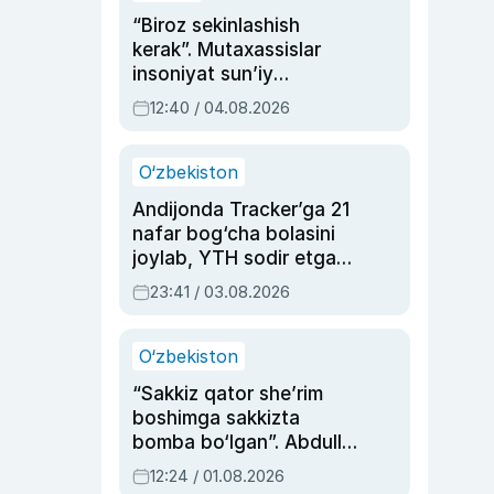
“Biroz sekinlashish
kerak”. Mutaxassislar
insoniyat sun’iy
intellektni boshqara
12:40 / 04.08.2026
olmay qolishidan xavotir
bildirdi
O‘zbekiston
Andijonda Tracker’ga 21
nafar bog‘cha bolasini
joylab, YTH sodir etgan
ayolga sud hukmi o‘qildi
23:41 / 03.08.2026
O‘zbekiston
“Sakkiz qator she’rim
boshimga sakkizta
bomba bo‘lgan”. Abdulla
Oripovni siyosiy
12:24 / 01.08.2026
ayblovlardan asrab