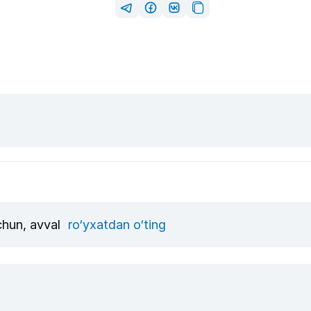
uchun, avval
ro‘yxatdan o‘ting