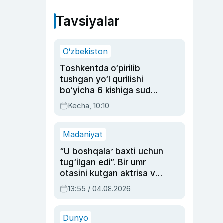
Tavsiyalar
O‘zbekiston
Toshkentda o‘pirilib
tushgan yo‘l qurilishi
bo‘yicha 6 kishiga sud
hukmi o‘qildi
Kecha, 10:10
Madaniyat
“U boshqalar baxti uchun
tug‘ilgan edi”. Bir umr
otasini kutgan aktrisa va
dublyaj ustasi Rimma
13:55 / 04.08.2026
Ahmedovaning
sinovlarga to‘la hayoti
Dunyo