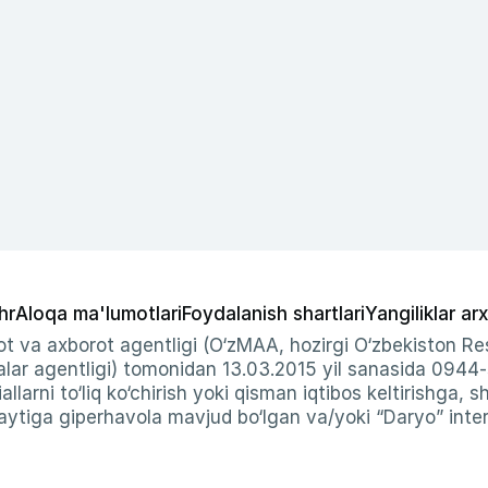
hr
Aloqa ma'lumotlari
Foydalanish shartlari
Yangiliklar arx
t va axborot agentligi (O‘zMAA, hozirgi O‘zbekiston Res
ar agentligi) tomonidan 13.03.2015 yil sanasida 0944
allarni to‘liq ko‘chirish yoki qisman iqtibos keltirishga, 
ytiga giperhavola mavjud bo‘lgan va/yoki “Daryo” intern