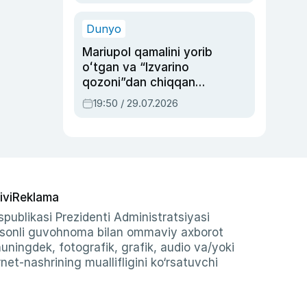
qolgan voqea
Dunyo
Mariupol qamalini yorib
oʻtgan va “Izvarino
qozoni”dan chiqqan
qahramon — Ukraina
19:50 / 29.07.2026
armiyasi bosh
qoʻmondoni Drapatiy
haqida
ivi
Reklama
publikasi Prezidenti Administratsiyasi
-sonli guvohnoma bilan ommaviy axborot
shuningdek, fotografik, grafik, audio va/yoki
et-nashrining muallifligini ko‘rsatuvchi