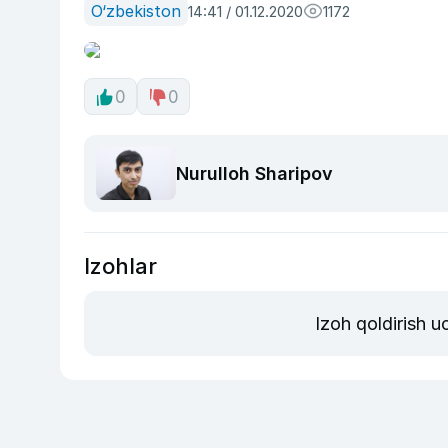
O‘zbekiston
14:41 / 01.12.2020
1172
0
0
Nurulloh Sharipov
Izohlar
Izoh qoldirish 