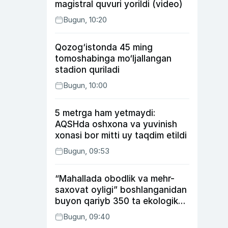
magistral quvuri yorildi (video)
Bugun, 10:20
Qozog‘istonda 45 ming
tomoshabinga mo‘ljallangan
stadion quriladi
Bugun, 10:00
5 metrga ham yetmaydi:
AQSHda oshxona va yuvinish
xonasi bor mitti uy taqdim etildi
Bugun, 09:53
“Mahallada obodlik va mehr-
saxovat oyligi” boshlanganidan
buyon qariyb 350 ta ekologik
huquqbuzarlik aniqlandi
Bugun, 09:40